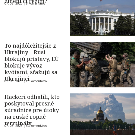
zmení čí režim?
07. 08. 2026 |
8 komentárov
To najdôležitejšie z
Ukrajiny – Rusi
blokujú prístavy, EÚ
blokuje vývoz
kvótami, sťažujú sa
Ukrajinci
07. 08. 2026 |
26 komentárov
Hackeri odhalili, kto
poskytoval presné
súradnice pre útoky
na ruské ropné
terminály
07. 08. 2026 |
69 komentárov