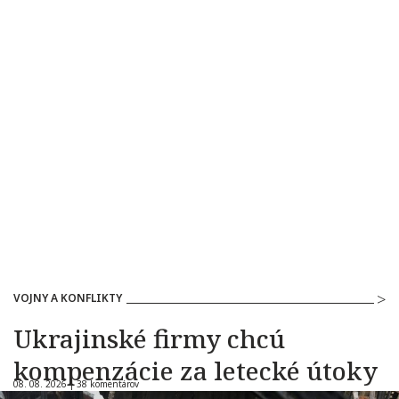
VOJNY A KONFLIKTY
Ukrajinské firmy chcú
kompenzácie za letecké útoky
08. 08. 2026 |
38 komentárov