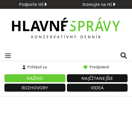
Podporte HS
Inzerujte na HS
Prihlásiť sa
Predplatné
NAŽIVO
NAJČÍTANEJŠIE
ROZHOVORY
VIDEÁ