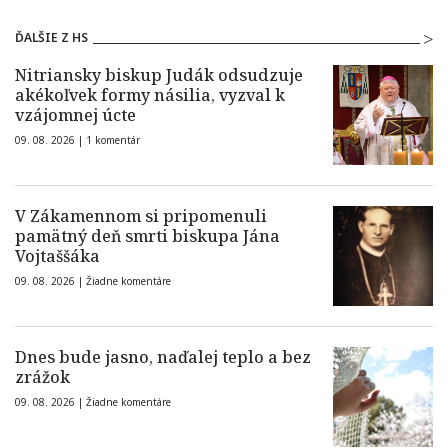
ĎALŠIE Z HS
Nitriansky biskup Judák odsudzuje
akékoľvek formy násilia, vyzval k
vzájomnej úcte
09. 08. 2026 |
1 komentár
V Zákamennom si pripomenuli
pamätný deň smrti biskupa Jána
Vojtaššáka
09. 08. 2026 |
Žiadne komentáre
Dnes bude jasno, naďalej teplo a bez
zrážok
09. 08. 2026 |
Žiadne komentáre