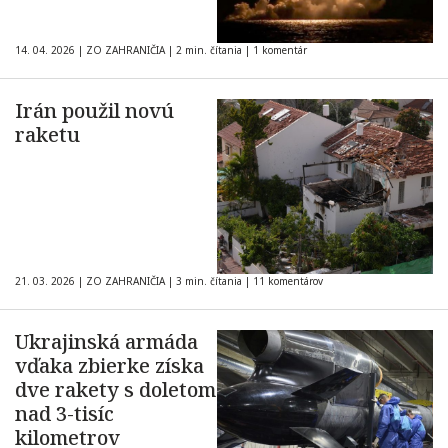
14. 04. 2026
|
ZO ZAHRANIČIA
|
2 min. čítania
|
1 komentár
Irán použil novú
raketu
21. 03. 2026
|
ZO ZAHRANIČIA
|
3 min. čítania
|
11 komentárov
Ukrajinská armáda
vďaka zbierke získa
dve rakety s doletom
nad 3-tisíc
kilometrov