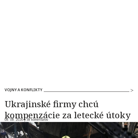
VOJNY A KONFLIKTY
Ukrajinské firmy chcú
kompenzácie za letecké útoky
08. 08. 2026 |
38 komentárov