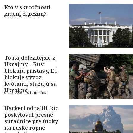
Kto v skutočnosti
zmení čí režim?
07. 08. 2026 |
8 komentárov
To najdôležitejšie z
Ukrajiny – Rusi
blokujú prístavy, EÚ
blokuje vývoz
kvótami, sťažujú sa
Ukrajinci
07. 08. 2026 |
26 komentárov
Hackeri odhalili, kto
poskytoval presné
súradnice pre útoky
na ruské ropné