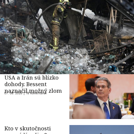
USA a Irán sú blízko
dohody. Bessent
naznačil možný zlom
07. 08. 2026 |
18 komentárov
Kto v skutočnosti