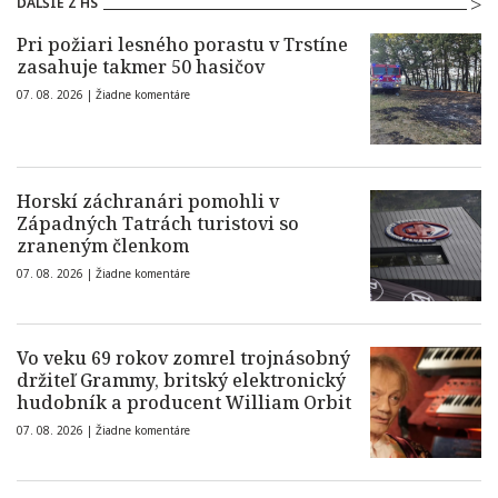
ĎALŠIE Z HS
Pri požiari lesného porastu v Trstíne
zasahuje takmer 50 hasičov
07. 08. 2026 |
Žiadne komentáre
Horskí záchranári pomohli v
Západných Tatrách turistovi so
zraneným členkom
07. 08. 2026 |
Žiadne komentáre
Vo veku 69 rokov zomrel trojnásobný
držiteľ Grammy, britský elektronický
hudobník a producent William Orbit
07. 08. 2026 |
Žiadne komentáre