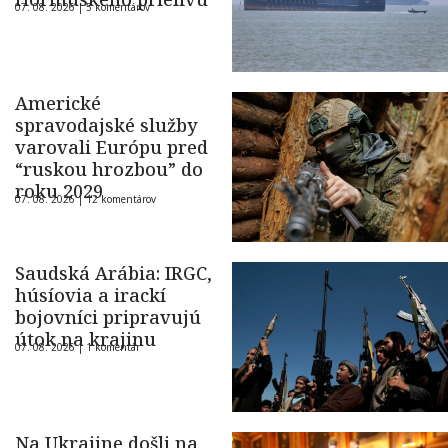
07. 08. 2026 |
5 komentárov
Americké
spravodajské služby
varovali Európu pred
“ruskou hrozbou” do
roku 2029
07. 08. 2026 |
12 komentárov
Saudská Arábia: IRGC,
húsíovia a irackí
bojovníci pripravujú
útok na krajinu
07. 08. 2026 |
1 komentár
Na Ukrajine došli na