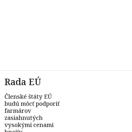
Rada EÚ
Členské štáty EÚ
budú môcť podporiť
farmárov
zasiahnutých
vysokými cenami
hnojív