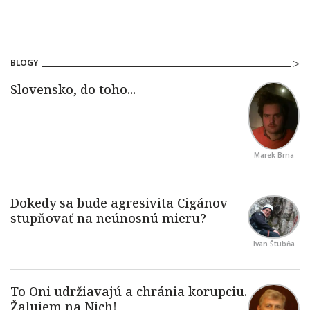
BLOGY
Marek Brna
Ivan Štubňa