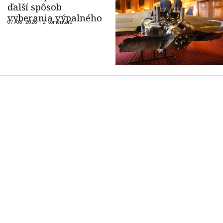
ďalší spôsob
vyberania výpalného
07. 08. 2026 |
2 komentáre