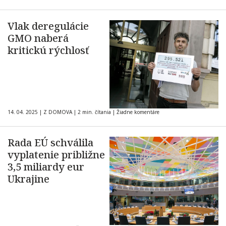
Vlak deregulácie
GMO naberá
kritickú rýchlosť
14. 04. 2025
|
Z DOMOVA
|
2 min. čítania
|
Žiadne komentáre
Rada EÚ schválila
vyplatenie približne
3,5 miliardy eur
Ukrajine