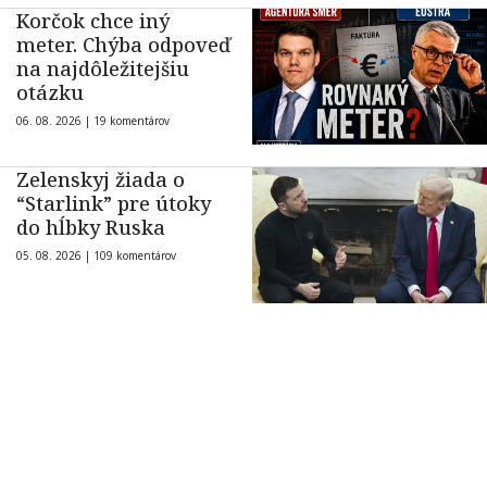
Korčok chce iný
meter. Chýba odpoveď
na najdôležitejšiu
otázku
06. 08. 2026 |
19 komentárov
Zelenskyj žiada o
“Starlink” pre útoky
do hĺbky Ruska
05. 08. 2026 |
109 komentárov