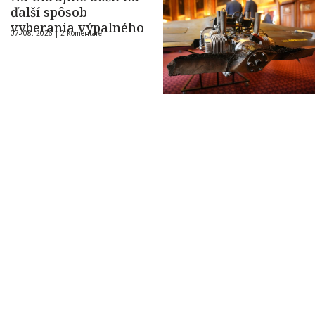
ďalší spôsob
vyberania výpalného
07. 08. 2026 |
2 komentáre