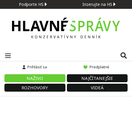
Podporte HS
Inzerujte na HS
Prihlásiť sa
Predplatné
NAŽIVO
NAJČÍTANEJŠIE
ROZHOVORY
VIDEÁ