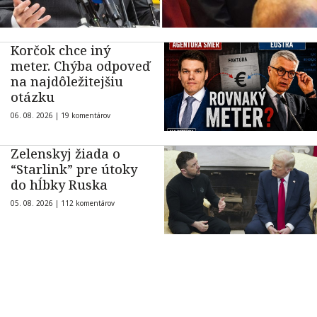
Korčok chce iný
meter. Chýba odpoveď
na najdôležitejšiu
otázku
06. 08. 2026 |
19 komentárov
Zelenskyj žiada o
“Starlink” pre útoky
do hĺbky Ruska
05. 08. 2026 |
112 komentárov