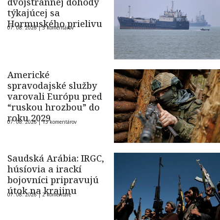
dvojstrannej dohody
týkajúcej sa
Hormuského prielivu
07. 08. 2026 |
5 komentárov
Americké
spravodajské služby
varovali Európu pred
“ruskou hrozbou” do
roku 2029
07. 08. 2026 |
13 komentárov
Saudská Arábia: IRGC,
húsíovia a irackí
bojovníci pripravujú
útok na krajinu
07. 08. 2026 |
2 komentáre