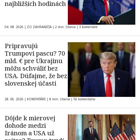
najbližších hodinách
04. 08. 2026
|
ZO ZAHRANIČIA
|
2 min. čítania
|
3 komentáre
Pripravujú
Trumpovi pascu? 70
mld. € pre Ukrajinu
môžu schváliť bez
USA. Dúfajme, že bez
slovenskej účasti
28. 06. 2026
|
KOMENTÁRE
|
8 min. čítania
|
56 komentárov
Dôjde k mierovej
dohode medzi
Iránom a USA už