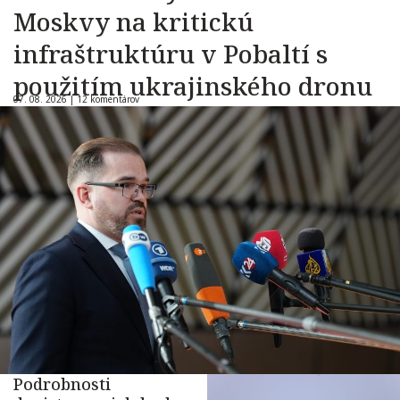
Moskvy na kritickú
infraštruktúru v Pobaltí s
použitím ukrajinského dronu
07. 08. 2026 |
12 komentárov
Podrobnosti