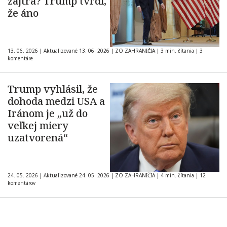
zajtra? Trump tvrdí,
že áno
13. 06. 2026
|
Aktualizované 13. 06. 2026
|
ZO ZAHRANIČIA
|
3 min. čítania
|
3
komentáre
Trump vyhlásil, že
dohoda medzi USA a
Iránom je „už do
veľkej miery
uzatvorená“
24. 05. 2026
|
Aktualizované 24. 05. 2026
|
ZO ZAHRANIČIA
|
4 min. čítania
|
12
komentárov