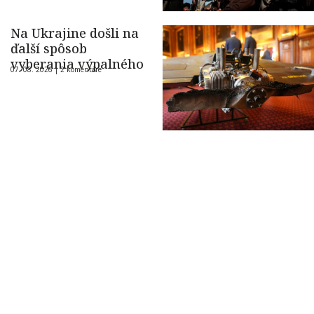
Na Ukrajine došli na
ďalší spôsob
vyberania výpalného
07. 08. 2026 |
2 komentáre