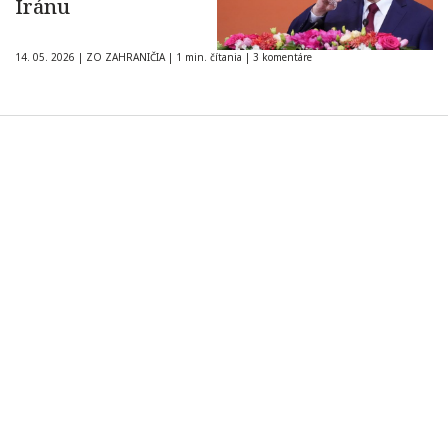
Iránu
14. 05. 2026
|
ZO ZAHRANIČIA
|
1 min. čítania
|
3 komentáre