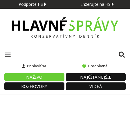
Podporte HS
Inzerujte na HS
Prihlásiť sa
Predplatné
NAŽIVO
NAJČÍTANEJŠIE
ROZHOVORY
VIDEÁ