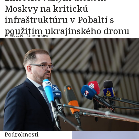
Moskvy na kritickú
infraštruktúru v Pobaltí s
použitím ukrajinského dronu
07. 08. 2026 |
12 komentárov
Podrobnosti