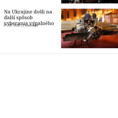
Na Ukrajine došli na
ďalší spôsob
vyberania výpalného
07. 08. 2026 |
2 komentáre