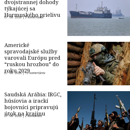
dvojstrannej dohody
týkajúcej sa
Hormuského prielivu
07. 08. 2026 |
5 komentárov
Americké
spravodajské služby
varovali Európu pred
“ruskou hrozbou” do
roku 2029
07. 08. 2026 |
13 komentárov
Saudská Arábia: IRGC,
húsíovia a irackí
bojovníci pripravujú
útok na krajinu
07. 08. 2026 |
2 komentáre