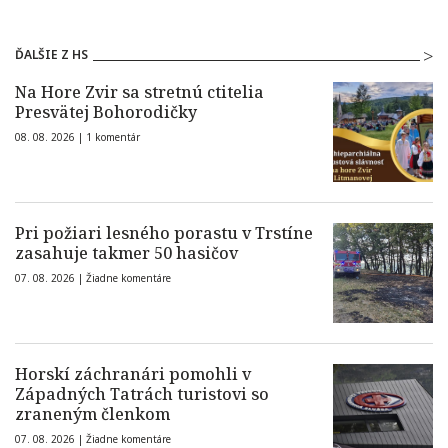
ĎALŠIE Z HS
Na Hore Zvir sa stretnú ctitelia
Presvätej Bohorodičky
08. 08. 2026 |
1 komentár
Pri požiari lesného porastu v Trstíne
zasahuje takmer 50 hasičov
07. 08. 2026 |
Žiadne komentáre
Horskí záchranári pomohli v
Západných Tatrách turistovi so
zraneným členkom
07. 08. 2026 |
Žiadne komentáre