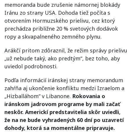
memoranda bude zrušenie námornej blokády
Iránu zo strany USA. Dohoda tiež počíta s
otvorením Hormuzského prielivu, cez ktorý
prechádza približne 20 % svetových dodávok
ropy a skvapalneného zemného plynu.
Arákčí pritom zdôraznil, že režim správy prielivu
„už nebude taký, ako predtým“, bez toho, aby
uviedol podrobnosti.
Podľa informácií iránskej strany memorandum
zahŕňa aj ukončenie konfliktu medzi Izraelom a
„Hizballáhom“ v Libanone.
Rokovania o
iránskom jadrovom programe by mali začať
neskôr. Americkí predstavitelia skôr uviedli,
že na ne bude vyhradených 60 dní po uzavretí
dohody, ktorá sa momentálne pripravuje.