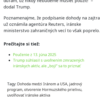
dúfam, už nikdy nebudeme musieť použiť!“ –
dodal Trump.
Poznamenajme, že podpísanie dohody na zajtra
už oznámila agentúra Reuters, iránske
ministerstvo zahraničných vecí to však poprelo.
Prečítajte si tiež:
Poučenie z 13. júna 2025
Trump súhlasil s uvoľnením zmrazených
iránskych aktív, ale „bojí“ sa to priznať
Tagy:
Dohoda medzi Iránom a USA
,
jadrový
program
,
otvorenie Hormuzského prielivu
,
uvoľňovať iránske aktíva