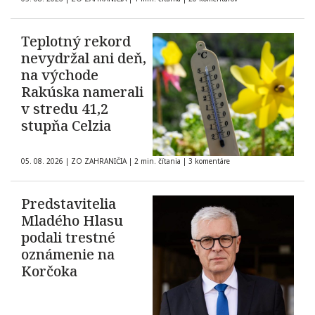
Teplotný rekord
nevydržal ani deň,
na východe
Rakúska namerali
v stredu 41,2
stupňa Celzia
05. 08. 2026
|
ZO ZAHRANIČIA
|
2 min. čítania
|
3 komentáre
Predstavitelia
Mladého Hlasu
podali trestné
oznámenie na
Korčoka