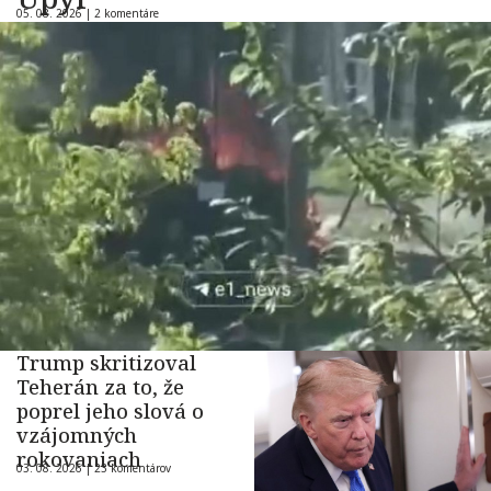
05. 08. 2026 |
2 komentáre
Trump skritizoval
Teherán za to, že
poprel jeho slová o
vzájomných
rokovaniach
03. 08. 2026 |
23 komentárov