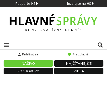
Podporte HS
Inzerujte na HS
Prihlásiť sa
Predplatné
NAŽIVO
NAJČÍTANEJŠIE
ROZHOVORY
VIDEÁ