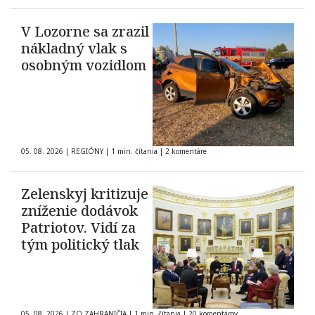
V Lozorne sa zrazil
nákladný vlak s
osobným vozidlom
05. 08. 2026
|
REGIÓNY
|
1 min. čítania
|
2 komentáre
Zelenskyj kritizuje
zníženie dodávok
Patriotov. Vidí za
tým politický tlak
05. 08. 2026
|
ZO ZAHRANIČIA
|
1 min. čítania
|
20 komentárov