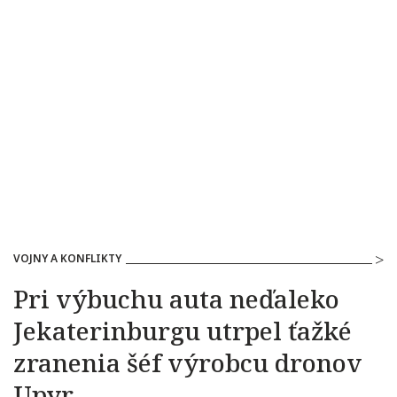
VOJNY A KONFLIKTY
Pri výbuchu auta neďaleko
Jekaterinburgu utrpel ťažké
zranenia šéf výrobcu dronov
Upyr