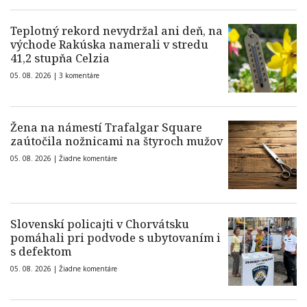
Teplotný rekord nevydržal ani deň, na
východe Rakúska namerali v stredu
41,2 stupňa Celzia
05. 08. 2026 |
3 komentáre
Žena na námestí Trafalgar Square
zaútočila nožnicami na štyroch mužov
05. 08. 2026 |
Žiadne komentáre
Slovenskí policajti v Chorvátsku
pomáhali pri podvode s ubytovaním i
s defektom
05. 08. 2026 |
Žiadne komentáre