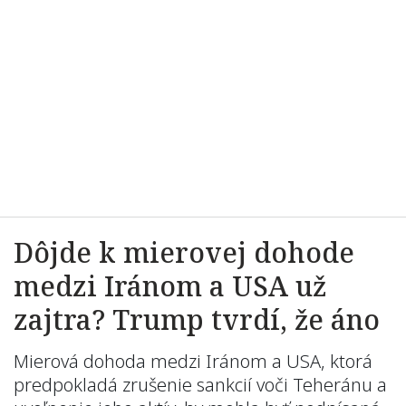
Dôjde k mierovej dohode
medzi Iránom a USA už
zajtra? Trump tvrdí, že áno
Mierová dohoda medzi Iránom a USA, ktorá
predpokladá zrušenie sankcií voči Teheránu a