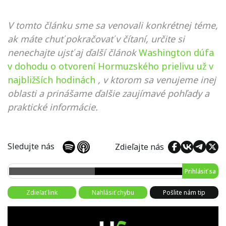
V tomto článku sme sa venovali konkrétnej téme,
ak máte chuť pokračovať v čítaní, určite si
nenechajte ujsť aj ďalší článok
Washington dúfa
v dohodu o otvorení Hormuzského prielivu už v
najbližších hodinách
, v ktorom sa venujeme inej
oblasti a prinášame ďalšie zaujímavé pohľady a
praktické informácie.
Sledujte nás
Zdieľajte nás
Prihlásiť sa
Zdieľať link
Nahlásiť chybu
Pošlite nám tip