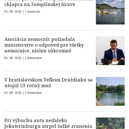
chlapca na Zemplínskej šírave
05. 08. 2026 |
1 komentár
Asociácia nemocníc požiadala
ministerstvo o odpoveď pre všetky
nemocnice, nielen súkromné
05. 08. 2026 |
2 komentáre
V bratislavskom Veľkom Draždiaku sa
utopil 53-ročný muž
05. 08. 2026 |
3 komentáre
Pri výbuchu auta neďaleko
Jekaterinburgu utrpel ťažké zranenia