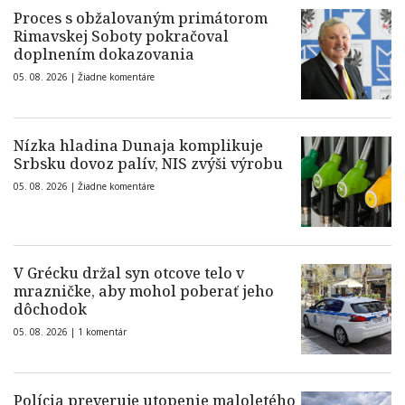
Proces s obžalovaným primátorom
Rimavskej Soboty pokračoval
doplnením dokazovania
05. 08. 2026 |
Žiadne komentáre
Nízka hladina Dunaja komplikuje
Srbsku dovoz palív, NIS zvýši výrobu
05. 08. 2026 |
Žiadne komentáre
V Grécku držal syn otcove telo v
mrazničke, aby mohol poberať jeho
dôchodok
05. 08. 2026 |
1 komentár
Polícia preveruje utopenie maloletého