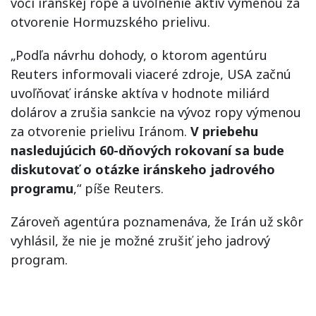
voči iránskej rope a uvoľnenie aktív výmenou za
otvorenie Hormuzského prielivu.
„Podľa návrhu dohody, o ktorom agentúru
Reuters informovali viaceré zdroje, USA začnú
uvoľňovať iránske aktíva v hodnote miliárd
dolárov a zrušia sankcie na vývoz ropy výmenou
za otvorenie prielivu Iránom.
V priebehu
nasledujúcich 60-dňových rokovaní sa bude
diskutovať o otázke iránskeho jadrového
programu
,“ píše Reuters.
Zároveň agentúra poznamenáva, že Irán už skôr
vyhlásil, že nie je možné zrušiť jeho jadrový
program.