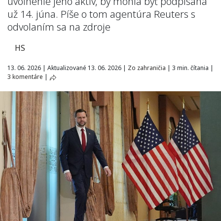
uvoľnenie jeho aktív, by mohla byť podpísaná
už 14. júna. Píše o tom agentúra Reuters s
odvolaním sa na zdroje
HS
13. 06. 2026
|
Aktualizované 13. 06. 2026
|
Zo zahraničia
|
3 min. čítania
|
3 komentáre
|