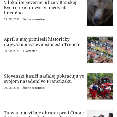
V lokalite Severnej ulice v Banskej
Bystrici zistili výskyt medveďa
hnedého
09. 08. 2026 |
Žiadne komentáre
Apríl a máj priniesli historicky
najvyššiu návštevnosť mesta Trenčín
09. 08. 2026 |
1 komentár
Slovenskí hasiči naďalej pokračujú vo
svojom nasadení vo Francúzsku
09. 08. 2026 |
Žiadne komentáre
Taiwan nacvičuje obranu pred Čínou: