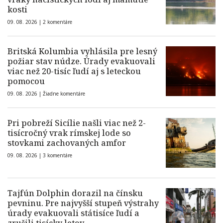
kosti
09. 08. 2026 |
2 komentáre
Britská Kolumbia vyhlásila pre lesný
požiar stav núdze. Úrady evakuovali
viac než 20-tisíc ľudí aj s leteckou
pomocou
09. 08. 2026 |
Žiadne komentáre
Pri pobreží Sicílie našli viac než 2-
tisícročný vrak rímskej lode so
stovkami zachovaných amfor
09. 08. 2026 |
3 komentáre
Tajfún Dolphin dorazil na čínsku
pevninu. Pre najvyšší stupeň výstrahy
úrady evakuovali státisíce ľudí a