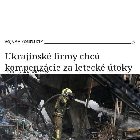
VOJNY A KONFLIKTY
Ukrajinské firmy chcú
kompenzácie za letecké útoky
08. 08. 2026 |
46 komentárov