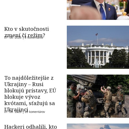
Kto v skutočnosti
zmení čí režim?
07. 08. 2026 |
8 komentárov
To najdôležitejšie z
Ukrajiny – Rusi
blokujú prístavy, EÚ
blokuje vývoz
kvótami, sťažujú sa
Ukrajinci
07. 08. 2026 |
26 komentárov
Hackeri odhalili, kto