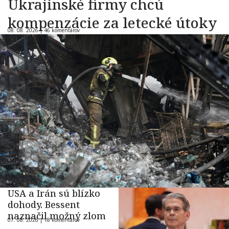
Ukrajinské firmy chcú
kompenzácie za letecké útoky
08. 08. 2026 |
46 komentárov
USA a Irán sú blízko
dohody. Bessent
naznačil možný zlom
07. 08. 2026 |
18 komentárov