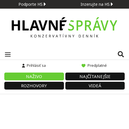
Podporte HS
Inzerujte na HS
Prihlásiť sa
Predplatné
NAŽIVO
NAJČÍTANEJŠIE
ROZHOVORY
VIDEÁ