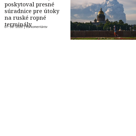
poskytoval presné
súradnice pre útoky
na ruské ropné
terminály
07. 08. 2026 |
69 komentárov