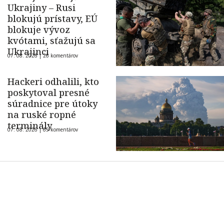
Ukrajiny – Rusi
blokujú prístavy, EÚ
blokuje vývoz
kvótami, sťažujú sa
Ukrajinci
07. 08. 2026 |
26 komentárov
Hackeri odhalili, kto
poskytoval presné
súradnice pre útoky
na ruské ropné
terminály
07. 08. 2026 |
69 komentárov