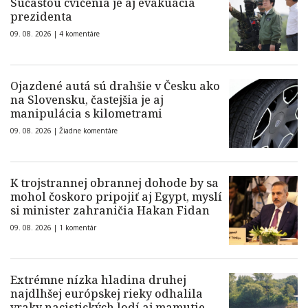
Súčasťou cvičenia je aj evakuácia
prezidenta
09. 08. 2026 |
4 komentáre
Ojazdené autá sú drahšie v Česku ako
na Slovensku, častejšia je aj
manipulácia s kilometrami
09. 08. 2026 |
Žiadne komentáre
K trojstrannej obrannej dohode by sa
mohol čoskoro pripojiť aj Egypt, myslí
si minister zahraničia Hakan Fidan
09. 08. 2026 |
1 komentár
Extrémne nízka hladina druhej
najdlhšej európskej rieky odhalila
vraky nacistických lodí aj mamutie