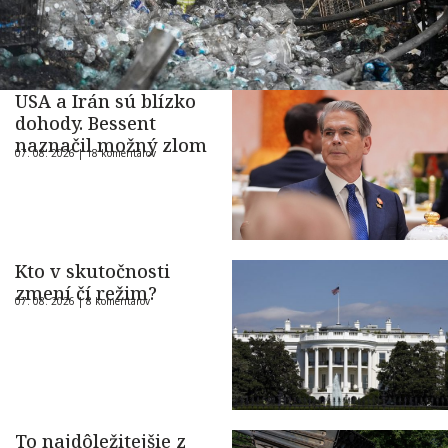
USA a Irán sú blízko
dohody. Bessent
naznačil možný zlom
07. 08. 2026 |
18 komentárov
Kto v skutočnosti
zmení čí režim?
07. 08. 2026 |
8 komentárov
To najdôležitejšie z