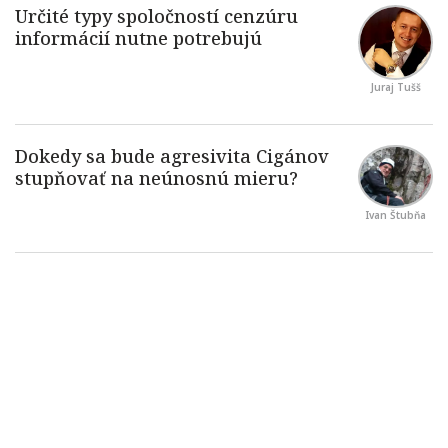
Juraj Tušš
Ivan Štubňa