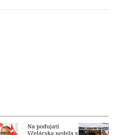
Na podujatí
Včelárska nedeľa v