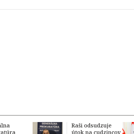
álna
Raši odsudzuje
ratúra
útok na cudzincov