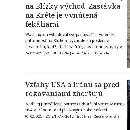
na Blízky východ. Zastávka
na Kréte je vynútená
fekáliami
Washington vybudoval svoju najväčšiu vojenskú
prítomnosť na Blízkom východe za posledné
desaťročia, keďže tlačí na Irán, aby urobil ústupky v…
24. 02. 2026
|
ZO ZAHRANIČIA
|
4 min. čítania
|
3 komentáre
Vzťahy USA a Iránu sa pred
rokovaniami zhoršujú
Naďalej prichádzajú správy o zhoršení vzťahov medzi
USA a Iránom pred piatkovými rokovaniami
03. 02. 2026
|
ZO ZAHRANIČIA
|
2 min. čítania
|
Žiadne komentáre