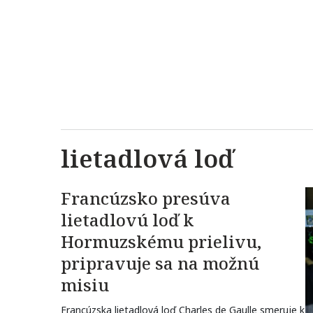
lietadlová loď
Francúzsko presúva
lietadlovú loď k
Hormuzskému prielivu,
pripravuje sa na možnú
misiu
Francúzska lietadlová loď Charles de Gaulle smeruje k