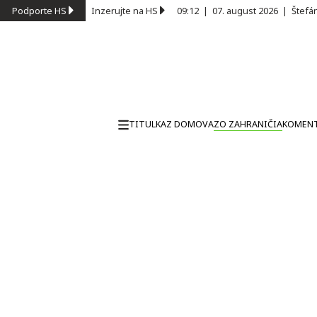
Podporte HS
Inzerujte na HS
09:12
|
07. august 2026
|
Štefá
TITULKA
Z DOMOVA
ZO ZAHRANIČIA
KOMEN