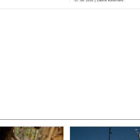
07. 08. 2026 |
Žiadne komentáre