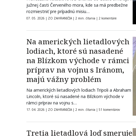
južnej časti Červeného mora, kde sa má predbežne
rozmiestniť pre prípadnú misiu…
07. 05. 2026
|
ZO ZAHRANIČIA
|
2 min. čítania
|
2 komentáre
Na amerických lietadlových
lodiach, ktoré sú nasadené
na Blízkom východe v rámci
príprav na vojnu s Iránom,
majú vážny problém
Na amerických lietadlových lodiach Tripoli a Abraham
Lincoln, ktoré sú nasadené na Blízkom východe v
rámci príprav na vojnu s…
17. 04. 2026
|
ZO ZAHRANIČIA
|
2 min. čítania
|
51 komentárov
Tretia lietadlová loď smeruje