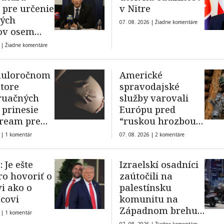
 pre určenie
v Nitre
ných
07. 08. 2026 |
Žiadne komentáre
ov osem
tov
 |
Žiadne komentáre
rátora
nuloročnom
Americké
tore
spravodajské
ruačných
služby varovali
 prinesie
Európu pred
ream pre
“ruskou hrozbou”
ďalšiu
do roku 2029
 |
1 komentár
07. 08. 2026 |
2 komentáre
 Tentokrát
kúšajú
 Je ešte
Izraelskí osadníci
y s
ro hovoriť o
zaútočili na
enským
i ako o
palestínsku
om
covi
komunitu na
Západnom brehu,
 |
1 komentár
podpálili domy