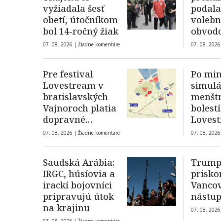
vyžiadala šesť
podala
obetí, útočníkom
voleb
bol 14-ročný žiak
obvod
protes
07. 08. 2026 |
Žiadne komentáre
07. 08. 2026
proku
Pre festival
Po mi
Lovestream v
simulá
bratislavských
menšt
Vajnoroch platia
bolestí
dopravné
Lovest
obmedzenia
mužov 
07. 08. 2026 |
Žiadne komentáre
07. 08. 2026
výzvu.
si vys
Saudská Arábia:
Trump:
aktivit
IRGC, húsíovia a
prisko
tehot
irackí bojovníci
Vancov
bruch
pripravujú útok
nástup
na krajinu
07. 08. 2026