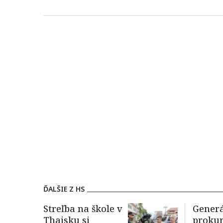
ĎALŠIE Z HS
Streľba na škole v
Gener
Thajsku si
proku