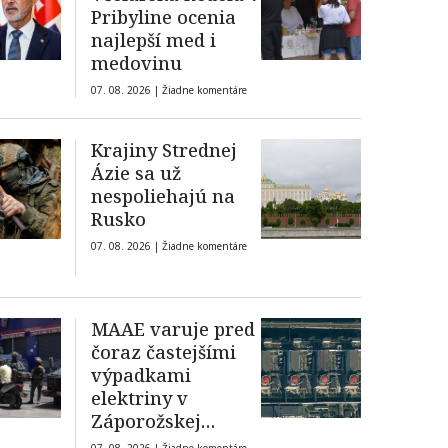
Pribyline ocenia
najlepší med i
medovinu
07. 08. 2026 |
Žiadne komentáre
Krajiny Strednej
Ázie sa už
nespoliehajú na
Rusko
07. 08. 2026 |
Žiadne komentáre
MAAE varuje pred
čoraz častejšími
výpadkami
elektriny v
Záporožskej
jadrovej