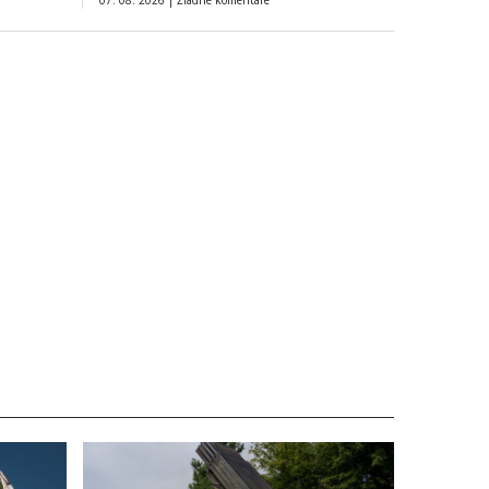
07. 08. 2026 |
Žiadne komentáre
elektrárni