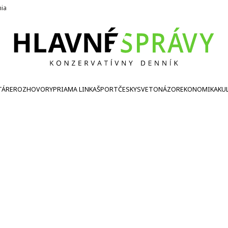
nia
TÁRE
ROZHOVORY
PRIAMA LINKA
ŠPORT
ČESKY
SVETONÁZOR
EKONOMIKA
KU