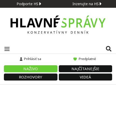
Podporte HS
Inzerujte na HS
Prihlásiť sa
Predplatné
NAŽIVO
NAJČÍTANEJŠIE
ROZHOVORY
VIDEÁ