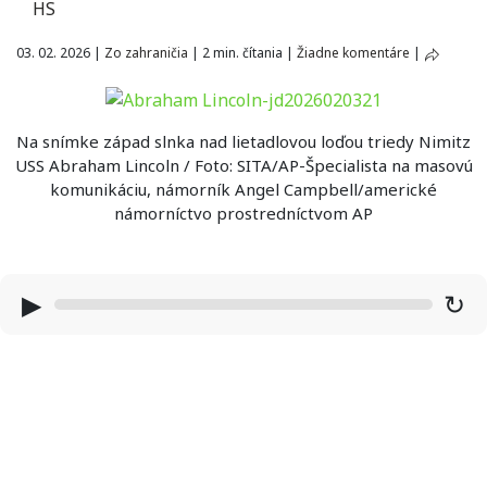
HS
03. 02. 2026
|
Zo zahraničia
|
2 min. čítania
|
Žiadne komentáre
|
Na snímke západ slnka nad lietadlovou loďou triedy Nimitz
USS Abraham Lincoln / Foto: SITA/AP-Špecialista na masovú
komunikáciu, námorník Angel Campbell/americké
námorníctvo prostredníctvom AP
▶
↻