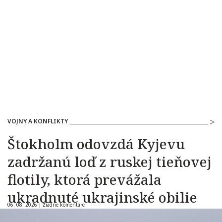
VOJNY A KONFLIKTY
Štokholm odovzdá Kyjevu
zadržanú loď z ruskej tieňovej
flotily, ktorá prevážala
ukradnuté ukrajinské obilie
06. 08. 2026 |
Žiadne komentáre