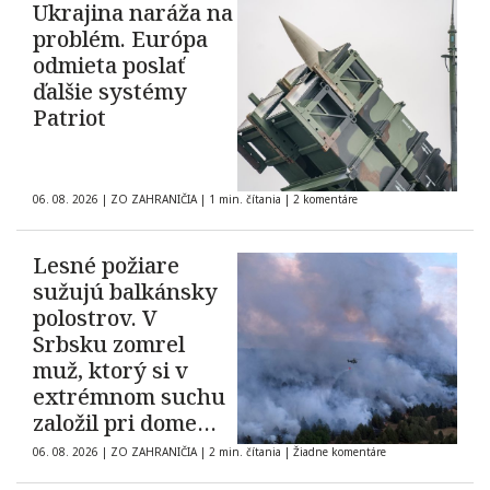
Ukrajina naráža na
problém. Európa
odmieta poslať
ďalšie systémy
Patriot
06. 08. 2026
|
ZO ZAHRANIČIA
|
1 min. čítania
|
2 komentáre
Lesné požiare
sužujú balkánsky
polostrov. V
Srbsku zomrel
muž, ktorý si v
extrémnom suchu
založil pri dome
oheň
06. 08. 2026
|
ZO ZAHRANIČIA
|
2 min. čítania
|
Žiadne komentáre