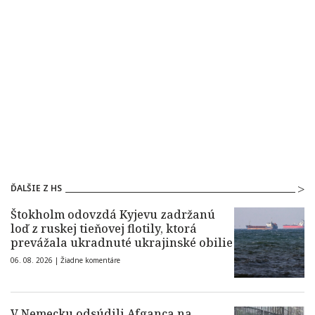
ĎALŠIE Z HS
Štokholm odovzdá Kyjevu zadržanú
loď z ruskej tieňovej flotily, ktorá
prevážala ukradnuté ukrajinské obilie
06. 08. 2026 |
Žiadne komentáre
V Nemecku odsúdili Afganca na