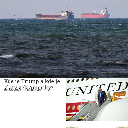
Kde je Trump a kde je
zlatý vek Ameriky?
06. 08. 2026 |
4 komentáre