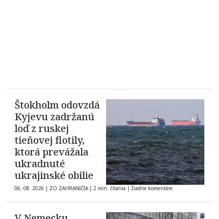
Štokholm odovzdá
Kyjevu zadržanú
loď z ruskej
tieňovej flotily,
ktorá prevážala
ukradnuté
ukrajinské obilie
06. 08. 2026
|
ZO ZAHRANIČIA
|
2 min. čítania
|
Žiadne komentáre
V Nemecku