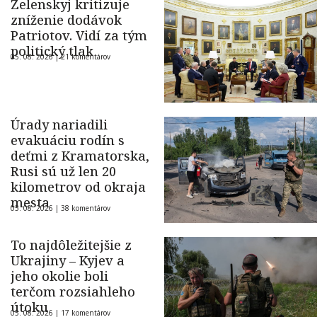
Zelenskyj kritizuje
zníženie dodávok
Patriotov. Vidí za tým
politický tlak
05. 08. 2026 |
21 komentárov
Úrady nariadili
evakuáciu rodín s
deťmi z Kramatorska,
Rusi sú už len 20
kilometrov od okraja
mesta
05. 08. 2026 |
38 komentárov
To najdôležitejšie z
Ukrajiny – Kyjev a
jeho okolie boli
terčom rozsiahleho
útoku
05. 08. 2026 |
17 komentárov