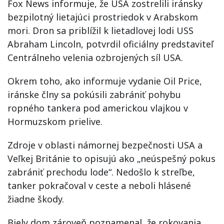
Fox News informuje, že USA zostrelili iránsky
bezpilotný lietajúci prostriedok v Arabskom
mori. Dron sa priblížil k lietadlovej lodi USS
Abraham Lincoln, potvrdil oficiálny predstaviteľ
Centrálneho velenia ozbrojených síl USA.
Okrem toho, ako informuje vydanie Oil Price,
iránske člny sa pokúsili zabrániť pohybu
ropného tankera pod americkou vlajkou v
Hormuzskom prielive.
Zdroje v oblasti námornej bezpečnosti USA a
Veľkej Británie to opisujú ako „neúspešný pokus
zabrániť prechodu lode“. Nedošlo k streľbe,
tanker pokračoval v ceste a neboli hlásené
žiadne škody.
Biely dom zároveň poznamenal, že rokovania