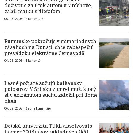
doživotie za útok autom v Mníchove,
zabil matku s dieťaťom
06. 08. 2026 |
2 komentáre
Rumunsko pokračuje v mimoriadnych
zásahoch na Dunaji, chce zabezpečiť
prevádzku elektrárne Cernavodă
06. 08. 2026 |
1 komentár
Lesné požiare sužujú balkánsky
polostrov. V Srbsku zomrel muž, ktorý
si v extrémnom suchu založil pri dome
oheň
06. 08. 2026 |
Žiadne komentáre
Detskú univerzitu TUKE absolvovalo
takmer 300 žiakov základných škôl