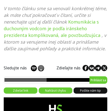
V tomto článku sme sa venovali konkrétnej téme,
ak máte chuť pokračovať v čítaní, určite si
nenechajte ujsť aj ďalší článok
Komunikácia s
duchovným vodcom je podľa iránskeho
prezidenta komplikovaná, ale povzbudzujúca
, v
ktorom sa venujeme inej oblasti a prinášame
ďalšie zaujímavé pohľady a praktické informácie.
Sledujte nás
Zdieľajte nás
Prihlásiť sa
Zdieľať link
Nahlásiť chybu
Pošlite nám tip