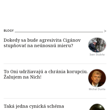
BLOGY
Ivan Štubňa
Michal Durila