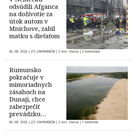
odsúdili Afganca
na doživotie za
útok autom v
Mníchove, zabil
matku s dieťaťom
06. 08. 2026
|
ZO ZAHRANIČIA
|
2 min. čítania
|
2 komentáre
Rumunsko
pokračuje v
mimoriadnych
zásahoch na
Dunaji, chce
zabezpečiť
prevádzku
elektrárne
06. 08. 2026
|
ZO ZAHRANIČIA
|
2 min. čítania
|
1 komentár
Cernavodă