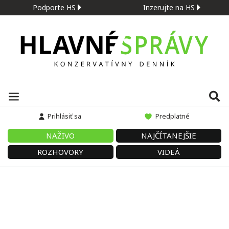
Podporte HS
Inzerujte na HS
Prihlásiť sa
Predplatné
NAŽIVO
NAJČÍTANEJŠIE
ROZHOVORY
VIDEÁ