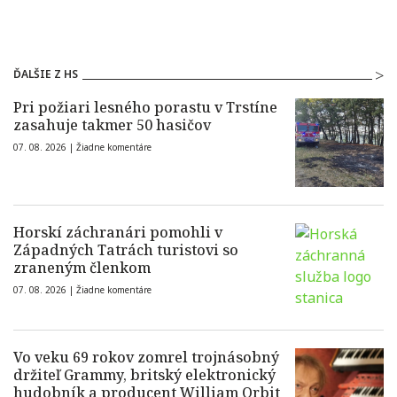
ĎALŠIE Z HS
Pri požiari lesného porastu v Trstíne
zasahuje takmer 50 hasičov
07. 08. 2026 |
Žiadne komentáre
Horskí záchranári pomohli v
Západných Tatrách turistovi so
zraneným členkom
07. 08. 2026 |
Žiadne komentáre
Vo veku 69 rokov zomrel trojnásobný
držiteľ Grammy, britský elektronický
hudobník a producent William Orbit