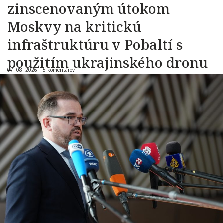
zinscenovaným útokom
Moskvy na kritickú
infraštruktúru v Pobaltí s
použitím ukrajinského dronu
07. 08. 2026 |
5 komentárov