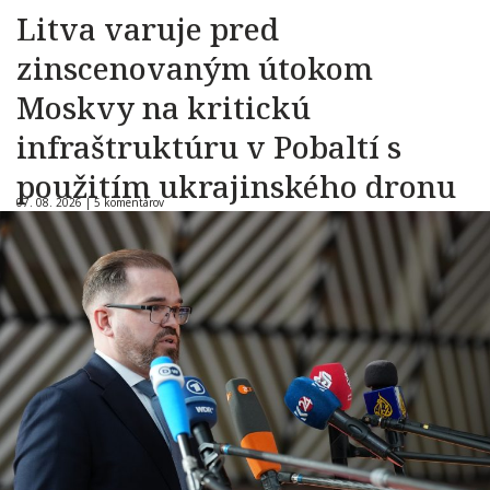
Litva varuje pred
zinscenovaným útokom
Moskvy na kritickú
infraštruktúru v Pobaltí s
použitím ukrajinského dronu
07. 08. 2026 |
5 komentárov