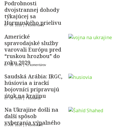
Podrobnosti
dvojstrannej dohody
týkajúcej sa
Hormuského prielivu
07. 08. 2026 |
5 komentárov
Americké
spravodajské služby
varovali Európu pred
“ruskou hrozbou” do
roku 2029
07. 08. 2026 |
12 komentárov
Saudská Arábia: IRGC,
húsíovia a irackí
bojovníci pripravujú
útok na krajinu
07. 08. 2026 |
1 komentár
Na Ukrajine došli na
ďalší spôsob
vyberania výpalného
07. 08. 2026 |
2 komentáre