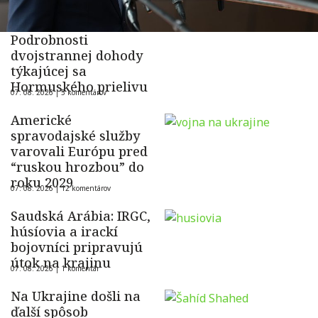
Podrobnosti
dvojstrannej dohody
týkajúcej sa
Hormuského prielivu
07. 08. 2026 |
5 komentárov
Americké
spravodajské služby
varovali Európu pred
“ruskou hrozbou” do
roku 2029
07. 08. 2026 |
12 komentárov
Saudská Arábia: IRGC,
húsíovia a irackí
bojovníci pripravujú
útok na krajinu
07. 08. 2026 |
1 komentár
Na Ukrajine došli na
ďalší spôsob