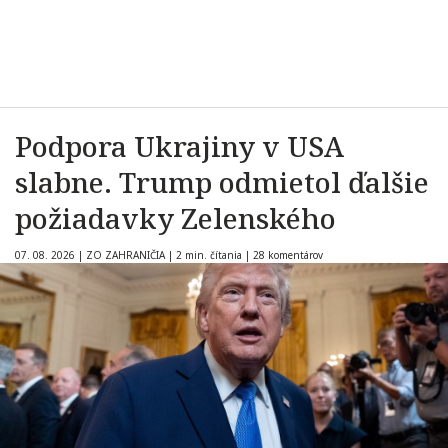
Podpora Ukrajiny v USA
slabne. Trump odmietol ďalšie
požiadavky Zelenského
07. 08. 2026
|
ZO ZAHRANIČIA
|
2 min. čítania
|
28 komentárov