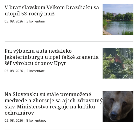
V bratislavskom Veľkom Draždiaku sa
utopil 53-ročný muž
05. 08. 2026 |
3 komentáre
Pri výbuchu auta neďaleko
Jekaterinburgu utrpel ťažké zranenia
šéf výrobcu dronov Upyr
05. 08. 2026 |
2 komentáre
Na Slovensku sú stále premnožené
medvede a zhoršuje sa aj ich zdravotný
stav. Ministerstvo reaguje na kritiku
ochranárov
05. 08. 2026 |
8 komentárov