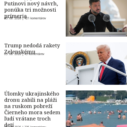
Putinovi nový návrh,
ponúka tri možnosti
prímeria
03. 08. 2026 |
421 komentárov
Trump nedodá rakety
Zelenskému
03. 08. 2026 |
45 komentárov
Úlomky ukrajinského
dronu zabili na pláži
na ruskom pobreží
Čierneho mora sedem
ľudí vrátane troch
detí