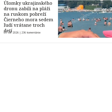
Úlomky ukrajinského
dronu zabili na pláži
na ruskom pobreží
Čierneho mora sedem
ľudí vrátane troch
detí
03. 08. 2026 |
236 komentárov