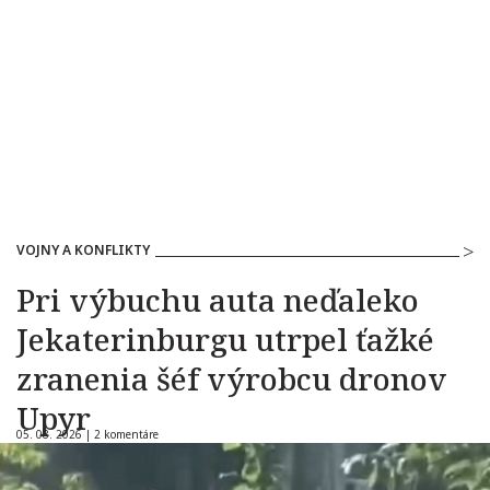
VOJNY A KONFLIKTY
Pri výbuchu auta neďaleko
Jekaterinburgu utrpel ťažké
zranenia šéf výrobcu dronov
Upyr
05. 08. 2026 |
2 komentáre