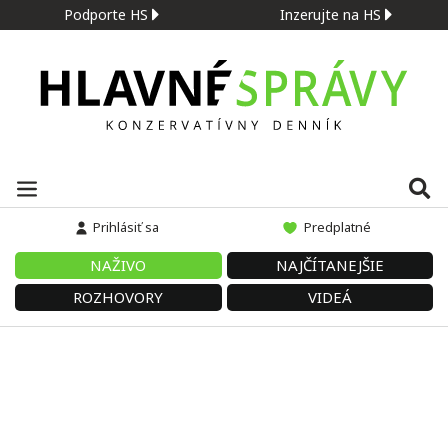
Podporte HS
Inzerujte na HS
Prihlásiť sa
Predplatné
NAŽIVO
NAJČÍTANEJŠIE
ROZHOVORY
VIDEÁ