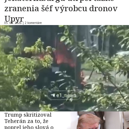
zranenia šéf výrobcu dronov
Upyr
05. 08. 2026 |
2 komentáre
Trump skritizoval
Teherán za to, že
poprel jeho slová o