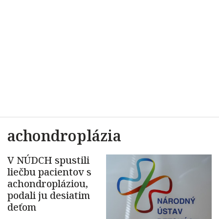
achondroplázia
V NÚDCH spustili
liečbu pacientov s
achondropláziou,
podali ju desiatim
deťom