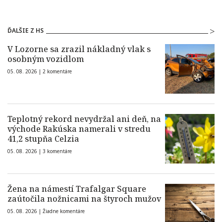
ĎALŠIE Z HS
V Lozorne sa zrazil nákladný vlak s
osobným vozidlom
05. 08. 2026 |
2 komentáre
Teplotný rekord nevydržal ani deň, na
východe Rakúska namerali v stredu
41,2 stupňa Celzia
05. 08. 2026 |
3 komentáre
Žena na námestí Trafalgar Square
zaútočila nožnicami na štyroch mužov
05. 08. 2026 |
Žiadne komentáre