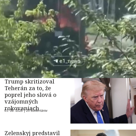
Trump skritizoval
Teherán za to, že
poprel jeho slová o
vzájomných
rokovaniach
03. 08. 2026 |
23 komentárov
Zelenskyj predstavil