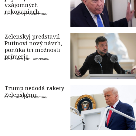
vzájomných
rokovaniach
03. 08. 2026 |
23 komentárov
Zelenskyj predstavil
Putinovi nový návrh,
ponúka tri možnosti
prímeria
03. 08. 2026 |
421 komentárov
Trump nedodá rakety
Zelenskému
03. 08. 2026 |
45 komentárov