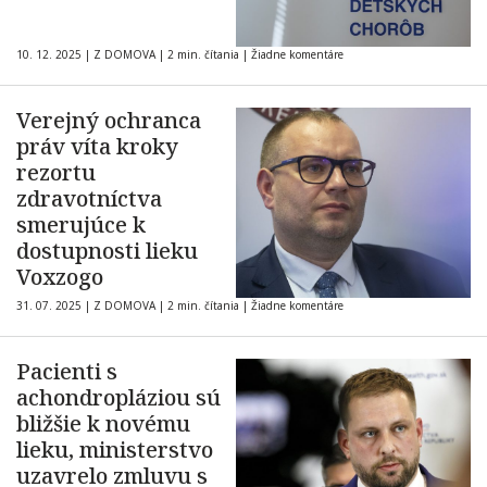
10. 12. 2025
|
Z DOMOVA
|
2 min. čítania
|
Žiadne komentáre
Verejný ochranca
práv víta kroky
rezortu
zdravotníctva
smerujúce k
dostupnosti lieku
Voxzogo
31. 07. 2025
|
Z DOMOVA
|
2 min. čítania
|
Žiadne komentáre
Pacienti s
achondropláziou sú
bližšie k novému
lieku, ministerstvo
uzavrelo zmluvu s