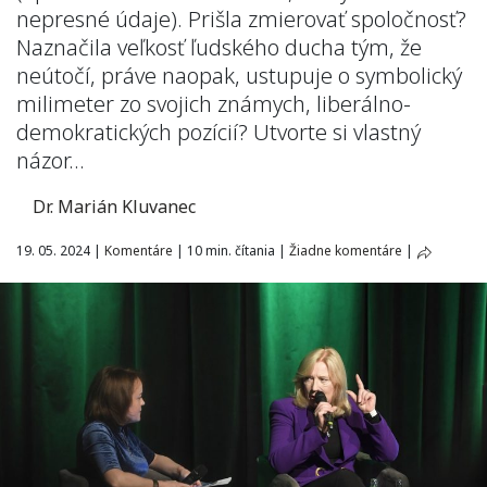
nepresné údaje). Prišla zmierovať spoločnosť?
Naznačila veľkosť ľudského ducha tým, že
neútočí, práve naopak, ustupuje o symbolický
milimeter zo svojich známych, liberálno-
demokratických pozícií? Utvorte si vlastný
názor…
Dr. Marián Kluvanec
19. 05. 2024
|
Komentáre
|
10 min. čítania
|
Žiadne komentáre
|