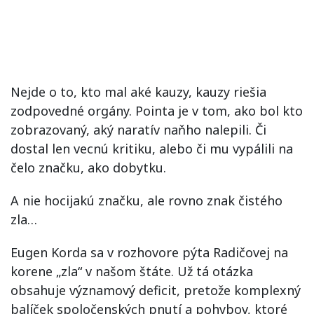
Nejde o to, kto mal aké kauzy, kauzy riešia
zodpovedné orgány. Pointa je v tom, ako bol kto
zobrazovaný, aký naratív naňho nalepili. Či
dostal len vecnú kritiku, alebo či mu vypálili na
čelo značku, ako dobytku.
A nie hocijakú značku, ale rovno znak čistého
zla…
Eugen Korda sa v rozhovore pýta Radičovej na
korene „zla“ v našom štáte. Už tá otázka
obsahuje významový deficit, pretože komplexný
balíček spoločenských pnutí a pohybov, ktoré