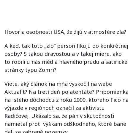
Hovoria osobnosti USA, že žijú v atmosfére zla?
A keď, tak toto „zlo“ personifikujú do konkrétnej
osoby? S takou dravosťou a v takej miere, ako
to robili u nás médiá hlavného prúdu a satirické
stránky typu Zomri?
Viete, aký článok na mňa vyskočil na webe
Aktualít? Na tretí deň po atentáte? Pripomienka
na istého dôchodcu z roku 2009, ktorého Fico na
výjazde v regiónoch označil za aktivistu
Radičovej. Ukázalo sa, že pán v skutočnosti
namietal proti výškam odškodného, ktoré bane
dali za zabrané pozemky.