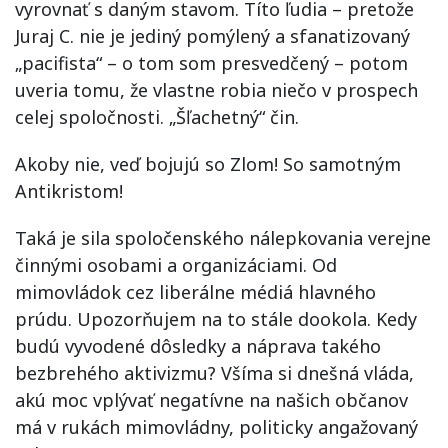
vyrovnať s daným stavom. Títo ľudia – pretože
Juraj C. nie je jediný pomýlený a sfanatizovaný
„pacifista“ – o tom som presvedčený – potom
uveria tomu, že vlastne robia niečo v prospech
celej spoločnosti. „Šľachetný“ čin.
Akoby nie, veď bojujú so Zlom! So samotným
Antikristom!
Taká je sila spoločenského nálepkovania verejne
činnými osobami a organizáciami. Od
mimovládok cez liberálne médiá hlavného
prúdu. Upozorňujem na to stále dookola. Kedy
budú vyvodené dôsledky a náprava takého
bezbrehého aktivizmu? Všíma si dnešná vláda,
akú moc vplývať negatívne na našich občanov
má v rukách mimovládny, politicky angažovaný