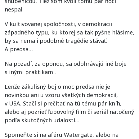
snúbenicou. Tiež som kvôli tomu pár nocí
nespal.
V kultivovanej spoločnosti, v demokracii
západného typu, ku ktorej sa tak pyšne hlásime,
by sa nemali podobné tragédie stávať.
A predsa…
Na pozadí, za oponou, sa odohrávajú iné boje
s inými praktikami.
Lenže zákulisný boj o moc predsa nie je
novinkou ani u vzoru všetkých demokracií,
v USA. Stačí si prečítať na tú tému pár kníh,
alebo aj pozrieť ľubovoľný film či seriál natočený
podľa skutočných udalostí…
Spomeňte si na aféru Watergate, alebo na