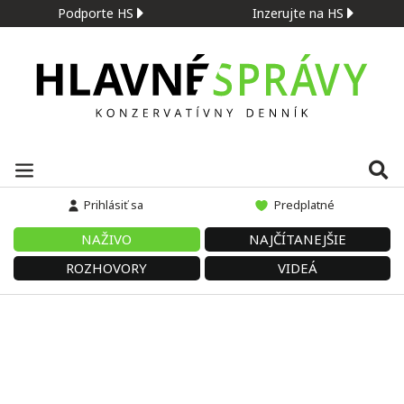
Podporte HS
Inzerujte na HS
Prihlásiť sa
Predplatné
NAŽIVO
NAJČÍTANEJŠIE
ROZHOVORY
VIDEÁ