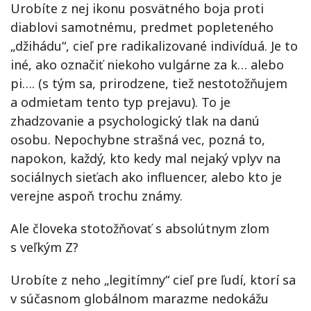
Urobíte z nej ikonu posvätného boja proti
diablovi samotnému, predmet popleteného
„džihádu“, cieľ pre radikalizované indivíduá. Je to
iné, ako označiť niekoho vulgárne za k… alebo
pi…. (s tým sa, prirodzene, tiež nestotožňujem
a odmietam tento typ prejavu). To je
zhadzovanie a psychologický tlak na danú
osobu. Nepochybne strašná vec, pozná to,
napokon, každý, kto kedy mal nejaký vplyv na
sociálnych sieťach ako influencer, alebo kto je
verejne aspoň trochu známy.
Ale človeka stotožňovať s absolútnym zlom
s veľkým Z?
Urobíte z neho „legitímny“ cieľ pre ľudí, ktorí sa
v súčasnom globálnom marazme nedokážu