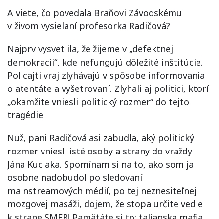
A viete, čo povedala Braňovi Závodskému
v živom vysielaní profesorka Radičová?
Najprv vysvetlila, že žijeme v „defektnej
demokracii“, kde nefungujú dôležité inštitúcie.
Policajti vraj zlyhávajú v spôsobe informovania
o atentáte a vyšetrovaní. Zlyhali aj politici, ktorí
„okamžite vniesli politický rozmer“ do tejto
tragédie.
Nuž, pani Radičová asi zabudla, aký politický
rozmer vniesli isté osoby a strany do vraždy
Jána Kuciaka. Spomínam si na to, ako som ja
osobne nadobudol po sledovaní
mainstreamových médií, po tej neznesiteľnej
mozgovej masáži, dojem, že stopa určite vedie
k strane SMER! Pamätáte si to: talianska mafia,