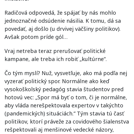
Radičová odpovedá, že spájať by nás mohlo
jednoznačné odsúdenie násilia. K tomu, dá sa
povedať, aj došlo (u drvivej väčšiny politikov).
Avšak potom príde gól…
Vraj netreba teraz prerušovať politické
kampane, ale treba ich robiť „kultúrne“.
Čo tým myslí? Nuž, vysvetľuje, ako má podľa nej
vyzerať politický spor. Normálne ako keď
vysokoškolský pedagóg stavia študentov pred
hotovú vec: „Spor má byť o tom, či je normálne,
aby vláda nerešpektovala expertov v takýchto
(pandemických) situáciách.“ Tým stavia tú časť
politikov, ktorí práveže za covidového šialenstva
rešpektovali aj menšinové vedecké názory,