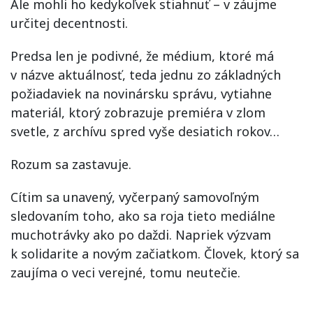
Ale mohli ho kedykoľvek stiahnuť – v záujme
určitej decentnosti.
Predsa len je podivné, že médium, ktoré má
v názve aktuálnosť, teda jednu zo základných
požiadaviek na novinársku správu, vytiahne
materiál, ktorý zobrazuje premiéra v zlom
svetle, z archívu spred vyše desiatich rokov…
Rozum sa zastavuje.
Cítim sa unavený, vyčerpaný samovoľným
sledovaním toho, ako sa roja tieto mediálne
muchotrávky ako po daždi. Napriek výzvam
k solidarite a novým začiatkom. Človek, ktorý sa
zaujíma o veci verejné, tomu neutečie.