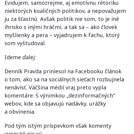
Evidujem, samozrejme, aj emotívnu rétoriku
niektorých koaličných politikov, a nepovažujem
ju za šťastnú. Avšak politik nie som, to je iné
ihrisko s inými hráčmi, a tak sa – ako človek
myšlienky a pera – vyjadrujem k fachu, ktorý
som vyštudoval.
Ideme ďalej:
Denník Pravda priniesol na Facebooku článok
o tom, ako sa na sociálnych sieťach rozbujnela
nenávisť. Väčšina médií vraj preto vypla
komentáre. S výnimkou „dezinformačných“
webov, kde sa objavujú nadávky, urážky
a obvinenia.
Pod tým istým príspevkom však komenty
vypnuté nie sú…