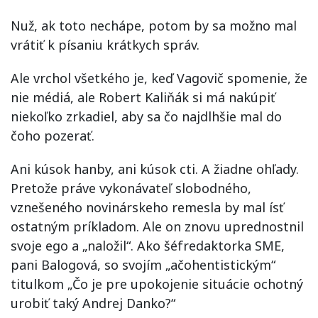
Nuž, ak toto nechápe, potom by sa možno mal
vrátiť k písaniu krátkych správ.
Ale vrchol všetkého je, keď Vagovič spomenie, že
nie médiá, ale Robert Kaliňák si má nakúpiť
niekoľko zrkadiel, aby sa čo najdlhšie mal do
čoho pozerať.
Ani kúsok hanby, ani kúsok cti. A žiadne ohľady.
Pretože práve vykonávateľ slobodného,
vznešeného novinárskeho remesla by mal ísť
ostatným príkladom. Ale on znovu uprednostnil
svoje ego a „naložil“. Ako šéfredaktorka SME,
pani Balogová, so svojím „ačohentistickým“
titulkom „Čo je pre upokojenie situácie ochotný
urobiť taký Andrej Danko?“