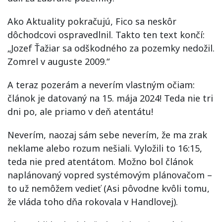
Ako Aktuality pokračujú, Fico sa neskôr
dôchodcovi ospravedlnil. Takto ten text končí:
„Jozef Ťažiar sa odškodného za pozemky nedožil.
Zomrel v auguste 2009.“
A teraz pozerám a neverím vlastným očiam:
článok je datovaný na 15. mája 2024! Teda nie tri
dni po, ale priamo v deň atentátu!
Neverím, naozaj sám sebe neverím, že ma zrak
neklame alebo rozum nešiali. Vyložili to 16:15,
teda nie pred atentátom. Možno bol článok
naplánovaný vopred systémovým plánovačom –
to už nemôžem vedieť (Asi pôvodne kvôli tomu,
že vláda toho dňa rokovala v Handlovej).