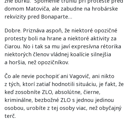
žne búrku.“ Spomenie truhlu pri proteste pred
domom Matoviča, ale zabudne na hrobárske
rekvizity pred Bonaparte…
Dobre. Priznáva aspoň, že niektoré opozičné
protesty boli na hrane a niektoré aktivity za
čiarou. No i tak sa mu javí expresívna rétorika
niektorých členov vládnej koalície silnejšia
a horšia, než opozičníkov.
Čo ale nevie pochopiť ani Vagovič, ani nikto
z tých, ktorí zatiaľ hodnotili situáciu, je fakt, že
keď zosobníte ZLO, absolútne, čierne,
kriminálne, bezbožné ZLO s jednou jedinou
osobou, urobíte z tej osoby viac, než obyčajný
terč.