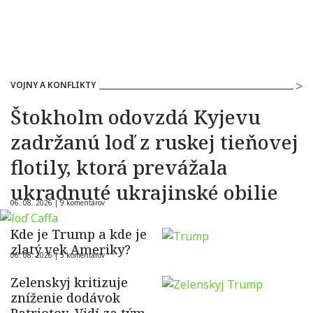
VOJNY A KONFLIKTY
Štokholm odovzdá Kyjevu
zadržanú loď z ruskej tieňovej
flotily, ktorá prevážala
ukradnuté ukrajinské obilie
06. 08. 2026 |
9 komentárov
Kde je Trump a kde je
zlatý vek Ameriky?
06. 08. 2026 |
5 komentárov
Zelenskyj kritizuje
zníženie dodávok
Patriotov. Vidí za tým