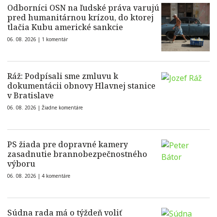
Odborníci OSN na ľudské práva varujú
pred humanitárnou krízou, do ktorej
tlačia Kubu americké sankcie
06. 08. 2026 |
1 komentár
Ráž: Podpísali sme zmluvu k
dokumentácii obnovy Hlavnej stanice
v Bratislave
06. 08. 2026 |
Žiadne komentáre
PS žiada pre dopravné kamery
zasadnutie brannobezpečnostného
výboru
06. 08. 2026 |
4 komentáre
Súdna rada má o týždeň voliť