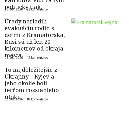
politický tlak
05. 08. 2026 |
22 komentárov
Úrady nariadili
evakuáciu rodín s
deťmi z Kramatorska,
Rusi sú už len 20
kilometrov od okraja
mesta
05. 08. 2026 |
42 komentárov
To najdôležitejšie z
Ukrajiny – Kyjev a
jeho okolie boli
terčom rozsiahleho
útoku
05. 08. 2026 |
18 komentárov