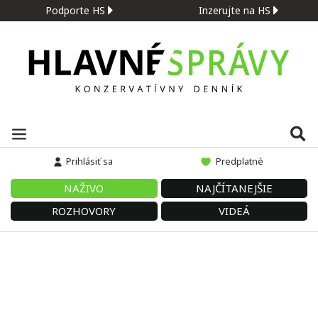
Podporte HS
Inzerujte na HS
Prihlásiť sa
Predplatné
NAŽIVO
NAJČÍTANEJŠIE
ROZHOVORY
VIDEÁ