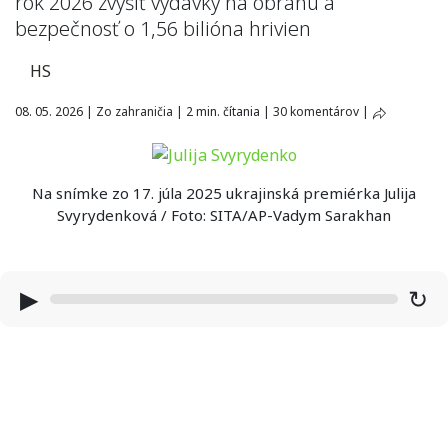
rok 2026 zvýšiť výdavky na obranu a
bezpečnosť o 1,56 bilióna hrivien
HS
08. 05. 2026
|
Zo zahraničia
|
2 min. čítania
|
30 komentárov
|
Na snímke zo 17. júla 2025 ukrajinská premiérka Julija
Svyrydenková / Foto: SITA/AP-Vadym Sarakhan
▶
↻