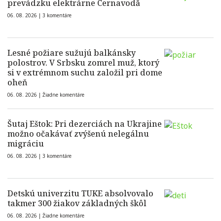
prevádzku elektrárne Cernavodă
06. 08. 2026 |
3 komentáre
Lesné požiare sužujú balkánsky
polostrov. V Srbsku zomrel muž, ktorý
si v extrémnom suchu založil pri dome
oheň
06. 08. 2026 |
Žiadne komentáre
Šutaj Eštok: Pri dezerciách na Ukrajine
možno očakávať zvýšenú nelegálnu
migráciu
06. 08. 2026 |
3 komentáre
Detskú univerzitu TUKE absolvovalo
takmer 300 žiakov základných škôl
06. 08. 2026 |
Žiadne komentáre