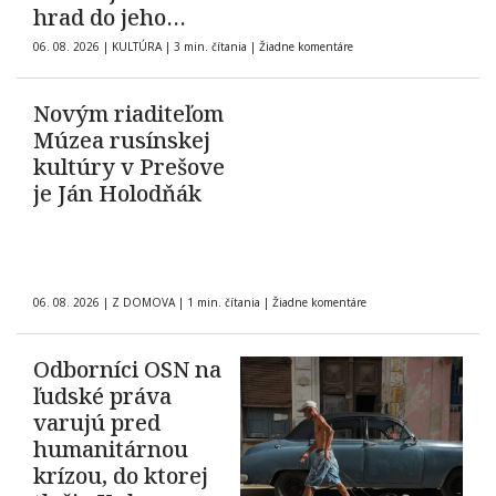
hrad do jeho
pôvodnej podoby z
06. 08. 2026
|
KULTÚRA
|
3 min. čítania
|
Žiadne komentáre
roku 1903
Novým riaditeľom
Múzea rusínskej
kultúry v Prešove
je Ján Holodňák
06. 08. 2026
|
Z DOMOVA
|
1 min. čítania
|
Žiadne komentáre
Odborníci OSN na
ľudské práva
varujú pred
humanitárnou
krízou, do ktorej