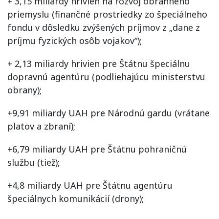
+ 3,15 miliardy hrivien na rozvoj obranného
priemyslu (finančné prostriedky zo špeciálneho
fondu v dôsledku zvýšených príjmov z „dane z
príjmu fyzických osôb vojakov“);
+ 2,13 miliardy hrivien pre Štátnu špeciálnu
dopravnú agentúru (podliehajúcu ministerstvu
obrany);
+9,91 miliardy UAH pre Národnú gardu (vrátane
platov a zbraní);
+6,79 miliardy UAH pre Štátnu pohraničnú
službu (tiež);
+4,8 miliardy UAH pre Štátnu agentúru
špeciálnych komunikácií (drony);