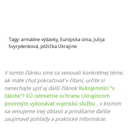
Tagy:
armádne výdavky
,
Európska únia
,
Julija
Svyrydenková
,
pôžička Ukrajine
V tomto článku sme sa venovali konkrétnej téme,
ak máte chuť pokračovať v čítaní, určite si
nenechajte ujsť aj ďalší článok
Rukojemníci "v
zálohe"? EÚ odmietne ochranu Ukrajincom
povinným vykonávať vojenskú službu
, v ktorom
sa venujeme inej oblasti a prinášame ďalšie
zaujímavé pohľady a praktické informácie.