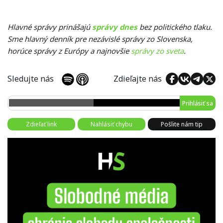
Hlavné správy prinášajú
správy dnes
bez politického tlaku.
Sme hlavný denník pre nezávislé správy zo Slovenska,
horúce správy z Európy a najnovšie
správy zo sveta
.
Sledujte nás
Zdieľajte nás
Prihlásiť sa
Zdieľať link
Nahlásiť chybu
Pošlite nám tip