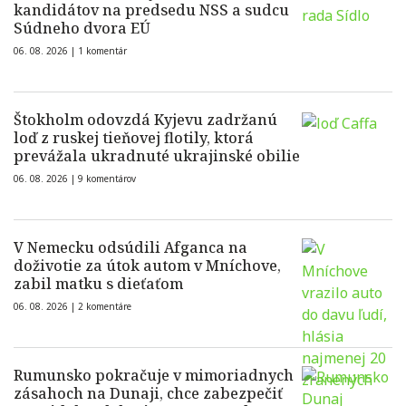
kandidátov na predsedu NSS a sudcu
Súdneho dvora EÚ
06. 08. 2026 |
1 komentár
Štokholm odovzdá Kyjevu zadržanú
loď z ruskej tieňovej flotily, ktorá
prevážala ukradnuté ukrajinské obilie
06. 08. 2026 |
9 komentárov
V Nemecku odsúdili Afganca na
doživotie za útok autom v Mníchove,
zabil matku s dieťaťom
06. 08. 2026 |
2 komentáre
Rumunsko pokračuje v mimoriadnych
zásahoch na Dunaji, chce zabezpečiť