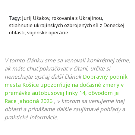
Tagy:
Jurij Ušakov
,
rokovania s Ukrajinou
,
stiahnutie ukrajinských ozbrojených síl z Doneckej
oblasti
,
vojenské operácie
V tomto článku sme sa venovali konkrétnej téme,
ak máte chuť pokračovať v čítaní, určite si
nenechajte ujsť aj ďalší článok
Dopravný podnik
mesta Košice upozorňuje na dočasné zmeny v
premávke autobusovej linky 14, dôvodom je
Race Jahodná 2026
, v ktorom sa venujeme inej
oblasti a prinášame ďalšie zaujímavé pohľady a
praktické informácie.