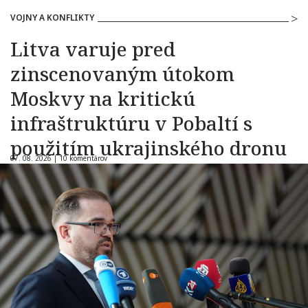
VOJNY A KONFLIKTY
Litva varuje pred
zinscenovaným útokom
Moskvy na kritickú
infraštruktúru v Pobaltí s
použitím ukrajinského dronu
07. 08. 2026 |
10 komentárov