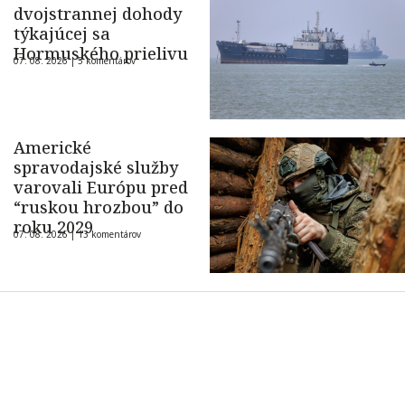
dvojstrannej dohody
týkajúcej sa
Hormuského prielivu
07. 08. 2026 |
5 komentárov
Americké
spravodajské služby
varovali Európu pred
“ruskou hrozbou” do
roku 2029
07. 08. 2026 |
13 komentárov