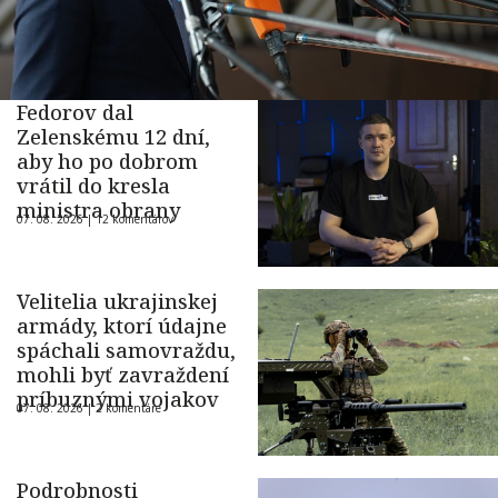
Fedorov dal
Zelenskému 12 dní,
aby ho po dobrom
vrátil do kresla
ministra obrany
07. 08. 2026 |
12 komentárov
Velitelia ukrajinskej
armády, ktorí údajne
spáchali samovraždu,
mohli byť zavraždení
príbuznými vojakov
07. 08. 2026 |
2 komentáre
Podrobnosti