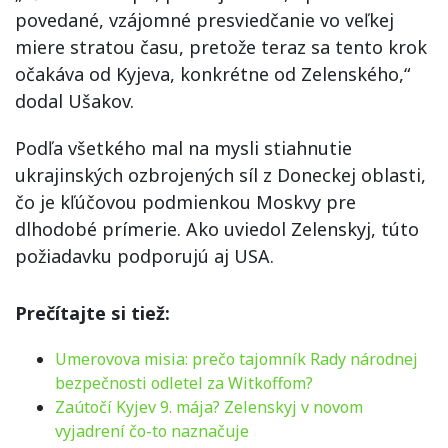
povedané, vzájomné presviedčanie vo veľkej
miere stratou času, pretože teraz sa tento krok
očakáva od Kyjeva, konkrétne od Zelenského,“
dodal Ušakov.
Podľa všetkého mal na mysli stiahnutie
ukrajinských ozbrojených síl z Doneckej oblasti,
čo je kľúčovou podmienkou Moskvy pre
dlhodobé prímerie. Ako uviedol Zelenskyj, túto
požiadavku podporujú aj USA.
Prečítajte si tiež:
Umerovova misia: prečo tajomník Rady národnej
bezpečnosti odletel za Witkoffom?
Zaútočí Kyjev 9. mája? Zelenskyj v novom
vyjadrení čo-to naznačuje