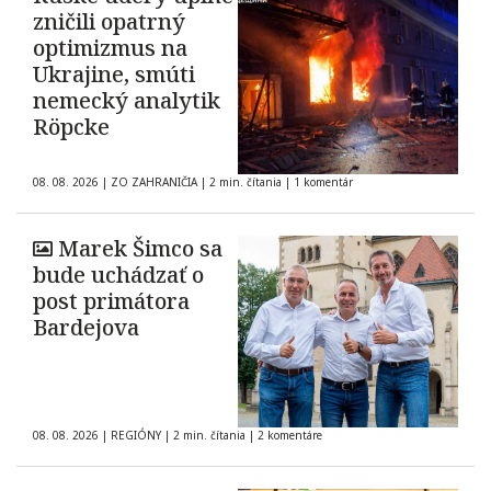
zničili opatrný
optimizmus na
Ukrajine, smúti
nemecký analytik
Röpcke
08. 08. 2026
|
ZO ZAHRANIČIA
|
2 min. čítania
|
1 komentár
Marek Šimco sa
bude uchádzať o
post primátora
Bardejova
08. 08. 2026
|
REGIÓNY
|
2 min. čítania
|
2 komentáre