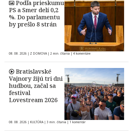
Podľa prieskumu
PS a Smer delí 0,2
%. Do parlamentu
by prešlo 8 strán
08. 08. 2026
|
Z DOMOVA
|
2 min. čítania
|
4 komentáre
Bratislavské
Vajnory žijú tri dni
hudbou, začal sa
festival
Lovestream 2026
08. 08. 2026
|
KULTÚRA
|
3 min. čítania
|
1 komentár