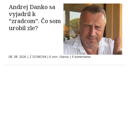
Andrej Danko sa
vyjadril k
“zradcom”. Čo som
urobil zle?
08. 08. 2026
|
Z DOMOVA
|
6 min. čítania
|
9 komentárov