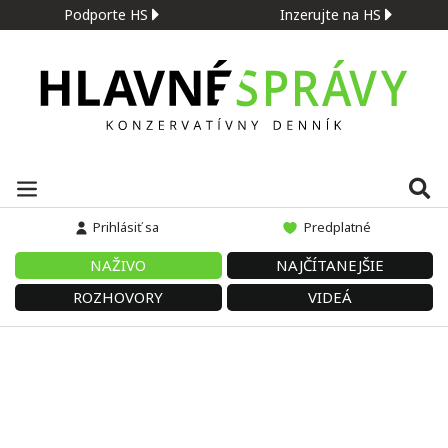
Podporte HS
Inzerujte na HS
Prihlásiť sa
Predplatné
NAŽIVO
NAJČÍTANEJŠIE
ROZHOVORY
VIDEÁ