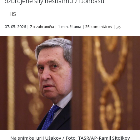
ozbrojené sily nestiahnu z Donbasu
HS
07. 05. 2026
|
Zo zahraničia
|
1 min. čítania
|
35 komentárov
|
Na snímke Jurij Ušakov / Foto: TASR/AP-Ramil Sitdikov