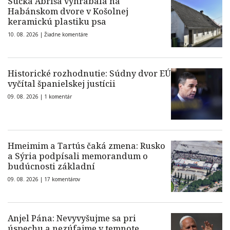
Sučka Abriša vyhrabala na
Habánskom dvore v Košolnej
keramickú plastiku psa
10. 08. 2026 |
Žiadne komentáre
Historické rozhodnutie: Súdny dvor EÚ
vyčítal španielskej justícii
09. 08. 2026 |
1 komentár
Hmeimim a Tartús čaká zmena: Rusko
a Sýria podpísali memorandum o
budúcnosti základní
09. 08. 2026 |
17 komentárov
Anjel Pána: Nevyvyšujme sa pri
úspechu a nezúfajme v temnote