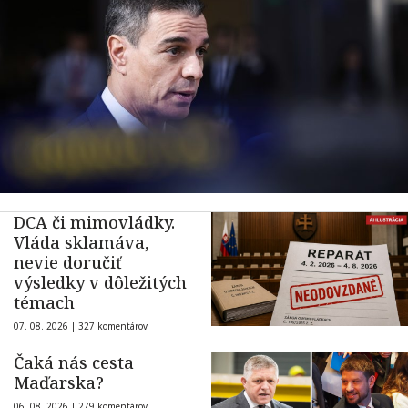
DCA či mimovládky.
Vláda sklamáva,
nevie doručiť
výsledky v dôležitých
témach
07. 08. 2026 |
327 komentárov
Čaká nás cesta
Maďarska?
06. 08. 2026 |
279 komentárov