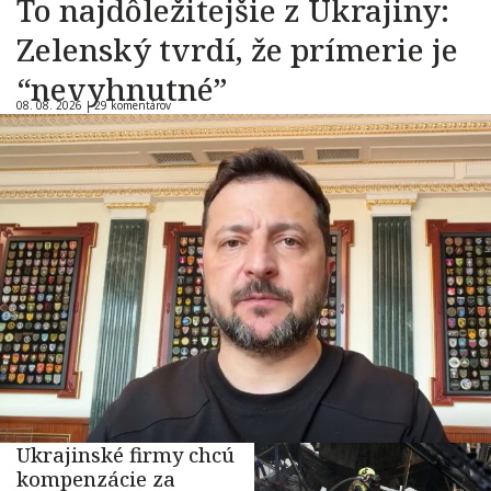
To najdôležitejšie z Ukrajiny:
Zelenský tvrdí, že prímerie je
“nevyhnutné”
08. 08. 2026 |
29 komentárov
Ukrajinské firmy chcú
kompenzácie za