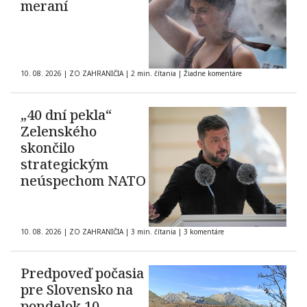
meraní
10. 08. 2026
|
ZO ZAHRANIČIA
|
2 min. čítania
|
Žiadne komentáre
„40 dní pekla“
Zelenského
skončilo
strategickým
neúspechom NATO
10. 08. 2026
|
ZO ZAHRANIČIA
|
3 min. čítania
|
3 komentáre
Predpoveď počasia
pre Slovensko na
pondelok 10.