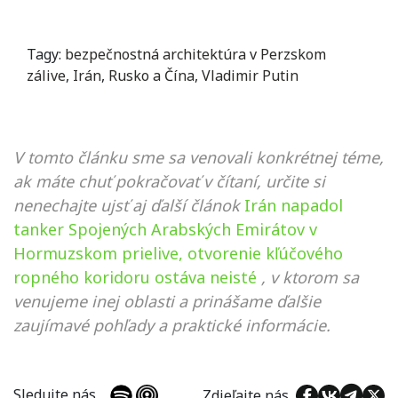
Tagy:
bezpečnostná architektúra v Perzskom
zálive
,
Irán
,
Rusko a Čína
,
Vladimir Putin
V tomto článku sme sa venovali konkrétnej téme,
ak máte chuť pokračovať v čítaní, určite si
nenechajte ujsť aj ďalší článok
Irán napadol
tanker Spojených Arabských Emirátov v
Hormuzskom prielive, otvorenie kľúčového
ropného koridoru ostáva neisté
, v ktorom sa
venujeme inej oblasti a prinášame ďalšie
zaujímavé pohľady a praktické informácie.
Sledujte nás
Zdieľajte nás