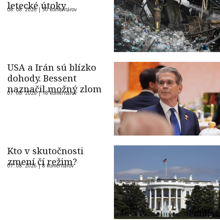
letecké útoky
08. 08. 2026 |
50 komentárov
USA a Irán sú blízko
dohody. Bessent
naznačil možný zlom
07. 08. 2026 |
18 komentárov
Kto v skutočnosti
zmení čí režim?
07. 08. 2026 |
8 komentárov