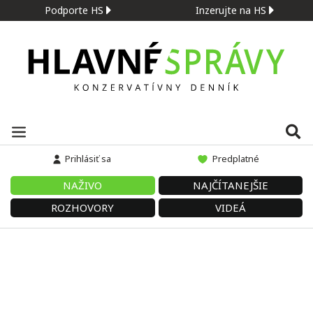
Podporte HS
Inzerujte na HS
Prihlásiť sa
Predplatné
NAŽIVO
NAJČÍTANEJŠIE
ROZHOVORY
VIDEÁ