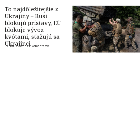
To najdôležitejšie z
Ukrajiny – Rusi
blokujú prístavy, EÚ
blokuje vývoz
kvótami, sťažujú sa
Ukrajinci
07. 08. 2026 |
27 komentárov