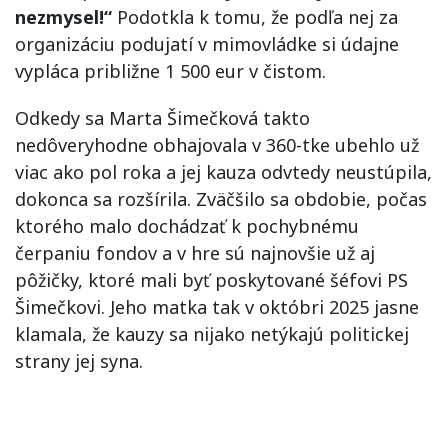
nezmysel!“
Podotkla k tomu, že podľa nej za
organizáciu podujatí v mimovládke si údajne
vypláca približne 1 500 eur v čistom.
Odkedy sa Marta Šimečková takto
nedôveryhodne obhajovala v 360-tke ubehlo už
viac ako pol roka a jej kauza odvtedy neustúpila,
dokonca sa rozšírila. Zväčšilo sa obdobie, počas
ktorého malo dochádzať k pochybnému
čerpaniu fondov a v hre sú najnovšie už aj
pôžičky, ktoré mali byť poskytované šéfovi PS
Šimečkovi. Jeho matka tak v októbri 2025 jasne
klamala, že kauzy sa nijako netýkajú politickej
strany jej syna.