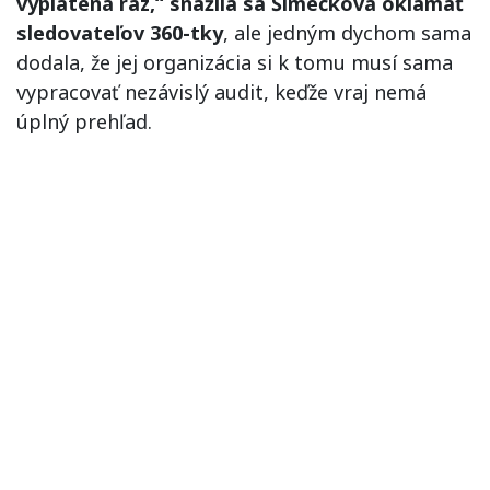
vyplatená raz,“ snažila sa Šimečková oklamať
sledovateľov 360-tky
, ale jedným dychom sama
dodala, že jej organizácia si k tomu musí sama
vypracovať nezávislý audit, keďže vraj nemá
úplný prehľad.