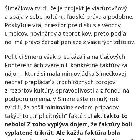
Šimečková tvrdí, že je projekt je viacúrovňový
a spája v sebe kultúru, ľudské práva a podobne.
Poskytuje vraj priestor pre diskusie vedcov,
umelcov, novinárov a teoretikov, preto podľa
nej má právo čerpať peniaze z viacerých zdrojov.
Politici Smeru však preukázali a na tlačových
konferenciách zverejnili konkrétne faktúry za
nájom, ktoré si mala mimovládka Šimečkovej
nechať preplácať z troch rôznych zdrojov:
z rezortov kultúry, spravodlivosti a z fondu na
podporu umenia. V Smere ešte minulý rok
tvrdili, že našli minimálne sedem prípadov
takýchto „triplicitných“ faktúr.
„Tak, takto to
nebolo! Z toho vyplýva dojem, že faktúry boli
vyplatené trikrát. Ale každá faktúra bola