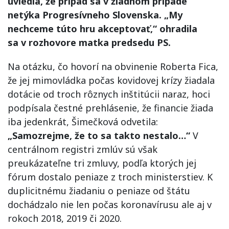
uviedla, že prípad sa v žiadnom prípade
netýka Progresívneho Slovenska. „My
nechceme túto hru akceptovať,“ ohradila
sa v rozhovore matka predsedu PS.
Na otázku, čo hovorí na obvinenie Roberta Fica,
že jej mimovládka počas kovidovej krízy žiadala
dotácie od troch rôznych inštitúcii naraz, hoci
podpísala čestné prehlásenie, že financie žiada
iba jedenkrát, Šimečková odvetila:
„Samozrejme, že to sa takto nestalo…“
V
centrálnom registri zmlúv sú však
preukázateľne tri zmluvy, podľa ktorých jej
fórum dostalo peniaze z troch ministerstiev. K
duplicitnému žiadaniu o peniaze od štátu
dochádzalo nie len počas koronavírusu ale aj v
rokoch 2018, 2019 či 2020.