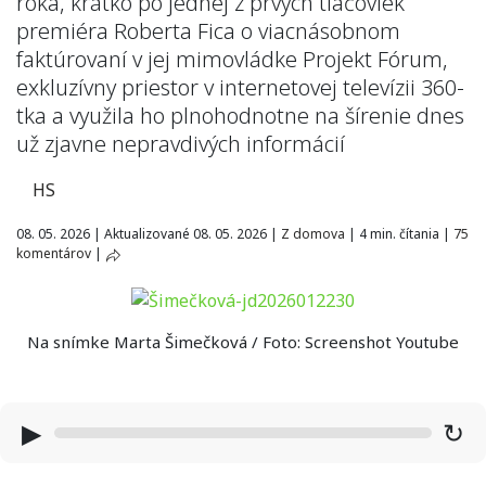
roka, krátko po jednej z prvých tlačoviek
premiéra Roberta Fica o viacnásobnom
faktúrovaní v jej mimovládke Projekt Fórum,
exkluzívny priestor v internetovej televízii 360-
tka a využila ho plnohodnotne na šírenie dnes
už zjavne nepravdivých informácií
HS
08. 05. 2026
|
Aktualizované 08. 05. 2026
|
Z domova
|
4 min. čítania
|
75
komentárov
|
Na snímke Marta Šimečková / Foto: Screenshot Youtube
▶
↻