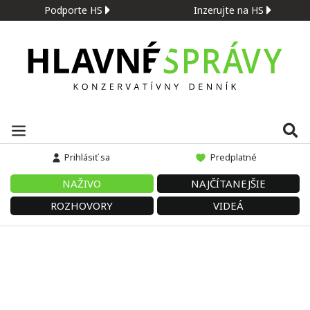
Podporte HS
Inzerujte na HS
Prihlásiť sa
Predplatné
NAŽIVO
NAJČÍTANEJŠIE
ROZHOVORY
VIDEÁ