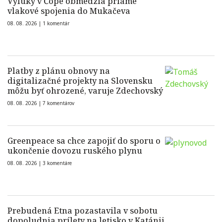
Výluky v Čope obmedzia priame
vlakové spojenia do Mukačeva
08. 08. 2026 |
1 komentár
Platby z plánu obnovy na
digitalizačné projekty na Slovensku
môžu byť ohrozené, varuje Zdechovský
08. 08. 2026 |
7 komentárov
Greenpeace sa chce zapojiť do sporu o
ukončenie dovozu ruského plynu
08. 08. 2026 |
3 komentáre
Prebudená Etna pozastavila v sobotu
dopoludnia prílety na letisko v Katánii