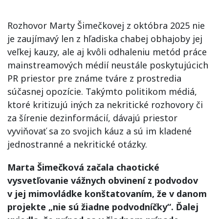
Rozhovor Marty Šimečkovej z októbra 2025 nie
je zaujímavý len z hľadiska chabej obhajoby jej
veľkej kauzy, ale aj kvôli odhaleniu metód práce
mainstreamových médií neustále poskytujúcich
PR priestor pre známe tváre z prostredia
súčasnej opozície. Takýmto politikom médiá,
ktoré kritizujú iných za nekritické rozhovory či
za šírenie dezinformácií, dávajú priestor
vyviňovať sa zo svojich káuz a sú im kladené
jednostranné a nekritické otázky.
Marta Šimečková začala chaotické
vysvetľovanie vážnych obvinení z podvodov
v jej mimovládke konštatovaním, že v danom
projekte „nie sú žiadne podvodníčky“. Ďalej