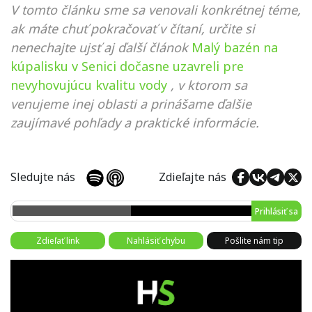
V tomto článku sme sa venovali konkrétnej téme,
ak máte chuť pokračovať v čítaní, určite si
nenechajte ujsť aj ďalší článok
Malý bazén na
kúpalisku v Senici dočasne uzavreli pre
nevyhovujúcu kvalitu vody
, v ktorom sa
venujeme inej oblasti a prinášame ďalšie
zaujímavé pohľady a praktické informácie.
Sledujte nás
Zdieľajte nás
Prihlásiť sa
Zdieľať link
Nahlásiť chybu
Pošlite nám tip