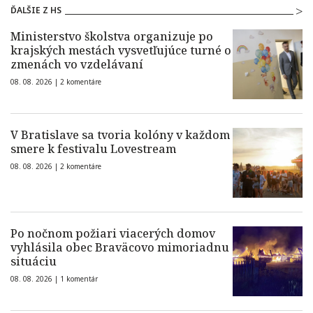
ĎALŠIE Z HS
Ministerstvo školstva organizuje po
krajských mestách vysvetľujúce turné o
zmenách vo vzdelávaní
08. 08. 2026 |
2 komentáre
V Bratislave sa tvoria kolóny v každom
smere k festivalu Lovestream
08. 08. 2026 |
2 komentáre
Po nočnom požiari viacerých domov
vyhlásila obec Braväcovo mimoriadnu
situáciu
08. 08. 2026 |
1 komentár