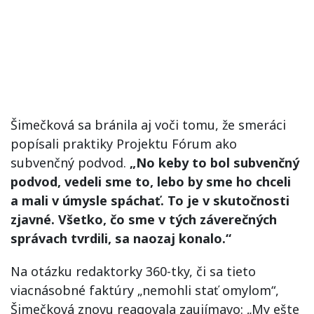
Šimečková sa bránila aj voči tomu, že smeráci
popísali praktiky Projektu Fórum ako
subvenčný podvod.
„No keby to bol subvenčný
podvod, vedeli sme to, lebo by sme ho chceli
a mali v úmysle spáchať. To je v skutočnosti
zjavné. Všetko, čo sme v tých záverečných
správach tvrdili, sa naozaj konalo.“
Na otázku redaktorky 360-tky, či sa tieto
viacnásobné faktúry „nemohli stať omylom“,
Šimečková znovu reagovala zaujímavo: „My ešte