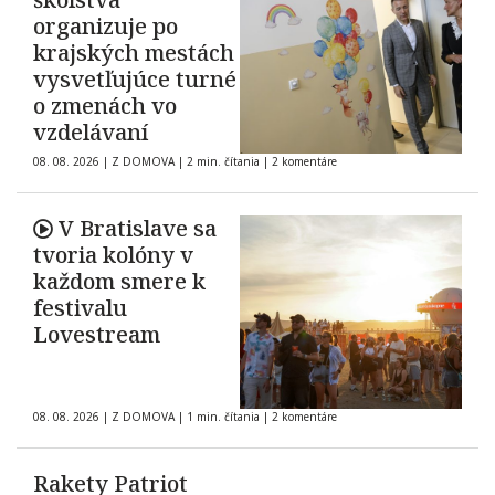
organizuje po
krajských mestách
vysvetľujúce turné
o zmenách vo
vzdelávaní
08. 08. 2026
|
Z DOMOVA
|
2 min. čítania
|
2 komentáre
V Bratislave sa
tvoria kolóny v
každom smere k
festivalu
Lovestream
08. 08. 2026
|
Z DOMOVA
|
1 min. čítania
|
2 komentáre
Rakety Patriot