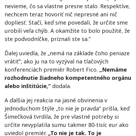
nevieme, čo sa vlastne presne stalo. Respektíve,
nechcem teraz hovoriť nič nepresné ani nič
dopliesť. Stačí, keď sme povedali, že určite sme
urobili veľa chýb. A okamžite to bolo použité, že
ste podvodníčke, priznali ste sa.“
Ďalej uviedla, že „nemá na základe čoho peniaze
vrátiť“, ako ju na to vyzýval na tlačových
konferenciách premiér Robert Fico.
„Nemáme
rozhodnutie žiadneho kompetentného orgánu
alebo inštitúcie,“
dodala.
A ďalšia jej reakcia na jasné obvinenia v
jednoduchom štýle „to nie je pravda“ prišla, keď
Šimečková tvrdila, že pre vlastné potreby si
určite nevyplatila sumu takmer 80-tisíc eur ako
uviedol premiér.
„To nie je tak. To je