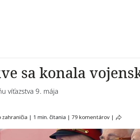
e sa konala vojensk
u víťazstva 9. mája
 zahraničia
|
1 min. čítania
|
79 komentárov
|