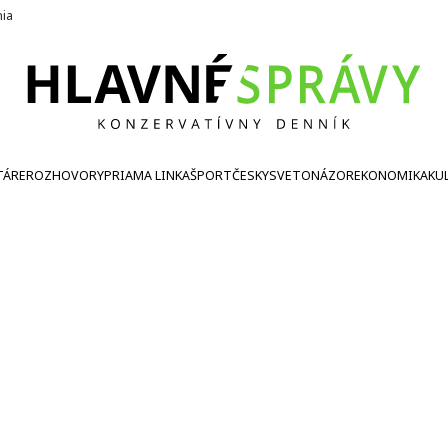
nia
TÁRE
ROZHOVORY
PRIAMA LINKA
ŠPORT
ČESKY
SVETONÁZOR
EKONOMIKA
KU