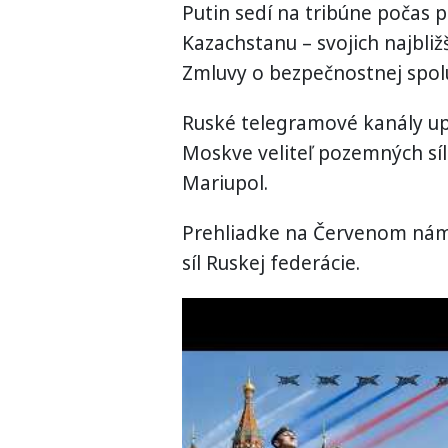
Putin sedí na tribúne počas 
Kazachstanu – svojich najbliž
Zmluvy o bezpečnostnej spolu
Ruské telegramové kanály upoz
Moskve veliteľ pozemných síl
Mariupol.
Prehliadke na Červenom náme
síl Ruskej federácie.