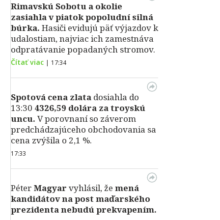
Rimavskú Sobotu a okolie
zasiahla v piatok popoludní silná
búrka.
Hasiči evidujú päť výjazdov k
udalostiam, najviac ich zamestnáva
odpratávanie popadaných stromov.
Čítať viac
|
17:34
Spotová cena zlata
dosiahla do
13:30
4326,59 dolára za troyskú
uncu.
V porovnaní so záverom
predchádzajúceho obchodovania sa
cena zvýšila o 2,1 %.
17:33
Péter
Magyar
vyhlásil, že
mená
kandidátov na post maďarského
prezidenta nebudú prekvapením.