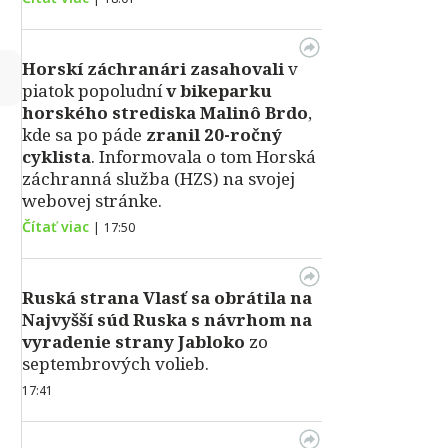
Horskí záchranári zasahovali
v
↻
piatok popoludní
v bikeparku
horského strediska Malinô Brdo
,
kde sa po páde
zranil 20-ročný
cyklista
. Informovala o tom Horská
záchranná služba (HZS) na svojej
webovej stránke.
Čítať viac
|
17:50
Ruská strana Vlasť sa obrátila na
Najvyšší súd Ruska s návrhom na
vyradenie strany Jabloko
zo
septembrových volieb.
17:41