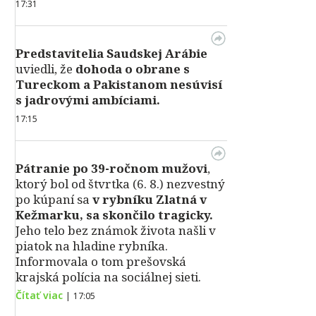
17:31
Predstavitelia Saudskej Arábie
uviedli, že
dohoda o obrane s
Tureckom a Pakistanom nesúvisí
s jadrovými ambíciami.
17:15
Pátranie po 39-ročnom mužovi
,
ktorý bol od štvrtka (6. 8.) nezvestný
po kúpaní sa
v rybníku Zlatná v
Kežmarku, sa skončilo tragicky.
Jeho telo bez známok života našli v
piatok na hladine rybníka.
Informovala o tom prešovská
krajská polícia na sociálnej sieti.
Čítať viac
|
17:05