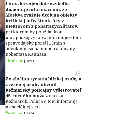
Litovská vojenská rozviedka
disponuje informáciami, že
Moskva zvažuje útok na objekty
kritickej infraštruktúry v
niektorom z pobaltských štátov
,
pri ktorom by použila dron
ukrajinskej výroby. Informuje o tom
spravodajský portál 15min s
odvolaním sa na ministra obrany
Robertasa Kaunasa.
Čítať viac
|
18:14
Zo zločinu týrania blízkej osoby a
zverenej osoby obvinil
kežmarský policajný vyšetrovateľ
45-ročného muža
z okresu
Kežmarok. Polícia o tom informuje
na sociálnej sieti.
Čítať viac
|
18:01