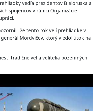
prehliadky vedľa prezidentov Bieloruska a
ších spojencov v rámci Organizácie
práci.
ornili, že tento rok velí prehliadke v
 generál Mordvičev, ktorý viedol útok na
stí tradične velia velitelia pozemných