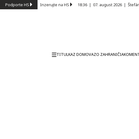
Podporte HS
Inzerujte na HS
18:36
|
07. august 2026
|
Štefá
TITULKA
Z DOMOVA
ZO ZAHRANIČIA
KOMEN