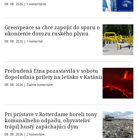
08. 08. 2026 |
5 komentárov
Greenpeace sa chce zapojiť do sporu o
ukončenie dovozu ruského plynu
08. 08. 2026 |
1 komentár
Prebudená Etna pozastavila v sobotu
dopoludnia prílety na letisko v Katánii
08. 08. 2026 |
Žiadne komentáre
Pri prístave v Rotterdame horeli tony
komunálneho odpadu, obyvateľov
trápil hustý zapáchajúci dym
08. 08. 2026 |
2 komentáre