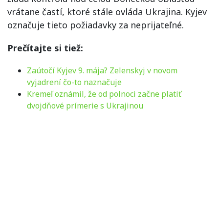
vrátane častí, ktoré stále ovláda Ukrajina. Kyjev
označuje tieto požiadavky za neprijateľné.
Prečítajte si tiež:
Zaútočí Kyjev 9. mája? Zelenskyj v novom
vyjadrení čo-to naznačuje
Kremeľ oznámil, že od polnoci začne platiť
dvojdňové prímerie s Ukrajinou