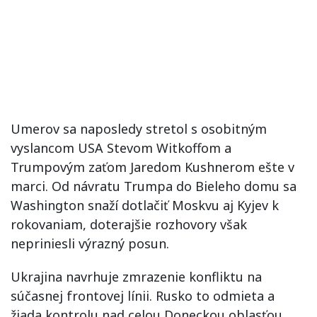
Umerov sa naposledy stretol s osobitným
vyslancom USA Stevom Witkoffom a
Trumpovým zaťom Jaredom Kushnerom ešte v
marci. Od návratu Trumpa do Bieleho domu sa
Washington snaží dotlačiť Moskvu aj Kyjev k
rokovaniam, doterajšie rozhovory však
nepriniesli výrazný posun.
Ukrajina navrhuje zmrazenie konfliktu na
súčasnej frontovej línii. Rusko to odmieta a
žiada kontrolu nad celou Doneckou oblasťou