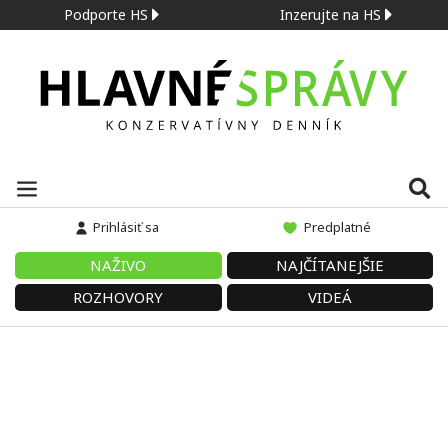
Podporte HS
Inzerujte na HS
Prihlásiť sa
Predplatné
NAŽIVO
NAJČÍTANEJŠIE
ROZHOVORY
VIDEÁ