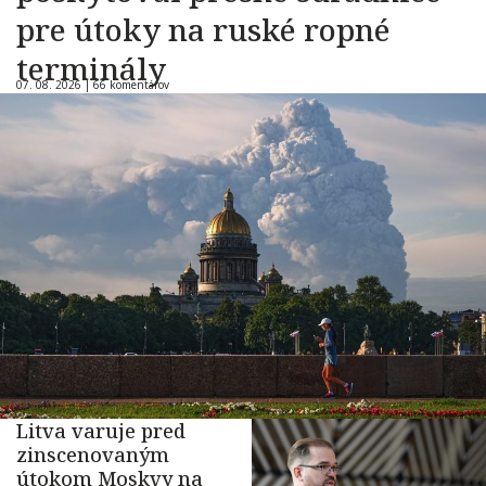
pre útoky na ruské ropné
terminály
07. 08. 2026 |
66 komentárov
Litva varuje pred
zinscenovaným
útokom Moskvy na