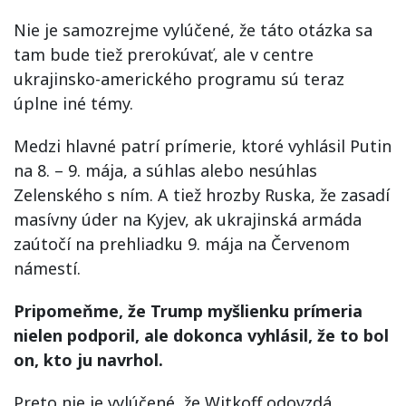
Nie je samozrejme vylúčené, že táto otázka sa
tam bude tiež prerokúvať, ale v centre
ukrajinsko-amerického programu sú teraz
úplne iné témy.
Medzi hlavné patrí prímerie, ktoré vyhlásil Putin
na 8. – 9. mája, a súhlas alebo nesúhlas
Zelenského s ním. A tiež hrozby Ruska, že zasadí
masívny úder na Kyjev, ak ukrajinská armáda
zaútočí na prehliadku 9. mája na Červenom
námestí.
Pripomeňme, že Trump myšlienku prímeria
nielen podporil, ale dokonca vyhlásil, že to bol
on, kto ju navrhol.
Preto nie je vylúčené, že Witkoff odovzdá