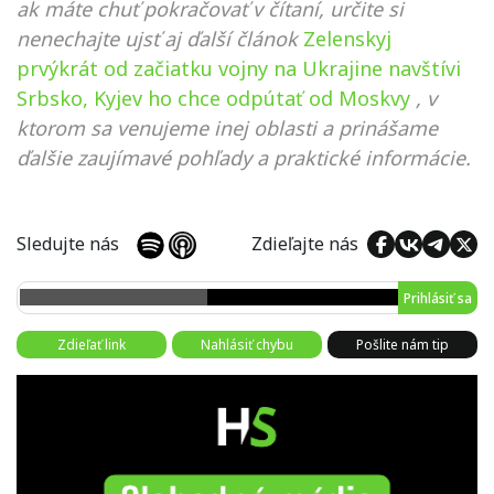
ak máte chuť pokračovať v čítaní, určite si
nenechajte ujsť aj ďalší článok
Zelenskyj
prvýkrát od začiatku vojny na Ukrajine navštívi
Srbsko, Kyjev ho chce odpútať od Moskvy
, v
ktorom sa venujeme inej oblasti a prinášame
ďalšie zaujímavé pohľady a praktické informácie.
Sledujte nás
Zdieľajte nás
Prihlásiť sa
Zdieľať link
Nahlásiť chybu
Pošlite nám tip