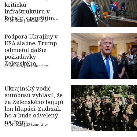
kritickú
infraštruktúru v
Pobaltí s použitím
07. 08. 2026 |
13 komentárov
ukrajinského dronu
Podpora Ukrajiny v
USA slabne. Trump
odmietol ďalšie
požiadavky
Zelenského
07. 08. 2026 |
50 komentárov
Ukrajinský vodič
autobusu vyhlásil, že
za Zelenského bojujú
len hlupáci. Zadržali
ho a bude odvelený
na front
07. 08. 2026 |
23 komentárov