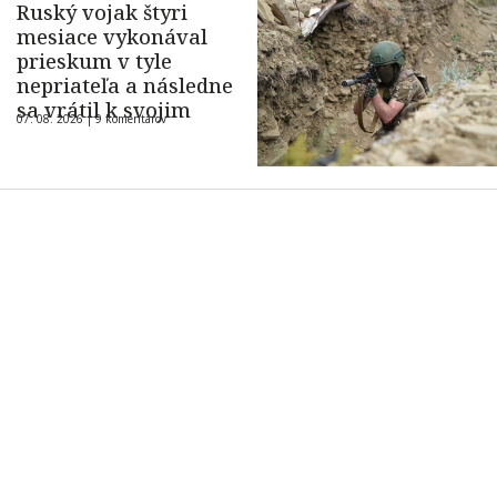
Ruský vojak štyri
mesiace vykonával
prieskum v tyle
nepriateľa a následne
sa vrátil k svojim
07. 08. 2026 |
9 komentárov