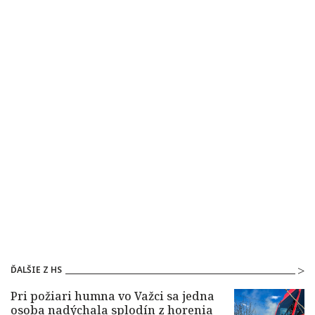
ĎALŠIE Z HS
Pri požiari humna vo Važci sa jedna
osoba nadýchala splodín z horenia