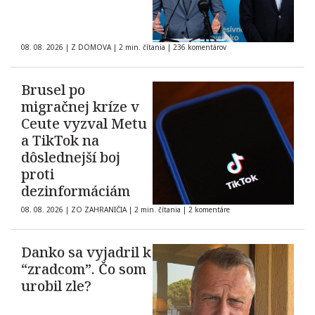
08. 08. 2026
|
Z DOMOVA
|
2 min. čítania
|
236 komentárov
Brusel po
migračnej kríze v
Ceute vyzval Metu
a TikTok na
dôslednejší boj
proti
dezinformáciám
08. 08. 2026
|
ZO ZAHRANIČIA
|
2 min. čítania
|
2 komentáre
Danko sa vyjadril k
“zradcom”. Čo som
urobil zle?