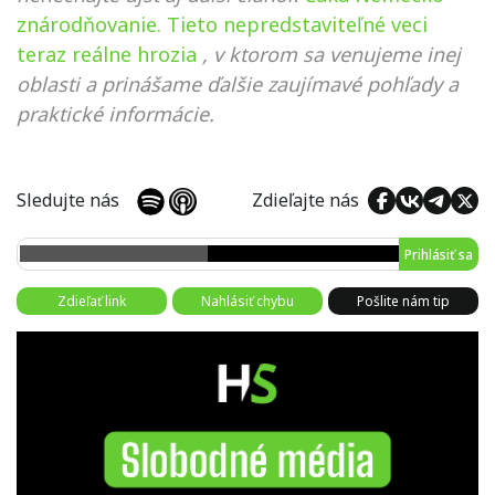
znárodňovanie. Tieto nepredstaviteľné veci
teraz reálne hrozia
, v ktorom sa venujeme inej
oblasti a prinášame ďalšie zaujímavé pohľady a
praktické informácie.
Sledujte nás
Zdieľajte nás
Prihlásiť sa
Zdieľať link
Nahlásiť chybu
Pošlite nám tip