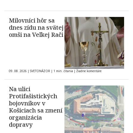
Milovníci hôr sa
dnes zídu na svätej
omši na Veľkej Rači
09. 08. 2026
|
SVETONÁZOR
|
1 min. čítania
|
Žiadne komentáre
Na ulici
Protifašistických
bojovníkov v
Košiciach sa zmení
organizácia
dopravy