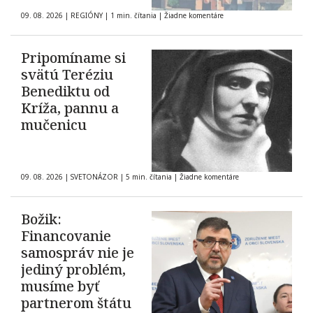
09. 08. 2026
|
REGIÓNY
|
1 min. čítania
|
Žiadne komentáre
Pripomíname si
svätú Teréziu
Benediktu od
Kríža, pannu a
mučenicu
09. 08. 2026
|
SVETONÁZOR
|
5 min. čítania
|
Žiadne komentáre
Božik:
Financovanie
samospráv nie je
jediný problém,
musíme byť
partnerom štátu