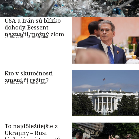
USA a Irán sú blízko
dohody. Bessent
naznačil možný zlom
07. 08. 2026 |
18 komentárov
Kto v skutočnosti
zmení čí režim?
07. 08. 2026 |
8 komentárov
To najdôležitejšie z
Ukrajiny – Rusi