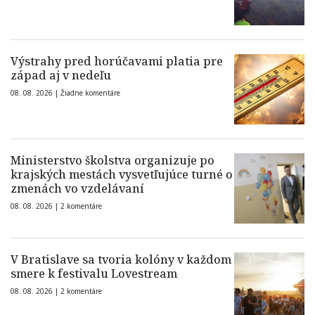
Výstrahy pred horúčavami platia pre
západ aj v nedeľu
08. 08. 2026 |
Žiadne komentáre
Ministerstvo školstva organizuje po
krajských mestách vysvetľujúce turné o
zmenách vo vzdelávaní
08. 08. 2026 |
2 komentáre
V Bratislave sa tvoria kolóny v každom
smere k festivalu Lovestream
08. 08. 2026 |
2 komentáre