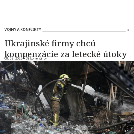
VOJNY A KONFLIKTY
Ukrajinské firmy chcú
kompenzácie za letecké útoky
08. 08. 2026 |
38 komentárov