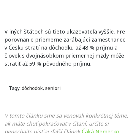
V iných štátoch sú tieto ukazovateľa vyššie. Pre
porovnanie priemerne zarábajúci zamestnanec
v Česku stratí na dôchodku až 48 % príjmu a
človek s dvojnásobkom priemernej mzdy môže
stratiť až 59 % pôvodného príjmu.
Tagy:
dôchodok
,
seniori
V tomto článku sme sa venovali konkrétnej téme,
ak máte chuť pokračovať v čítaní, určite si
nenechajte ujsť aj ďalší článok
Čaká Nemecko