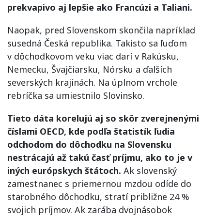
prekvapivo aj lepšie ako Francúzi a Taliani.
Naopak, pred Slovenskom skončila napríklad
susedná Česká republika. Takisto sa ľuďom
v dôchodkovom veku viac darí v Rakúsku,
Nemecku, Švajčiarsku, Nórsku a ďalších
severských krajinách. Na úplnom vrchole
rebríčka sa umiestnilo Slovinsko.
Tieto dáta korelujú aj so skôr zverejnenými
číslami OECD, kde podľa štatistík ľudia
odchodom do dôchodku na Slovensku
nestrácajú až takú časť príjmu, ako to je v
iných európskych štátoch.
Ak slovenský
zamestnanec s priemernou mzdou odíde do
starobného dôchodku, stratí približne 24 %
svojich príjmov. Ak zarába dvojnásobok