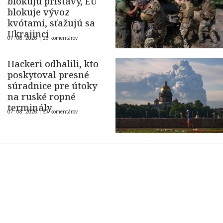
blokujú prístavy, EÚ
blokuje vývoz
kvótami, sťažujú sa
Ukrajinci
07. 08. 2026 |
26 komentárov
Hackeri odhalili, kto
poskytoval presné
súradnice pre útoky
na ruské ropné
terminály
07. 08. 2026 |
67 komentárov