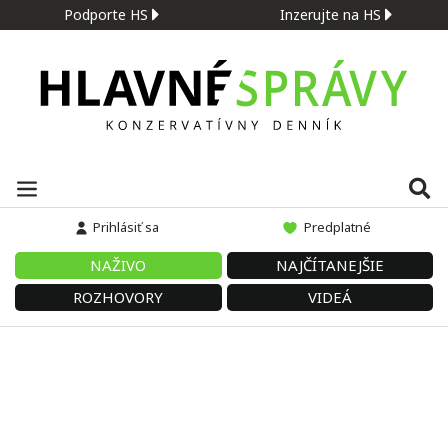
Podporte HS
Inzerujte na HS
Prihlásiť sa
Predplatné
NAŽIVO
NAJČÍTANEJŠIE
ROZHOVORY
VIDEÁ