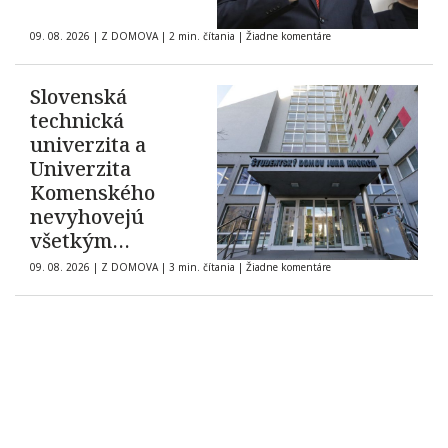
09. 08. 2026
|
Z DOMOVA
|
2 min. čítania
|
Žiadne komentáre
Slovenská
technická
univerzita a
Univerzita
Komenského
nevyhovejú
všetkým
žiadostiam o
09. 08. 2026
|
Z DOMOVA
|
3 min. čítania
|
Žiadne komentáre
ubytovanie na
internátoch