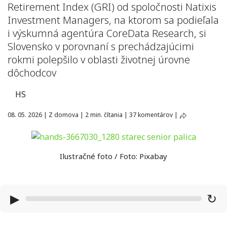
Retirement Index (GRI) od spoločnosti Natixis
Investment Managers, na ktorom sa podieľala
i výskumná agentúra CoreData Research, si
Slovensko v porovnaní s prechádzajúcimi
rokmi polepšilo v oblasti životnej úrovne
dôchodcov
HS
08. 05. 2026
|
Z domova
|
2 min. čítania
|
37 komentárov
|
Ilustračné foto / Foto: Pixabay
▶
↻