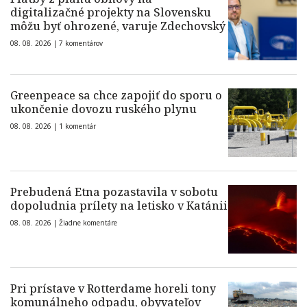
digitalizačné projekty na Slovensku
môžu byť ohrozené, varuje Zdechovský
08. 08. 2026 |
7 komentárov
Greenpeace sa chce zapojiť do sporu o
ukončenie dovozu ruského plynu
08. 08. 2026 |
1 komentár
Prebudená Etna pozastavila v sobotu
dopoludnia prílety na letisko v Katánii
08. 08. 2026 |
Žiadne komentáre
Pri prístave v Rotterdame horeli tony
komunálneho odpadu, obyvateľov