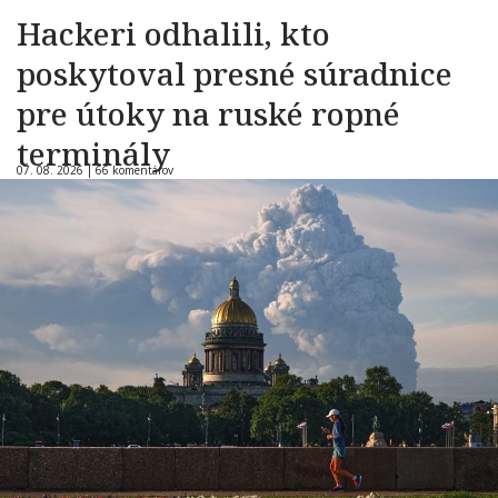
Hackeri odhalili, kto
poskytoval presné súradnice
pre útoky na ruské ropné
terminály
07. 08. 2026 |
66 komentárov