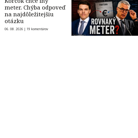
Korčok chce iný
meter. Chýba odpoveď
na najdôležitejšiu
otázku
06. 08. 2026 |
19 komentárov