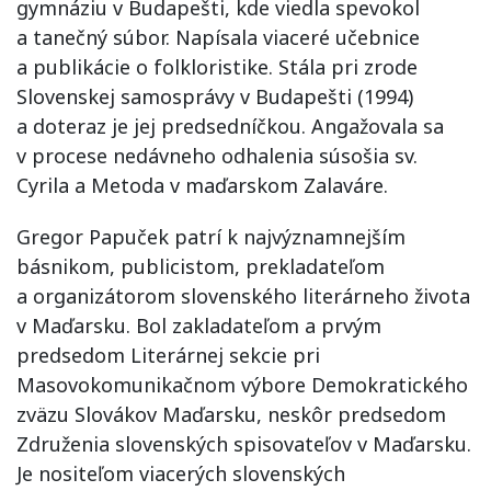
gymnáziu v Budapešti, kde viedla spevokol
a tanečný súbor. Napísala viaceré učebnice
a publikácie o folkloristike. Stála pri zrode
Slovenskej samosprávy v Budapešti (1994)
a doteraz je jej predsedníčkou. Angažovala sa
v procese nedávneho odhalenia súsošia sv.
Cyrila a Metoda v maďarskom Zalaváre.
Gregor Papuček patrí k najvýznamnejším
básnikom, publicistom, prekladateľom
a organizátorom slovenského literárneho života
v Maďarsku. Bol zakladateľom a prvým
predsedom Literárnej sekcie pri
Masovokomunikačnom výbore Demokratického
zväzu Slovákov Maďarsku, neskôr predsedom
Združenia slovenských spisovateľov v Maďarsku.
Je nositeľom viacerých slovenských