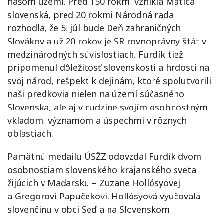
našom území. Pred 150 rokmi vznikla Matica
slovenská, pred 20 rokmi Národná rada
rozhodla, že 5. júl bude Deň zahraničných
Slovákov a už 20 rokov je SR rovnoprávny štát v
medzinárodných súvislostiach. Furdík tiež
pripomenul dôležitosť slovenskosti a hrdosti na
svoj národ, rešpekt k dejinám, ktoré spolutvorili
naši predkovia nielen na území súčasného
Slovenska, ale aj v cudzine svojím osobnostným
vkladom, významom a úspechmi v rôznych
oblastiach.
Pamätnú medailu ÚSŽZ odovzdal Furdík dvom
osobnostiam slovenského krajanského sveta
žijúcich v Maďarsku – Zuzane Hollósyovej
a Gregorovi Papučekovi. Hollósyová vyučovala
slovenčinu v obci Seď a na Slovenskom