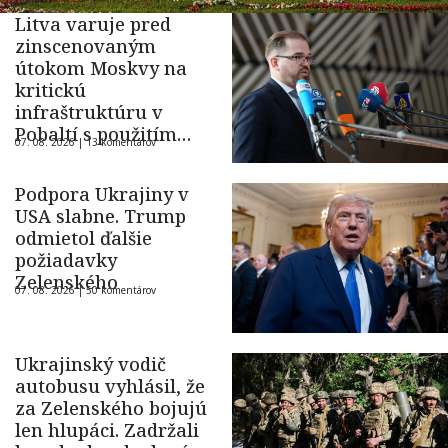
Litva varuje pred
zinscenovaným
útokom Moskvy na
kritickú
infraštruktúru v
Pobaltí s použitím
07. 08. 2026 |
13 komentárov
ukrajinského dronu
Podpora Ukrajiny v
USA slabne. Trump
odmietol ďalšie
požiadavky
Zelenského
07. 08. 2026 |
50 komentárov
Ukrajinský vodič
autobusu vyhlásil, že
za Zelenského bojujú
len hlupáci. Zadržali