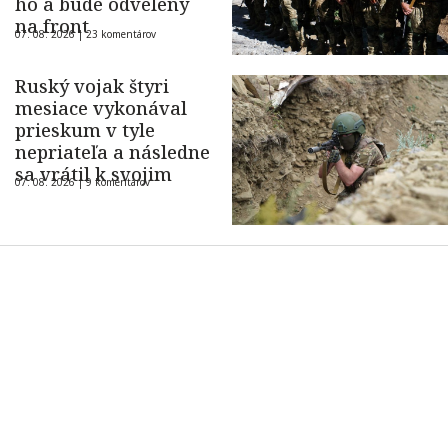
ho a bude odvelený
na front
07. 08. 2026 |
23 komentárov
Ruský vojak štyri
mesiace vykonával
prieskum v tyle
nepriateľa a následne
sa vrátil k svojim
07. 08. 2026 |
9 komentárov