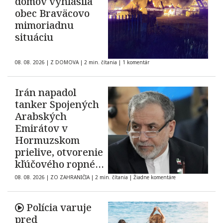
domov vyhlásila
obec Braväcovo
mimoriadnu
situáciu
08. 08. 2026
|
Z DOMOVA
|
2 min. čítania
|
1 komentár
Irán napadol
tanker Spojených
Arabských
Emirátov v
Hormuzskom
prielive, otvorenie
kľúčového ropného
koridoru ostáva
08. 08. 2026
|
ZO ZAHRANIČIA
|
2 min. čítania
|
Žiadne komentáre
neisté
Polícia varuje
pred