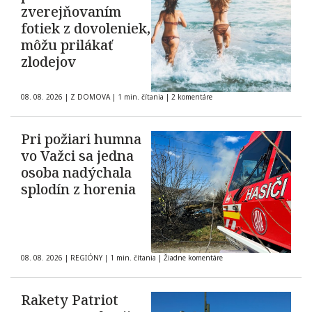
zverejňovaním
fotiek z dovoleniek,
môžu prilákať
zlodejov
08. 08. 2026
|
Z DOMOVA
|
1 min. čítania
|
2 komentáre
Pri požiari humna
vo Važci sa jedna
osoba nadýchala
splodín z horenia
08. 08. 2026
|
REGIÓNY
|
1 min. čítania
|
Žiadne komentáre
Rakety Patriot