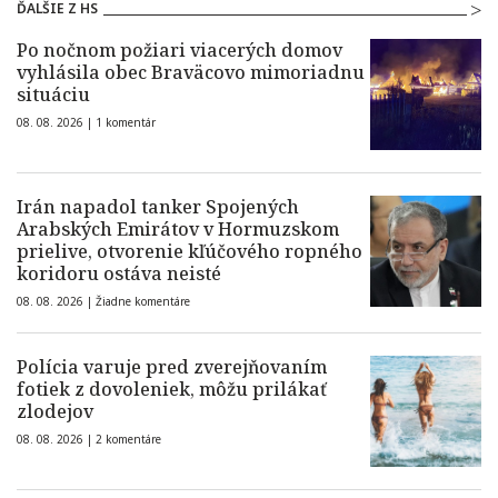
ĎALŠIE Z HS
Po nočnom požiari viacerých domov
vyhlásila obec Braväcovo mimoriadnu
situáciu
08. 08. 2026 |
1 komentár
Irán napadol tanker Spojených
Arabských Emirátov v Hormuzskom
prielive, otvorenie kľúčového ropného
koridoru ostáva neisté
08. 08. 2026 |
Žiadne komentáre
Polícia varuje pred zverejňovaním
fotiek z dovoleniek, môžu prilákať
zlodejov
08. 08. 2026 |
2 komentáre