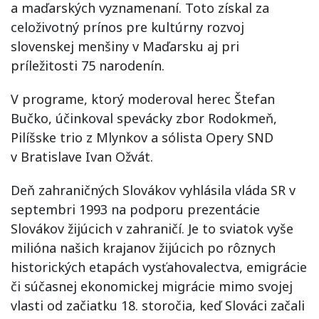
a maďarských vyznamenaní. Toto získal za
celoživotný prínos pre kultúrny rozvoj
slovenskej menšiny v Maďarsku aj pri
príležitosti 75 narodenín.
V programe, ktorý moderoval herec Štefan
Bučko, účinkoval spevácky zbor Rodokmeň,
Pilíšske trio z Mlynkov a sólista Opery SND
v Bratislave Ivan Ožvát.
Deň zahraničných Slovákov vyhlásila vláda SR v
septembri 1993 na podporu prezentácie
Slovákov žijúcich v zahraničí. Je to sviatok vyše
milióna našich krajanov žijúcich po rôznych
historických etapách vysťahovalectva, emigrácie
či súčasnej ekonomickej migrácie mimo svojej
vlasti od začiatku 18. storočia, keď Slováci začali