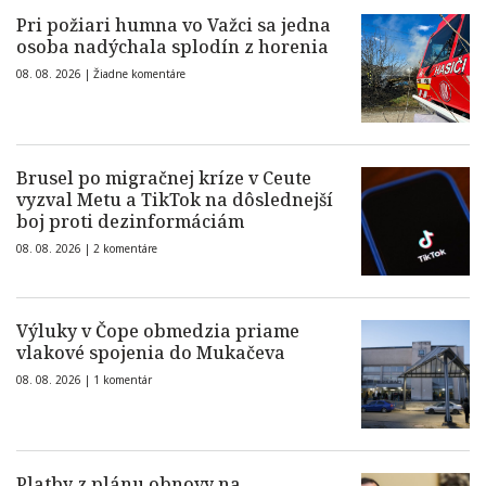
Pri požiari humna vo Važci sa jedna
osoba nadýchala splodín z horenia
08. 08. 2026 |
Žiadne komentáre
Brusel po migračnej kríze v Ceute
vyzval Metu a TikTok na dôslednejší
boj proti dezinformáciám
08. 08. 2026 |
2 komentáre
Výluky v Čope obmedzia priame
vlakové spojenia do Mukačeva
08. 08. 2026 |
1 komentár
Platby z plánu obnovy na