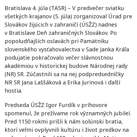
Bratislava 4. júla (TASR) – V predvečer sviatku
všetkých krajanov (5. júla) zorganizoval Úrad pre
Slovákov žijúcich v zahraničí (ÚSŽZ) nadnes
v Bratislave Deň zahraničných Slovákov. Po
popoludňajších oslavách pri Pamätníku
slovenského vysťahovalectva v Sade Janka Kráľa
podujatie pokračovalo večer slávnostnou
akadémiou v historickej budove Národnej rady
(NR) SR. Zúčastnili sa na nej podpredsedníčky
NR SR Jana Laššáková a Erika Jurinová i ďalší
hostia.
Predseda ÚSŽZ Igor Furdík v príhovore
spomenul, že prežívame rok významných jubileí.
Pred 1150 rokmi prišli k nám solúnski bratia,
ktorí veľmi ovplyvnili kultúru i život predkov na