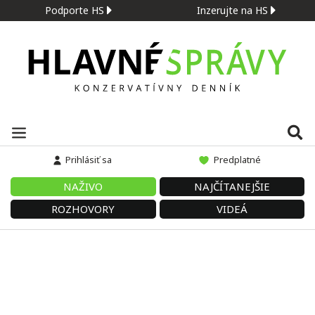
Podporte HS
Inzerujte na HS
Prihlásiť sa
Predplatné
NAŽIVO
NAJČÍTANEJŠIE
ROZHOVORY
VIDEÁ