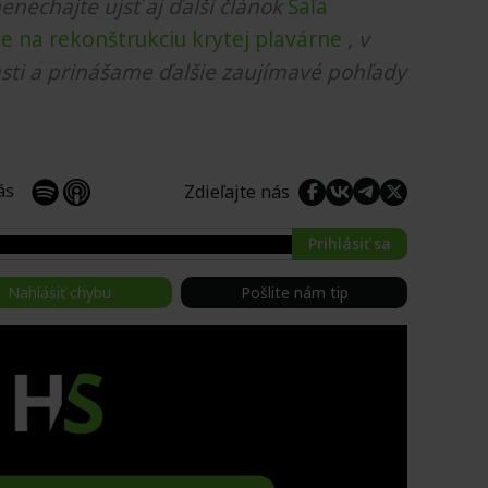
nenechajte ujsť aj ďalší článok
Šaľa
cie na rekonštrukciu krytej plavárne
, v
sti a prinášame ďalšie zaujímavé pohľady
 nás
Zdieľajte nás
Prihlásiť sa
Nahlásiť chybu
Pošlite nám tip