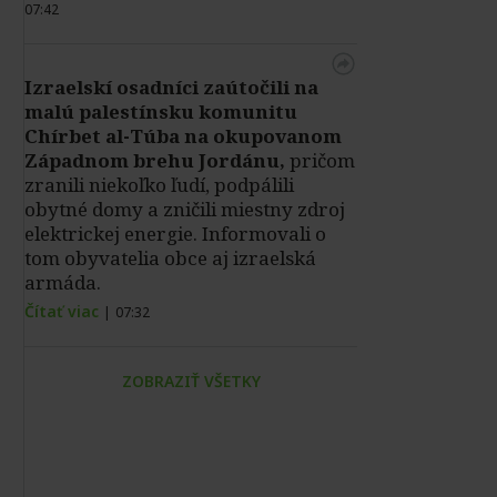
07:42
Izraelskí osadníci zaútočili na
malú palestínsku komunitu
Chírbet al-Túba na okupovanom
Západnom brehu Jordánu,
pričom
zranili niekoľko ľudí, podpálili
obytné domy a zničili miestny zdroj
elektrickej energie. Informovali o
tom obyvatelia obce aj izraelská
armáda.
Čítať viac
|
07:32
ZOBRAZIŤ VŠETKY