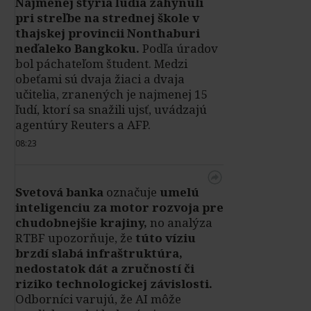
Najmenej štyria ľudia zahynuli
pri streľbe na strednej škole v
thajskej provincii Nonthaburi
neďaleko Bangkoku.
Podľa úradov
bol páchateľom študent. Medzi
obeťami sú dvaja žiaci a dvaja
učitelia, zranených je najmenej 15
ľudí, ktorí sa snažili ujsť, uvádzajú
agentúry Reuters a AFP.
08:23
Svetová banka
označuje
umelú
inteligenciu za motor rozvoja pre
chudobnejšie krajiny,
no analýza
RTBF upozorňuje, že
túto víziu
brzdí slabá infraštruktúra,
nedostatok dát a zručností či
riziko technologickej závislosti.
Odborníci varujú, že AI môže