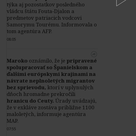
týka aj pozostatkov posledného
vládcu štátu Fouta‑Djalon a
predmetov patriacich vodcovi
Samorymu Tourému. Informovala o
tom agentúra AFP.
08:05
Maroko
oznámilo, že je
pripravené
spolupracovať so Španielskom a
ďalšími európskymi krajinami na
návrate neplnoletých migrantov
bez sprievodu,
ktorí v uplynulých
dňoch hromadne prekročili
hranicu do Ceuty.
Úrady uvádzajú,
že v exkláve zostáva približne 1100
maloletých, informuje agentúra
MAP.
07:55