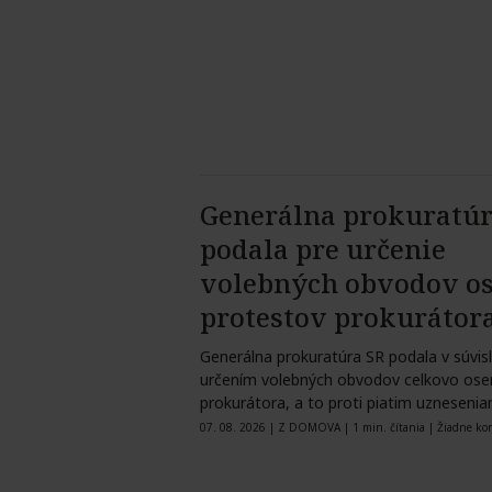
Generálna prokuratú
podala pre určenie
volebných obvodov o
protestov prokurátor
Generálna prokuratúra SR podala v súvisl
určením volebných obvodov celkovo os
prokurátora, a to proti piatim uzneseni
mestských…
07. 08. 2026
|
Z DOMOVA
|
1 min. čítania
|
Žiadne ko