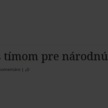
s tímom pre národnú
 komentáre
|