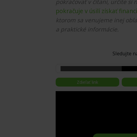
pokračovať v čítaní, určite si 
pokračuje v úsilí získať finan
ktorom sa venujeme inej obla
a praktické informácie.
Sledujte
Zdieľať link