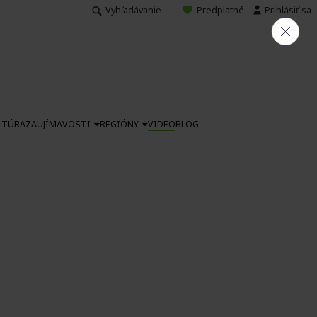
Vyhľadávanie
Predplatné
Prihlásiť sa
LTÚRA
ZAUJÍMAVOSTI
REGIÓNY
VIDEO
BLOG