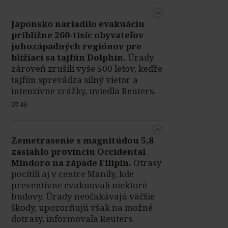
Japonsko nariadilo evakuáciu
približne 260‑tisíc obyvateľov
juhozápadných regiónov pre
blížiaci sa tajfún Dolphin.
Úrady
zároveň zrušili vyše 500 letov, keďže
tajfún sprevádza silný vietor a
intenzívne zrážky, uviedla Reuters.
07:46
Zemetrasenie s magnitúdou 5,8
zasiahlo provinciu Occidental
Mindoro na západe Filipín.
Otrasy
pocítili aj v centre Manily, kde
preventívne evakuovali niektoré
budovy. Úrady neočakávajú väčšie
škody, upozorňujú však na možné
dotrasy, informovala Reuters.