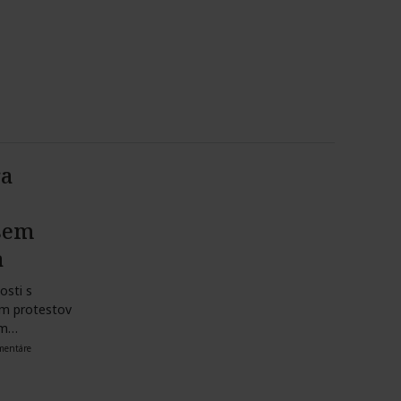
ra
sem
a
osti s
em protestov
am
mentáre