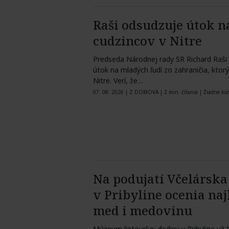
Raši odsudzuje útok n
cudzincov v Nitre
Predseda Národnej rady SR Richard Raši
útok na mladých ľudí zo zahraničia, ktorý
Nitre. Verí, že…
07. 08. 2026
|
Z DOMOVA
|
2 min. čítania
|
Žiadne ko
Na podujatí Včelárska
v Pribyline ocenia naj
med i medovinu
Múzeum liptovskej dediny v Pribyline už 