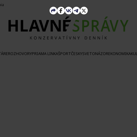
nia
TÁRE
ROZHOVORY
PRIAMA LINKA
ŠPORT
ČESKY
SVETONÁZOR
EKONOMIKA
KU