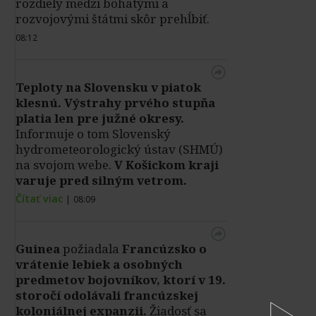
rozdiely medzi bohatými a
rozvojovými štátmi skôr prehĺbiť.
08:12
Teploty na Slovensku v piatok
klesnú.
Výstrahy prvého stupňa
platia len pre južné okresy.
Informuje o tom Slovenský
hydrometeorologický ústav (SHMÚ)
na svojom webe.
V Košickom kraji
varuje pred silným vetrom.
Čítať viac
|
08:09
Guinea
požiadala
Francúzsko o
vrátenie lebiek a osobných
predmetov bojovníkov, ktorí v 19.
storočí odolávali francúzskej
koloniálnej expanzii.
Žiadosť sa