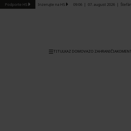
Podporte HS
Inzerujte na HS
09:06
|
07. august 2026
|
Štefá
TITULKA
Z DOMOVA
ZO ZAHRANIČIA
KOMEN