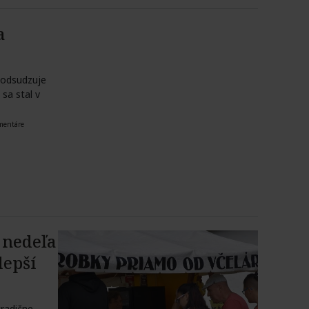
a
 odsudzuje
 sa stal v
mentáre
 nedeľa
lepší
tradične