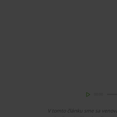
00:00
V tomto článku sme sa venova