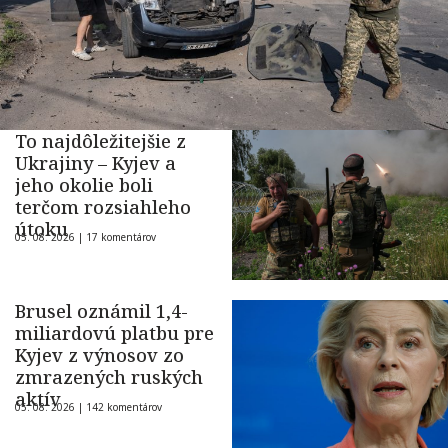
To najdôležitejšie z
Ukrajiny – Kyjev a
jeho okolie boli
terčom rozsiahleho
útoku
05. 08. 2026 |
17 komentárov
Brusel oznámil 1,4-
miliardovú platbu pre
Kyjev z výnosov zo
zmrazených ruských
aktív
05. 08. 2026 |
142 komentárov