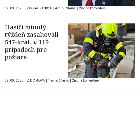
17. 09. 2025
|
ZO ZAHRANIČIA
|
4 min. čítania
|
Žiadne komentáre
Hasiči minulý
týždeň zasahovali
547-krát, v 119
prípadoch pre
požiare
08. 09. 2025
|
Z DOMOVA
|
1 min. čítania
|
Žiadne komentáre