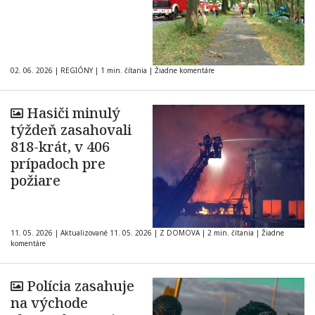
02. 06. 2026
|
REGIÓNY
|
1 min. čítania
|
Žiadne komentáre
Hasiči minulý
týždeň zasahovali
818-krát, v 406
prípadoch pre
požiare
11. 05. 2026
|
Aktualizované 11. 05. 2026
|
Z DOMOVA
|
2 min. čítania
|
Žiadne
komentáre
Polícia zasahuje
na východe