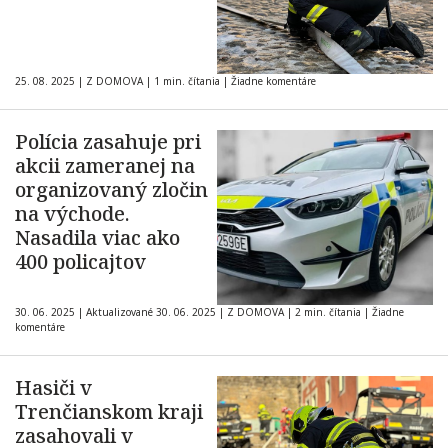
25. 08. 2025
|
Z DOMOVA
|
1 min. čítania
|
Žiadne komentáre
Polícia zasahuje pri
akcii zameranej na
organizovaný zločin
na východe.
Nasadila viac ako
400 policajtov
30. 06. 2025
|
Aktualizované 30. 06. 2025
|
Z DOMOVA
|
2 min. čítania
|
Žiadne
komentáre
Hasiči v
Trenčianskom kraji
zasahovali v