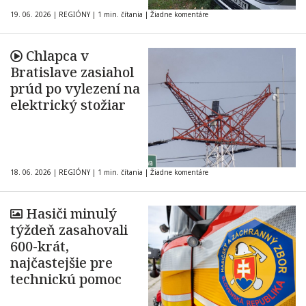
19. 06. 2026
|
REGIÓNY
|
1 min. čítania
|
Žiadne komentáre
Chlapca v
Bratislave zasiahol
prúd po vylezení na
elektrický stožiar
18. 06. 2026
|
REGIÓNY
|
1 min. čítania
|
Žiadne komentáre
Hasiči minulý
týždeň zasahovali
600-krát,
najčastejšie pre
technickú pomoc