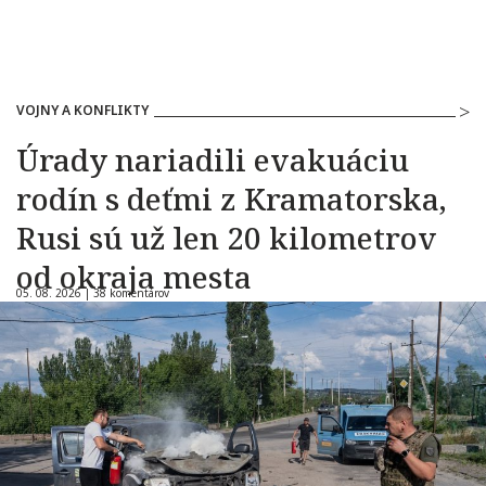
VOJNY A KONFLIKTY
Úrady nariadili evakuáciu
rodín s deťmi z Kramatorska,
Rusi sú už len 20 kilometrov
od okraja mesta
05. 08. 2026 |
38 komentárov