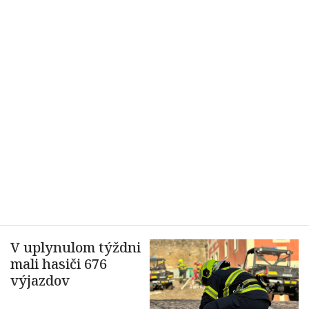
V uplynulom týždni
mali hasiči 676
výjazdov