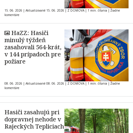
15. 06. 2026
|
Aktualizované 15. 06. 2026
|
Z DOMOVA
|
1 min. čítania
|
Žiadne
komentáre
HaZZ: Hasiči
minulý týždeň
zasahovali 564-krát,
v 144 prípadoch pre
požiare
08. 06. 2026
|
Aktualizované 08. 06. 2026
|
Z DOMOVA
|
1 min. čítania
|
Žiadne
komentáre
Hasiči zasahujú pri
dopravnej nehode v
Rajeckých Tepliciach