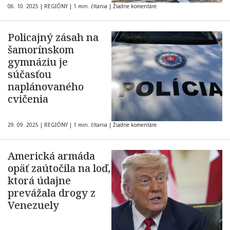
06. 10. 2025
|
REGIÓNY
|
1 min. čítania
|
Žiadne komentáre
Policajný zásah na
šamorínskom
gymnáziu je
súčasťou
naplánovaného
cvičenia
29. 09. 2025
|
REGIÓNY
|
1 min. čítania
|
Žiadne komentáre
Americká armáda
opäť zaútočila na loď,
ktorá údajne
prevážala drogy z
Venezuely