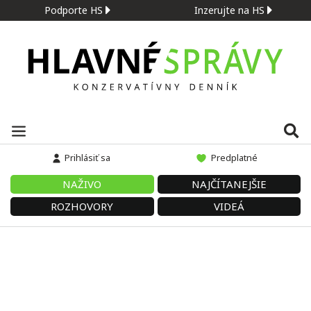
Podporte HS
Inzerujte na HS
Prihlásiť sa
Predplatné
NAŽIVO
NAJČÍTANEJŠIE
ROZHOVORY
VIDEÁ