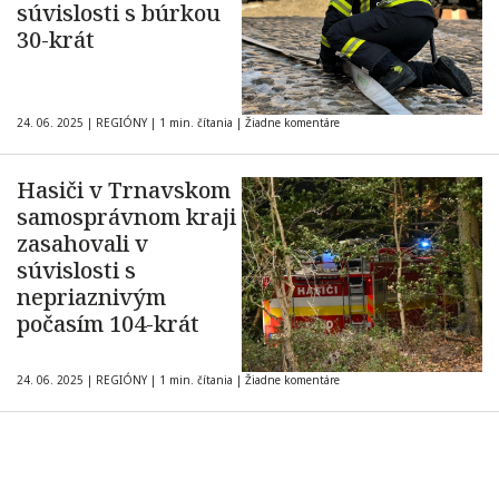
súvislosti s búrkou
30-krát
24. 06. 2025
|
REGIÓNY
|
1 min. čítania
|
Žiadne komentáre
Hasiči v Trnavskom
samosprávnom kraji
zasahovali v
súvislosti s
nepriaznivým
počasím 104-krát
24. 06. 2025
|
REGIÓNY
|
1 min. čítania
|
Žiadne komentáre