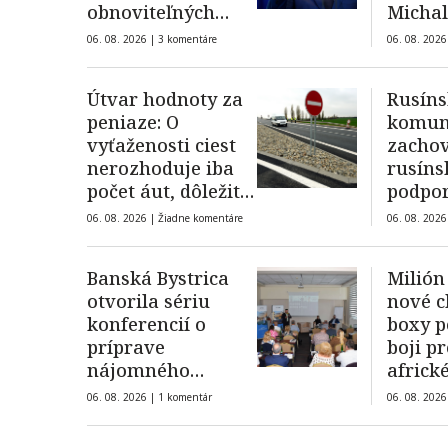
obnoviteľných
Michal
zdrojov
úplatk
06. 08. 2026 |
3 komentáre
06. 08. 2026
Útvar hodnoty za
Rusín
peniaze: O
komuni
vyťaženosti ciest
zacho
nerozhoduje iba
rusíns
počet áut, dôležité
podpor
je aj ich zloženie
primát
06. 08. 2026 |
Žiadne komentáre
06. 08. 2026
odborn
Banská Bystrica
Milión
otvorila sériu
nové c
konferencií o
boxy 
príprave
boji pr
nájomného
afric
bývania
ošípan
06. 08. 2026 |
1 komentár
06. 08. 2026