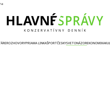
ína
TÁRE
ROZHOVORY
PRIAMA LINKA
ŠPORT
ČESKY
SVETONÁZOR
EKONOMIKA
KU