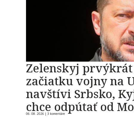
Zelenskyj prvýkrát
začiatku vojny na 
navštívi Srbsko, Ky
chce odpútať od M
06. 08. 2026 |
3 komentáre