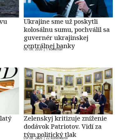
evu
Ukrajine sme už poskytli
kolosálnu sumu, pochválil sa
guvernér ukrajinskej
centrálnej banky
06. 08. 2026 |
1 komentár
latý
Zelenskyj kritizuje zníženie
dodávok Patriotov. Vidí za
tým politický tlak
05. 08. 2026 |
22 komentárov