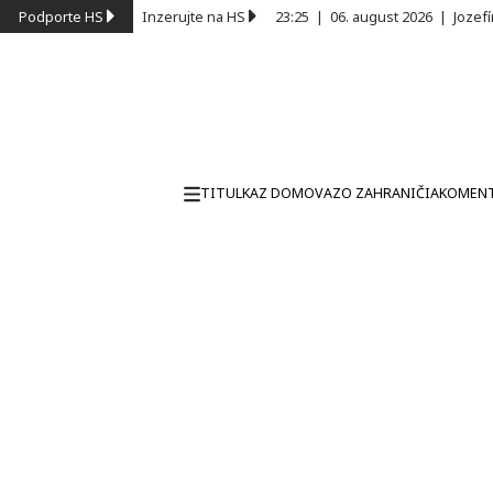
Podporte HS
Inzerujte na HS
23:25
|
06. august 2026
|
Jozef
TITULKA
Z DOMOVA
ZO ZAHRANIČIA
KOMEN