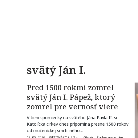
svätý Ján I.
Pred 1500 rokmi zomrel
svätý Ján I. Pápež, ktorý
zomrel pre vernosť viere
V tieni spomienky na svätého Jána Pavla II. si
Katolícka cirkev dnes pripomína presne 1500 rokov
od mučeníckej smrti iného…
18. 05. 2026
|
SVETONÁZOR
|
3 min. čítania
|
Žiadne komentáre