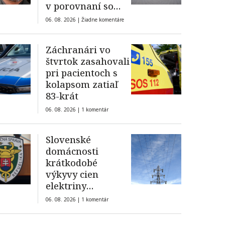
v porovnaní so
súkromnými
06. 08. 2026 |
Žiadne komentáre
Záchranári vo
štvrtok zasahovali
pri pacientoch s
kolapsom zatiaľ
83-krát
06. 08. 2026 |
1 komentár
Slovenské
domácnosti
krátkodobé
výkyvy cien
elektriny
spôsobené teplom
06. 08. 2026 |
1 komentár
a suchom
nepocítia