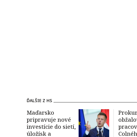
ĎALŠIE Z HS
Maďarsko
Proku
pripravuje nové
obžalo
investície do sietí,
praco
úložísk a
Colné