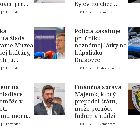
ovce pre
Kyjev ho chce
y
odpútať od
 |
1 komentár
06. 08. 2026 |
3 komentáre
Moskvy
ska
Polícia zasahuje
ta žiada
pri úniku
vanie Múzea
neznámej látky na
kej kultúry,
kúpalisku
ili ju
Diakovce
ori aj
 |
1 komentár
06. 08. 2026 |
Žiadne komentáre
é inštitúcie
 eur na
Finančná správa:
hladiace
Majetok, ktorý
pomôže v
prepadol štátu,
oti
môže pomôcť
kému moru
ľuďom v núdzi
ých
 |
1 komentár
06. 08. 2026 |
3 komentáre