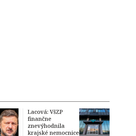
Lacová: VšZP
finančne
znevýhodnila
krajské nemocnice