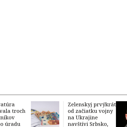
ratúra
Zelenskyj prvýkrát
vala troch
od začiatku vojny
vníkov
na Ukrajine
ho úradu
navštívi Srbsko,