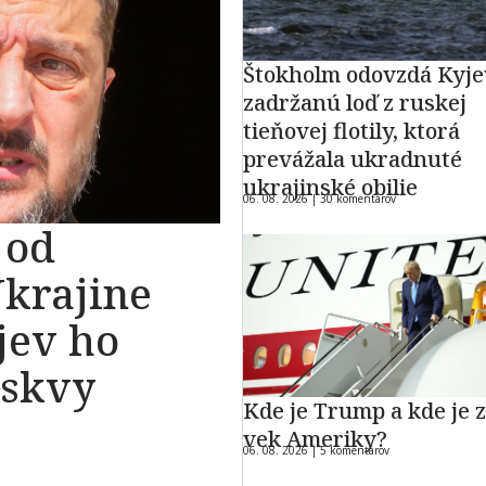
Štokholm odovzdá Kyj
zadržanú loď z ruskej
tieňovej flotily, ktorá
prevážala ukradnuté
ukrajinské obilie
06. 08. 2026 |
30 komentárov
 od
Ukrajine
jev ho
oskvy
Kde je Trump a kde je z
vek Ameriky?
06. 08. 2026 |
5 komentárov