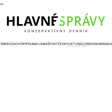
nia
TÁRE
ROZHOVORY
PRIAMA LINKA
ŠPORT
ČESKY
SVETONÁZOR
EKONOMIKA
KU