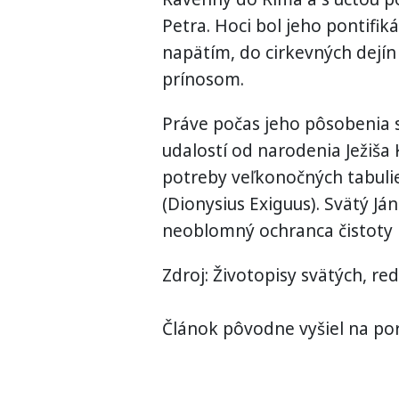
Petra. Hoci bol jeho pontifi
napätím, do cirkevných dejín
prínosom.
Práve počas jeho pôsobenia s
udalostí od narodenia Ježiša
potreby veľkonočných tabuli
(Dionysius Exiguus). Svätý Ján
neoblomný ochranca čistoty 
Zdroj: Životopisy svätých, r
Článok pôvodne vyšiel na por