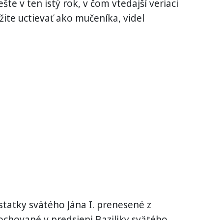
te v ten istý rok, v čom vtedajší veriaci
žite uctievať ako mučeníka, videl
statky svätého Jána I. prenesené z
chované v predsieni Baziliky svätého