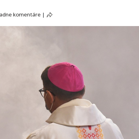
iadne komentáre
|