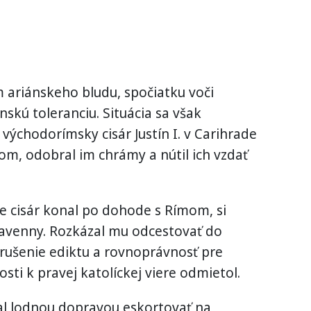
 ariánskeho bludu, spočiatku voči
skú toleranciu. Situácia sa však
východorímsky cisár Justín I. v Carihrade
nom, odobral im chrámy a nútil ich vzdať
že cisár konal po dohode s Rímom, si
Ravenny. Rozkázal mu odcestovať do
zrušenie ediktu a rovnoprávnosť pre
osti k pravej katolíckej viere odmietol.
l lodnou dopravou eskortovať na