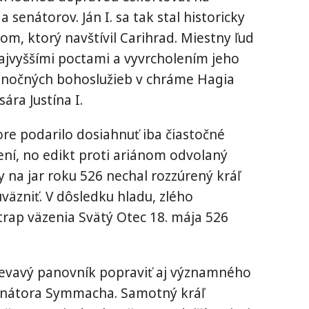
 senátorov. Ján I. sa tak stal historicky
, ktorý navštívil Carihrad. Miestny ľud
s najvyššími poctami a vyvrcholením jeho
onočných bohoslužieb v chráme Hagia
ára Justína I.
re podarilo dosiahnuť iba čiastočné
ní, no edikt proti ariánom odvolaný
 na jar roku 526 nechal rozzúrený kráľ
äzniť. V dôsledku hladu, zlého
rap väzenia Svätý Otec 18. mája 526
evavý panovník popraviť aj významného
senátora Symmacha. Samotný kráľ