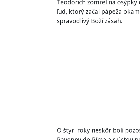
Teodorich zomrel na osýpky eš
ľud, ktorý začal pápeža okam
spravodlivý Boží zásah.
O štyri roky neskôr boli pozo
Ravenny do Ríma a s úctou po