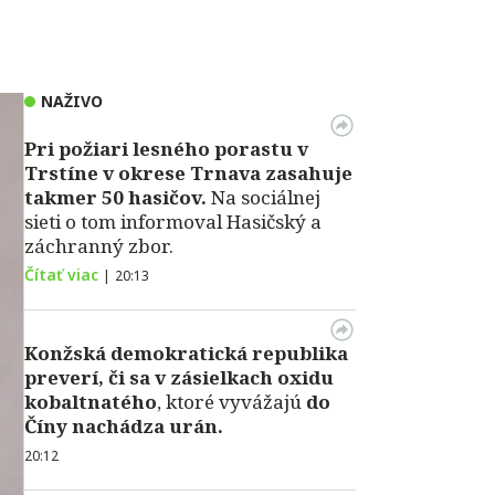
NAŽIVO
Pri požiari lesného porastu v
Trstíne v okrese Trnava zasahuje
takmer 50 hasičov.
Na sociálnej
sieti o tom informoval Hasičský a
záchranný zbor.
Čítať viac
|
20:13
Konžská demokratická republika
preverí, či sa v zásielkach oxidu
kobaltnatého
, ktoré vyvážajú
do
Číny nachádza urán.
20:12