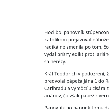
Hoci bol panovník stúpencom
katolíkom prejavoval nábožen
radikálne zmenila po tom, čo 
vydal prísny edikt proti ariá
sa herézy.
Kráľ Teodorich v podozrení, 
predvolal pápeža Jána I. do 
Carihradu a vymôcť u cisára 
ariánov, čo však pápež z vern
Panovník ho napriek tomu da