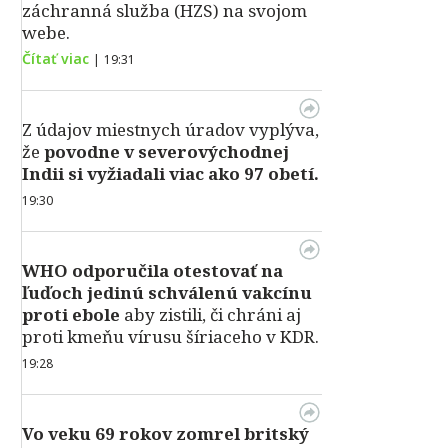
záchranná služba (HZS) na svojom
webe.
Čítať viac
|
19:31
Z údajov miestnych úradov vyplýva,
že
povodne v severovýchodnej
Indii si vyžiadali viac ako 97 obetí.
19:30
WHO odporučila otestovať na
ľuďoch jedinú schválenú vakcínu
proti ebole
aby zistili, či chráni aj
proti kmeňu vírusu šíriaceho v KDR.
19:28
Vo veku 69 rokov zomrel britský