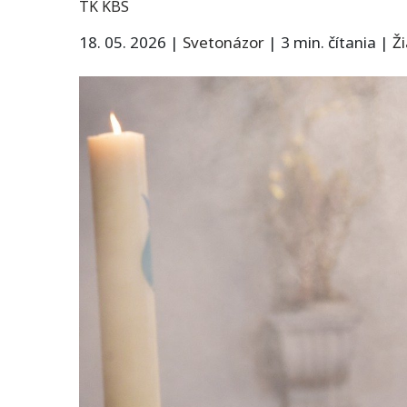
TK KBS
18. 05. 2026
|
Svetonázor
|
3 min. čítania
|
Ž