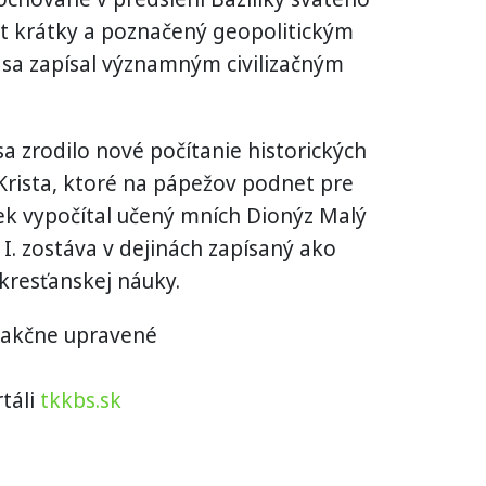
kát krátky a poznačený geopolitickým
 sa zapísal významným civilizačným
a zrodilo nové počítanie historických
 Krista, ktoré na pápežov podnet pre
ek vypočítal učený mních Dionýz Malý
 I. zostáva v dejinách zapísaný ako
kresťanskej náuky.
edakčne upravené
táli
tkkbs.sk