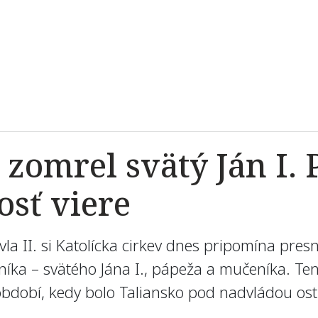
zomrel svätý Ján I. 
osť viere
vla II. si Katolícka cirkev dnes pripomína pre
ka – svätého Jána I., pápeža a mučeníka. Te
 období, kedy bolo Taliansko pod nadvládou os