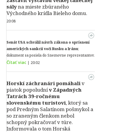
zastaviť výstavbu veľkej tanečnej
sály
na mieste zbúraného
Východného krídla Bieleho domu.
20:08
Senát USA schválil návrh zákona o sprísnení
amerických sankcií voči Rusku a Iránu
;
dokument sa posiela do Snemovne reprezentantov.
Čítať viac
|
20:02
Horskí záchranári pomáhali
v
piatok popoludní
v Západných
Tatrách 39-ročnému
slovenskému turistovi
, ktorý sa
pod Predným Salatínom pošmykol a
so zraneným členkom nebol
schopný pokračovať v túre.
Informovala o tom Horská