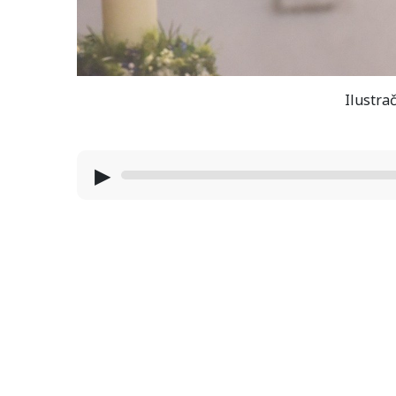
Ilustrač
▶