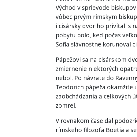
Východ v sprievode biskupov a
vôbec prvým rímskym biskupom
i cisársky dvor ho privítali 
pobytu bolo, keď počas veľk
Sofia slávnostne korunoval cis
Pápežovi sa na cisárskom dvo
zmiernenie niektorých opatre
nebol. Po návrate do Ravenny
Teodorich pápeža okamžite uv
zaobchádzania a celkových út
zomrel.
V rovnakom čase dal podozri
rímskeho filozofa Boetia a 