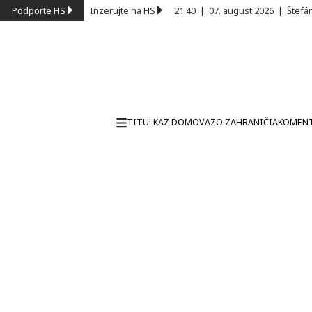
Podporte HS
Inzerujte na HS
21:40
|
07. august 2026
|
Štefá
TITULKA
Z DOMOVA
ZO ZAHRANIČIA
KOMEN