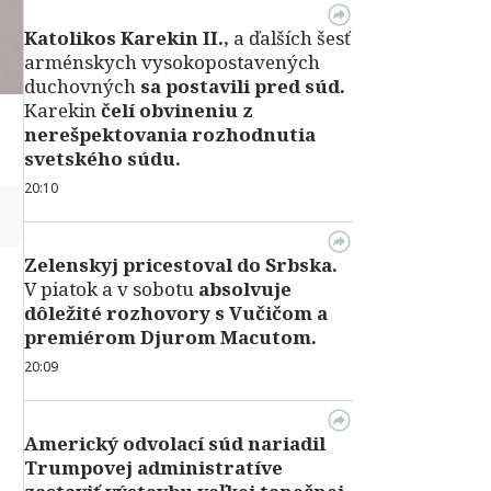
Katolikos Karekin II.,
a ďalších šesť
arménskych vysokopostavených
duchovných
sa postavili pred súd.
Karekin
čelí obvineniu z
nerešpektovania rozhodnutia
svetského súdu.
20:10
↻
Zelenskyj pricestoval do Srbska.
V piatok a v sobotu
absolvuje
dôležité rozhovory s Vučičom a
premiérom Djurom Macutom.
20:09
Americký odvolací súd nariadil
Trumpovej administratíve