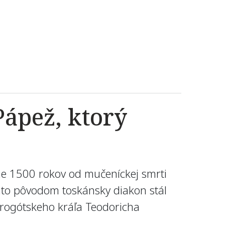
Pápež, ktorý
sne 1500 rokov od mučeníckej smrti
nto pôvodom toskánsky diakon stál
trogótskeho kráľa Teodoricha