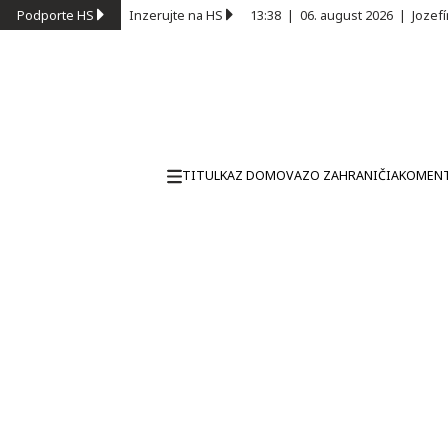
Podporte HS
Inzerujte na HS
13:38
|
06. august 2026
|
Jozef
TITULKA
Z DOMOVA
ZO ZAHRANIČIA
KOMEN