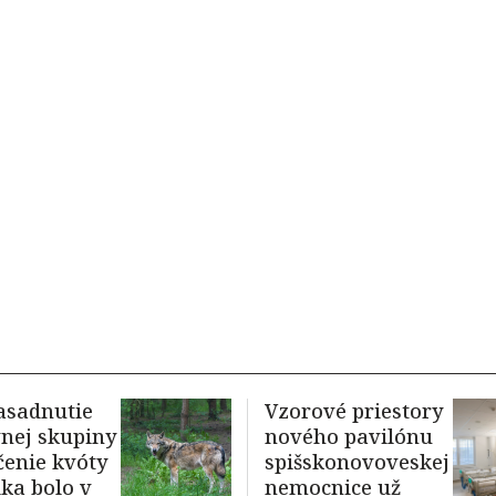
asadnutie
Vzorové priestory
nej skupiny
nového pavilónu
čenie kvóty
spišskonovoveskej
lka bolo v
nemocnice už