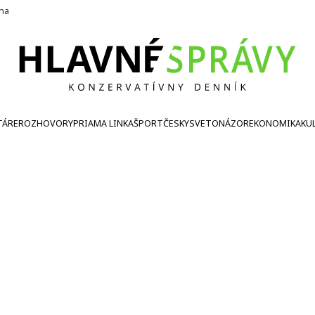
ína
TÁRE
ROZHOVORY
PRIAMA LINKA
ŠPORT
ČESKY
SVETONÁZOR
EKONOMIKA
KU