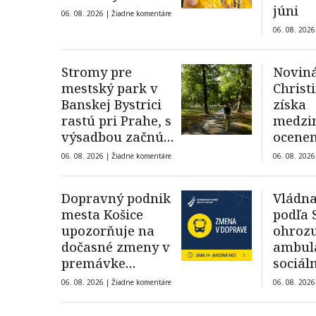
júni
06. 08. 2026 |
Žiadne komentáre
06. 08. 2026
Stromy pre
Novin
mestský park v
Christ
Banskej Bystrici
získa
rastú pri Prahe, s
medzi
výsadbou začnú
ocenen
na jeseň
slobod
06. 08. 2026 |
Žiadne komentáre
06. 08. 2026
Dopravný podnik
Vládn
mesta Košice
podľa 
upozorňuje na
ohrozu
dočasné zmeny v
ambul
premávke
sociál
autobusovej linky
január
06. 08. 2026 |
Žiadne komentáre
06. 08. 2026
14, dôvodom je
kolaps
Race Jahodná 2026