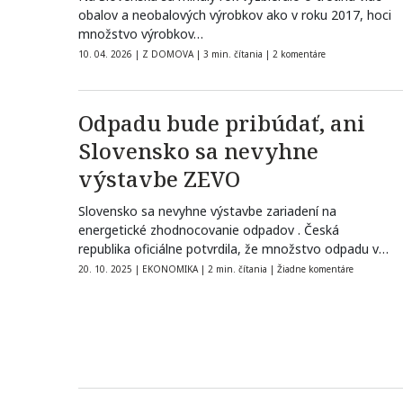
obalov a neobalových výrobkov ako v roku 2017, hoci
množstvo výrobkov…
10. 04. 2026
|
Z DOMOVA
|
3 min. čítania
|
2 komentáre
Odpadu bude pribúdať, ani
Slovensko sa nevyhne
výstavbe ZEVO
Slovensko sa nevyhne výstavbe zariadení na
energetické zhodnocovanie odpadov . Česká
republika oficiálne potvrdila, že množstvo odpadu v
najbližšom desaťročí…
20. 10. 2025
|
EKONOMIKA
|
2 min. čítania
|
Žiadne komentáre