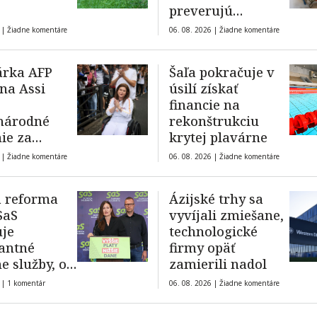
preverujú
zdravotníci
 |
Žiadne komentáre
06. 08. 2026 |
Žiadne komentáre
árka AFP
Šaľa pokračuje v
ina Assi
úsilí získať
financie na
národné
rekonštrukciu
ie za
krytej plavárne
u tlače
 |
Žiadne komentáre
06. 08. 2026 |
Žiadne komentáre
a reforma
Ázijské trhy sa
SaS
vyvíjali zmiešane,
je
technologické
antné
firmy opäť
ne služby, od
zamierili nadol
a hrozí ich
 |
1 komentár
06. 08. 2026 |
Žiadne komentáre