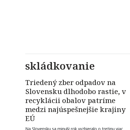
skládkovanie
Triedený zber odpadov na
Slovensku dlhodobo rastie, v
recyklácii obalov patríme
medzi najúspešnejšie krajiny
EÚ
Na Slovensku sa minulý rok vyzbieralo o tretinu viac