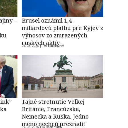
ajiny –
Brusel oznámil 1,4-
miliardovú platbu pre Kyjev z
oku
výnosov zo zmrazených
ruských aktív
05. 08. 2026 |
166 komentárov
link”
Tajné stretnutie Veľkej
ska
Británie, Francúzska,
Nemecka a Ruska. Jedno
meno nechcú prezradiť
05. 08. 2026 |
47 komentárov