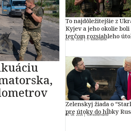
To najdôležitejšie z Ukr
Kyjev a jeho okolie boli
terčom rozsiahleho út
05. 08. 2026 |
17 komentárov
akuáciu
amatorska,
ilometrov
Zelenskyj žiada o “Star
pre útoky do hĺbky Ru
05. 08. 2026 |
104 komentárov