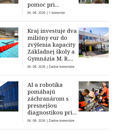
pomoc pri
budovaní
06. 08. 2026 |
1 komentár
databázy Agris
Kraj investuje dva
milióny eur do
zvýšenia kapacity
Základnej školy a
Gymnázia M. R.
Štefánika v
06. 08. 2026 |
Žiadne komentáre
Šamoríne
AI a robotika
pomáhajú
záchranárom s
presnejšou
diagnostikou pri
zásahoch
06. 08. 2026 |
Žiadne komentáre