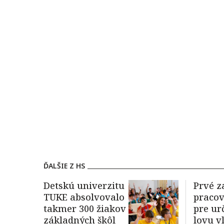
ĎALŠIE Z HS
Detskú univerzitu
Prvé z
TUKE absolvovalo
pracov
takmer 300 žiakov
pre ur
základných škôl
lovu v