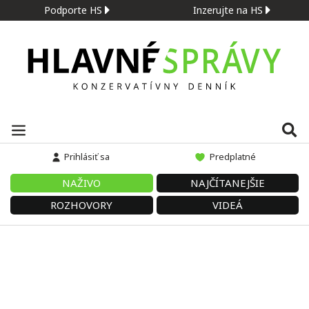
Podporte HS
Inzerujte na HS
Prihlásiť sa
Predplatné
NAŽIVO
NAJČÍTANEJŠIE
ROZHOVORY
VIDEÁ