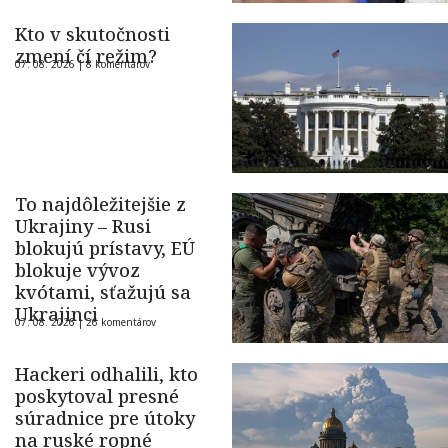
Kto v skutočnosti
zmení čí režim?
07. 08. 2026 |
8 komentárov
To najdôležitejšie z
Ukrajiny – Rusi
blokujú prístavy, EÚ
blokuje vývoz
kvótami, sťažujú sa
Ukrajinci
07. 08. 2026 |
26 komentárov
Hackeri odhalili, kto
poskytoval presné
súradnice pre útoky
na ruské ropné