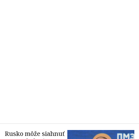
Rusko môže siahnuť