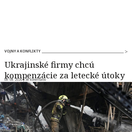
VOJNY A KONFLIKTY
Ukrajinské firmy chcú
kompenzácie za letecké útoky
08. 08. 2026 |
38 komentárov