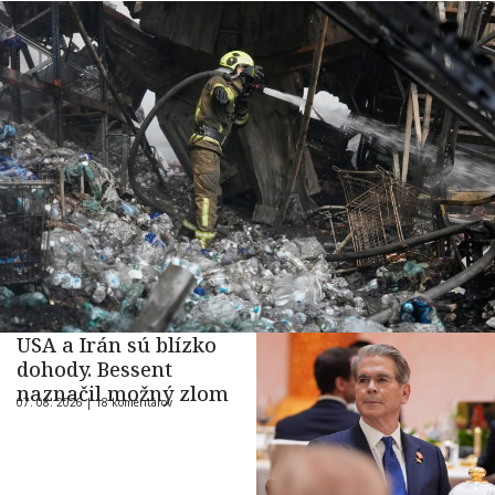
USA a Irán sú blízko
dohody. Bessent
naznačil možný zlom
07. 08. 2026 |
18 komentárov