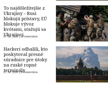
To najdôležitejšie z
Ukrajiny – Rusi
blokujú prístavy, EÚ
blokuje vývoz
kvótami, sťažujú sa
Ukrajinci
07. 08. 2026 |
26 komentárov
Hackeri odhalili, kto
poskytoval presné
súradnice pre útoky
na ruské ropné
terminály
07. 08. 2026 |
67 komentárov