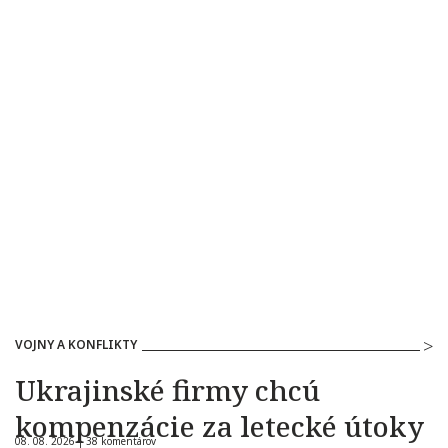
VOJNY A KONFLIKTY
Ukrajinské firmy chcú
kompenzácie za letecké útoky
08. 08. 2026 |
38 komentárov