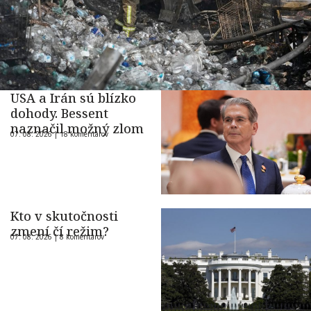
USA a Irán sú blízko
dohody. Bessent
naznačil možný zlom
07. 08. 2026 |
18 komentárov
Kto v skutočnosti
zmení čí režim?
07. 08. 2026 |
8 komentárov