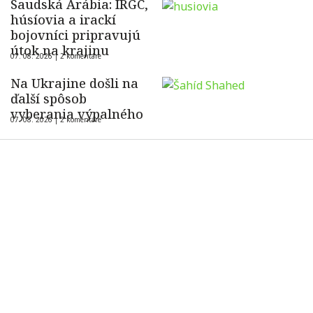
Saudská Arábia: IRGC,
húsíovia a irackí
bojovníci pripravujú
útok na krajinu
07. 08. 2026 |
2 komentáre
Na Ukrajine došli na
ďalší spôsob
vyberania výpalného
07. 08. 2026 |
2 komentáre