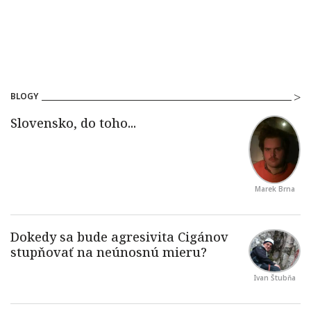
BLOGY
Marek Brna
Ivan Štubňa