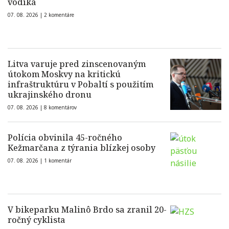
vodíka
07. 08. 2026 |
2 komentáre
Litva varuje pred zinscenovaným
útokom Moskvy na kritickú
infraštruktúru v Pobaltí s použitím
ukrajinského dronu
07. 08. 2026 |
8 komentárov
Polícia obvinila 45-ročného
Kežmarčana z týrania blízkej osoby
07. 08. 2026 |
1 komentár
V bikeparku Malinô Brdo sa zranil 20-
ročný cyklista