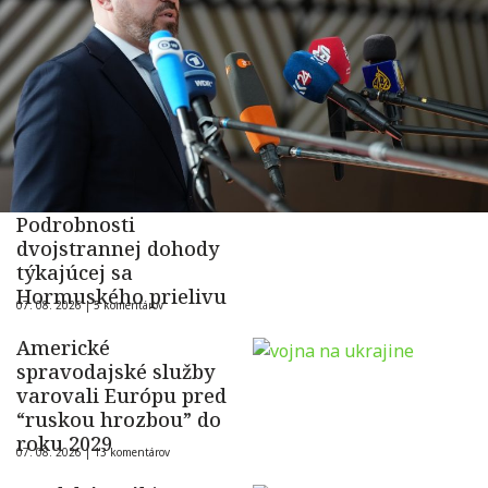
Podrobnosti
dvojstrannej dohody
týkajúcej sa
Hormuského prielivu
07. 08. 2026 |
5 komentárov
Americké
spravodajské služby
varovali Európu pred
“ruskou hrozbou” do
roku 2029
07. 08. 2026 |
13 komentárov