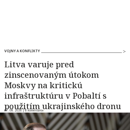
VOJNY A KONFLIKTY
Litva varuje pred
zinscenovaným útokom
Moskvy na kritickú
infraštruktúru v Pobaltí s
použitím ukrajinského dronu
07. 08. 2026 |
8 komentárov