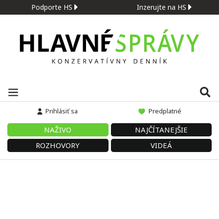
Podporte HS
Inzerujte na HS
Prihlásiť sa
Predplatné
NAŽIVO
NAJČÍTANEJŠIE
ROZHOVORY
VIDEÁ