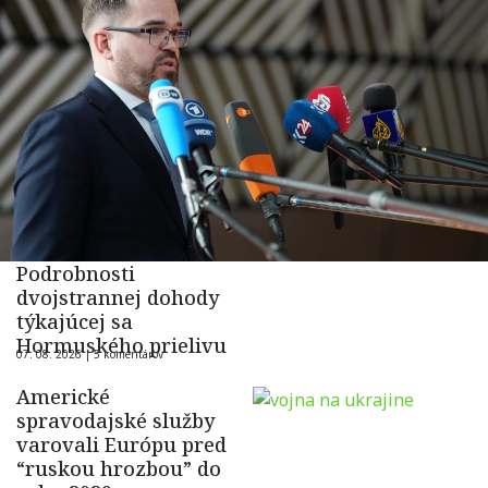
Podrobnosti
dvojstrannej dohody
týkajúcej sa
Hormuského prielivu
07. 08. 2026 |
5 komentárov
Americké
spravodajské služby
varovali Európu pred
“ruskou hrozbou” do