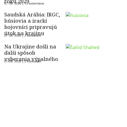
roku 2029
07. 08. 2026 |
13 komentárov
Saudská Arábia: IRGC,
húsíovia a irackí
bojovníci pripravujú
útok na krajinu
07. 08. 2026 |
2 komentáre
Na Ukrajine došli na
ďalší spôsob
vyberania výpalného
07. 08. 2026 |
2 komentáre