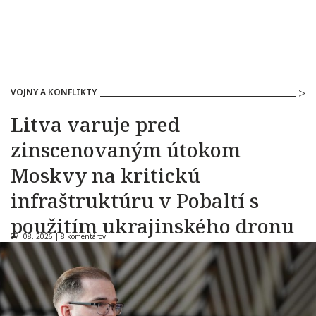
VOJNY A KONFLIKTY
Litva varuje pred
zinscenovaným útokom
Moskvy na kritickú
infraštruktúru v Pobaltí s
použitím ukrajinského dronu
07. 08. 2026 |
8 komentárov