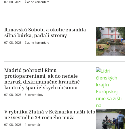
07. 08. 2026 |
Žiadne komentáre
Rimavskú Sobotu a okolie zasiahla
silná búrka, padali stromy
07. 08. 2026 |
Žiadne komentáre
Madrid pohrozil Rímu
protiopatreniami, ak do nedele
nezruší diskriminačné hraničné
kontroly španielskych občanov
07. 08. 2026 |
5 komentárov
V rybníku Zlatná v Kežmarku našli telo
nezvestného 39-ročného muža
07. 08. 2026 |
1 komentár