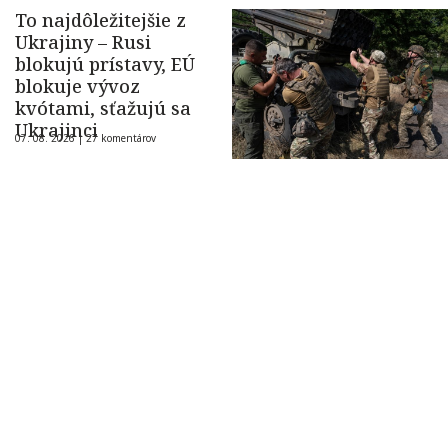
To najdôležitejšie z
Ukrajiny – Rusi
blokujú prístavy, EÚ
blokuje vývoz
kvótami, sťažujú sa
Ukrajinci
07. 08. 2026 |
27 komentárov