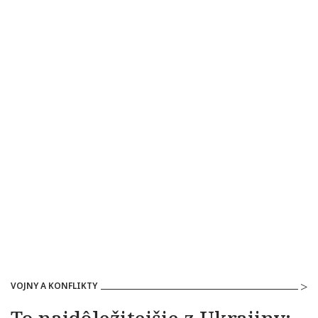
VOJNY A KONFLIKTY
To najdôležitejšie z Ukrajiny: