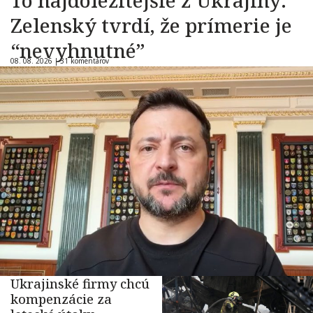
Zelenský tvrdí, že prímerie je
“nevyhnutné”
08. 08. 2026 |
31 komentárov
Ukrajinské firmy chcú
kompenzácie za