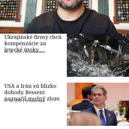
Ukrajinské firmy chcú
kompenzácie za
letecké útoky
08. 08. 2026 |
50 komentárov
USA a Irán sú blízko
dohody. Bessent
naznačil možný zlom
07. 08. 2026 |
18 komentárov