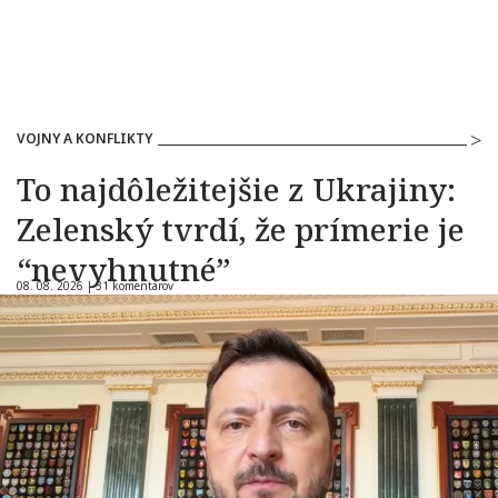
VOJNY A KONFLIKTY
To najdôležitejšie z Ukrajiny:
Zelenský tvrdí, že prímerie je
“nevyhnutné”
08. 08. 2026 |
31 komentárov