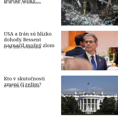
letecké útoky
08. 08. 2026 |
50 komentárov
USA a Irán sú blízko
dohody. Bessent
naznačil možný zlom
07. 08. 2026 |
18 komentárov
Kto v skutočnosti
zmení čí režim?
07. 08. 2026 |
8 komentárov