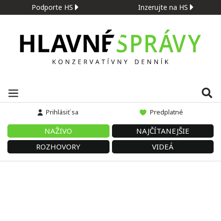
Podporte HS
Inzerujte na HS
Prihlásiť sa
Predplatné
NAŽIVO
NAJČÍTANEJŠIE
ROZHOVORY
VIDEÁ