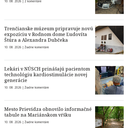
10. 08. 2026 |
2 komentáre
Trenčianske múzeum pripravuje novú
expozíciu v Rodnom dome Ľudovíta
Štúra a Alexandra Dubčeka
10. 08. 2026 |
Žiadne komentáre
Lekári v NÚSCH prinášajú pacientom
technológiu kardiostimulácie novej
generácie
10. 08. 2026 |
Žiadne komentáre
Mesto Prievidza obnovilo informačné
tabule na Mariánskom vŕšku
10. 08. 2026 |
Žiadne komentáre