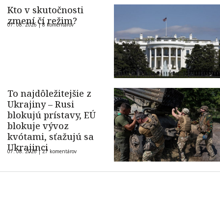
Kto v skutočnosti
zmení čí režim?
07. 08. 2026 |
8 komentárov
To najdôležitejšie z
Ukrajiny – Rusi
blokujú prístavy, EÚ
blokuje vývoz
kvótami, sťažujú sa
Ukrajinci
07. 08. 2026 |
27 komentárov