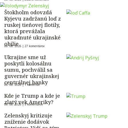
Štokholm odovzdá
Kyjevu zadržanú loď z
ruskej tieňovej flotily,
ktorá prevážala
ukradnuté ukrajinské
obilie
06. 08. 2026 |
27 komentárov
Ukrajine sme už
poskytli kolosálnu
sumu, pochválil sa
guvernér ukrajinskej
centrálnej banky
06. 08. 2026 |
1 komentár
Kde je Trump a kde je
zlatý vek Ameriky?
06. 08. 2026 |
5 komentárov
Zelenskyj kritizuje
zníženie dodávok
Patriotov. Vidí za tým