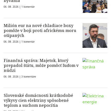
bývania
06. 08. 2026 |
1 komentár
Milión eur na nové chladiace boxy
pomôže v boji proti africkému moru
ošípaných
06. 08. 2026 |
1 komentár
Finančná správa: Majetok, ktorý
prepadol štátu, môže pomôcť ľuďom v
núdzi
06. 08. 2026 |
3 komentáre
Slovenské domácnosti krátkodobé
výkyvy cien elektriny spôsobené
teplom a suchom nepocítia