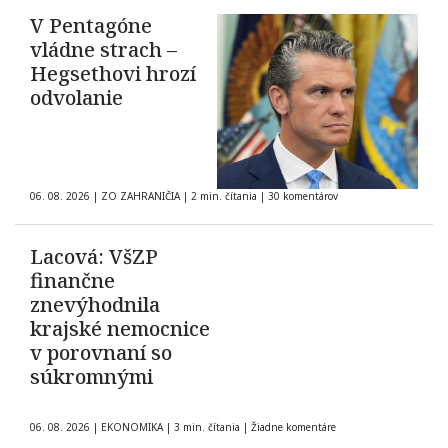
V Pentagóne
vládne strach –
Hegsethovi hrozí
odvolanie
06. 08. 2026
|
ZO ZAHRANIČIA
|
2 min. čítania
|
30 komentárov
Lacová: VšZP
finančne
znevýhodnila
krajské nemocnice
v porovnaní so
súkromnými
06. 08. 2026
|
EKONOMIKA
|
3 min. čítania
|
Žiadne komentáre