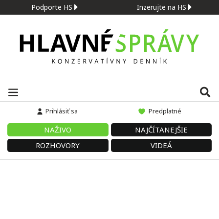
Podporte HS
Inzerujte na HS
Prihlásiť sa
Predplatné
NAŽIVO
NAJČÍTANEJŠIE
ROZHOVORY
VIDEÁ