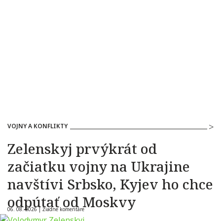
VOJNY A KONFLIKTY
Zelenskyj prvýkrát od
začiatku vojny na Ukrajine
navštívi Srbsko, Kyjev ho chce
odpútať od Moskvy
06. 08. 2026 |
Žiadne komentáre