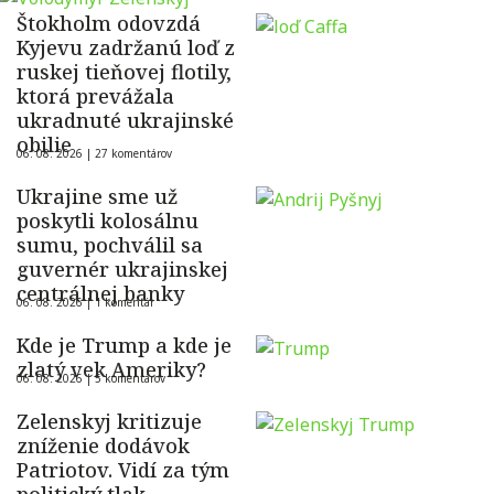
Štokholm odovzdá
Kyjevu zadržanú loď z
ruskej tieňovej flotily,
ktorá prevážala
ukradnuté ukrajinské
obilie
06. 08. 2026 |
27 komentárov
Ukrajine sme už
poskytli kolosálnu
sumu, pochválil sa
guvernér ukrajinskej
centrálnej banky
06. 08. 2026 |
1 komentár
Kde je Trump a kde je
zlatý vek Ameriky?
06. 08. 2026 |
5 komentárov
Zelenskyj kritizuje
zníženie dodávok
Patriotov. Vidí za tým
politický tlak