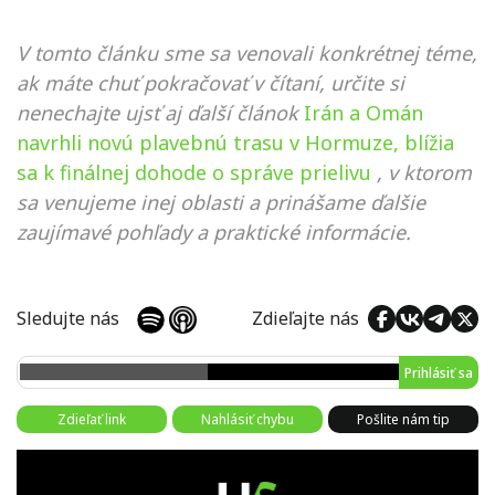
V tomto článku sme sa venovali konkrétnej téme,
ak máte chuť pokračovať v čítaní, určite si
nenechajte ujsť aj ďalší článok
Irán a Omán
navrhli novú plavebnú trasu v Hormuze, blížia
sa k finálnej dohode o správe prielivu
, v ktorom
sa venujeme inej oblasti a prinášame ďalšie
zaujímavé pohľady a praktické informácie.
Sledujte nás
Zdieľajte nás
Prihlásiť sa
Zdieľať link
Nahlásiť chybu
Pošlite nám tip