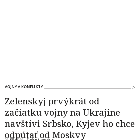
VOJNY A KONFLIKTY
Zelenskyj prvýkrát od
začiatku vojny na Ukrajine
navštívi Srbsko, Kyjev ho chce
odpútať od Moskvy
06. 08. 2026 |
Žiadne komentáre