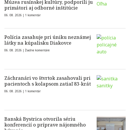
Múzea rusínskej kultúry, podporili ju
primátori aj odborné inštitúcie
06. 08. 2026 |
1 komentár
Polícia zasahuje pri úniku neznámej
látky na kúpalisku Diakovce
06. 08. 2026 |
Žiadne komentáre
Záchranári vo štvrtok zasahovali pri
pacientoch s kolapsom zatiaľ 83-krát
06. 08. 2026 |
1 komentár
Banská Bystrica otvorila sériu
konferencií o príprave nájomného