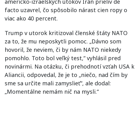
americko-izraelských útokov Irán prieliv de
facto uzavrel, čo spôsobilo nárast cien ropy o
viac ako 40 percent.
Trump v utorok kritizoval členské štáty NATO
za to, že mu neposkytli pomoc. „Dávno som
hovoril, že neviem, či by nám NATO niekedy
pomohlo. Toto bol veľký test,“ vyhlásil pred
novinármi. Na otázku, či prehodnotí vzťah USA k
Aliancii, odpovedal, že je to „niečo, nad čím by
sme sa určite mali zamyslieť“, ale dodal:
„Momentálne nemám nič na mysli.“