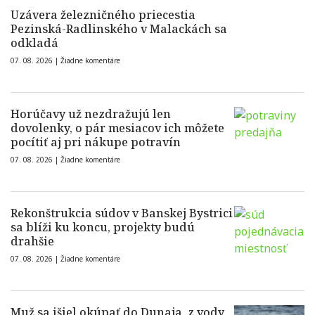
Uzávera železničného priecestia
Pezinská-Radlinského v Malackách sa
odkladá
07. 08. 2026 |
Žiadne komentáre
Horúčavy už nezdražujú len
dovolenky, o pár mesiacov ich môžete
pocítiť aj pri nákupe potravín
07. 08. 2026 |
Žiadne komentáre
Rekonštrukcia súdov v Banskej Bystrici
sa blíži ku koncu, projekty budú
drahšie
07. 08. 2026 |
Žiadne komentáre
Muž sa išiel okúpať do Dunaja, z vody