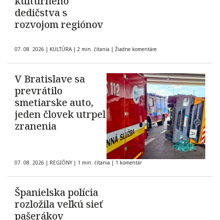
kultúrneho
dedičstva s
rozvojom regiónov
07. 08. 2026
|
KULTÚRA
|
2 min. čítania
|
Žiadne komentáre
V Bratislave sa
prevrátilo
smetiarske auto,
jeden človek utrpel
zranenia
07. 08. 2026
|
REGIÓNY
|
1 min. čítania
|
1 komentár
Španielska polícia
rozložila veľkú sieť
pašerákov