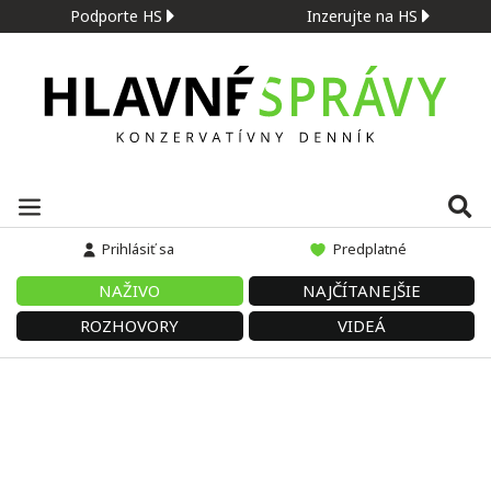
Podporte HS
Inzerujte na HS
Prihlásiť sa
Predplatné
NAŽIVO
NAJČÍTANEJŠIE
ROZHOVORY
VIDEÁ