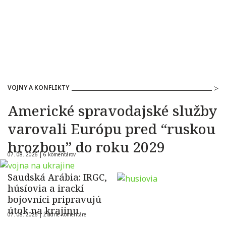
VOJNY A KONFLIKTY
Americké spravodajské služby
varovali Európu pred “ruskou
hrozbou” do roku 2029
07. 08. 2026 |
6 komentárov
Saudská Arábia: IRGC,
húsíovia a irackí
bojovníci pripravujú
útok na krajinu
07. 08. 2026 |
Žiadne komentáre