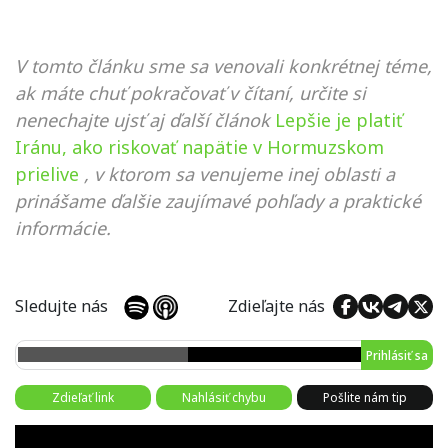
V tomto článku sme sa venovali konkrétnej téme,
ak máte chuť pokračovať v čítaní, určite si
nenechajte ujsť aj ďalší článok
Lepšie je platiť
Iránu, ako riskovať napätie v Hormuzskom
prielive
, v ktorom sa venujeme inej oblasti a
prinášame ďalšie zaujímavé pohľady a praktické
informácie.
Sledujte nás
Zdieľajte nás
Prihlásiť sa
Zdieľať link
Nahlásiť chybu
Pošlite nám tip