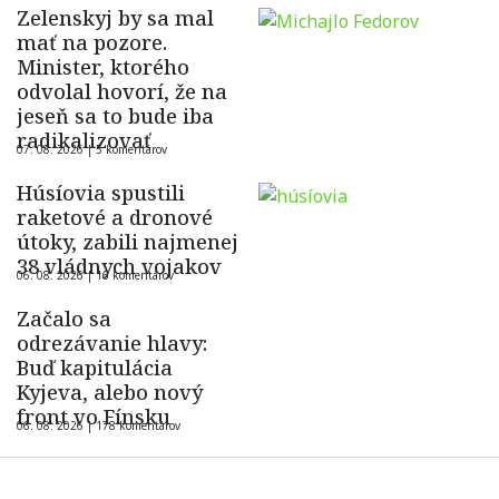
Zelenskyj by sa mal
mať na pozore.
Minister, ktorého
odvolal hovorí, že na
jeseň sa to bude iba
radikalizovať
07. 08. 2026 |
5 komentárov
Húsíovia spustili
raketové a dronové
útoky, zabili najmenej
38 vládnych vojakov
06. 08. 2026 |
16 komentárov
Začalo sa
odrezávanie hlavy:
Buď kapitulácia
Kyjeva, alebo nový
front vo Fínsku
06. 08. 2026 |
178 komentárov