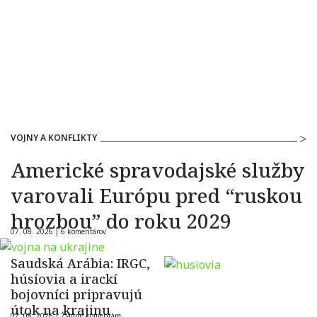
VOJNY A KONFLIKTY
Americké spravodajské služby
varovali Európu pred “ruskou
hrozbou” do roku 2029
07. 08. 2026 |
6 komentárov
Saudská Arábia: IRGC,
húsíovia a irackí
bojovníci pripravujú
útok na krajinu
07. 08. 2026 |
Žiadne komentáre