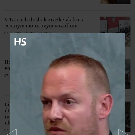
V Tatrách došlo k zrážke vlaku s
cestným motorovým vozidlom
07. 08. 2026 |
Žiadne komentáre
Holandsko podporí výrobu zeleného
vodíka
07. 08. 2026 |
2 komentáre
Litva varuje pred zinscenovaným
útokom Moskvy na kritickú
infraštruktúru v Pobaltí s použitím
ukrajinského dronu
07. 08. 2026 |
9 komentárov