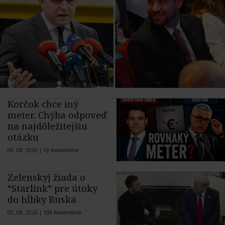
Korčok chce iný
meter. Chýba odpoveď
na najdôležitejšiu
otázku
06. 08. 2026 |
19 komentárov
Zelenskyj žiada o
“Starlink” pre útoky
do hĺbky Ruska
05. 08. 2026 |
109 komentárov