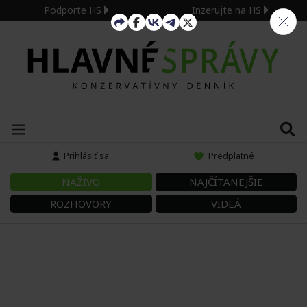
Podporte HS
Inzerujte na HS
Prihlásiť sa
Predplatné
NAŽIVO
NAJČÍTANEJŠIE
ROZHOVORY
VIDEÁ