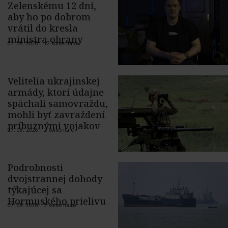
Zelenskému 12 dní,
aby ho po dobrom
vrátil do kresla
ministra obrany
07. 08. 2026 |
12 komentárov
Velitelia ukrajinskej
armády, ktorí údajne
spáchali samovraždu,
mohli byť zavraždení
príbuznými vojakov
07. 08. 2026 |
2 komentáre
Podrobnosti
dvojstrannej dohody
týkajúcej sa
Hormuského prielivu
07. 08. 2026 |
5 komentárov