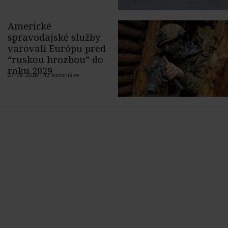
Americké
spravodajské služby
varovali Európu pred
“ruskou hrozbou” do
roku 2029
07. 08. 2026 |
13 komentárov