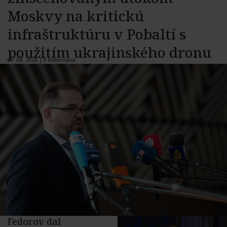
Moskvy na kritickú
infraštruktúru v Pobaltí s
použitím ukrajinského dronu
07. 08. 2026 |
9 komentárov
Fedorov dal