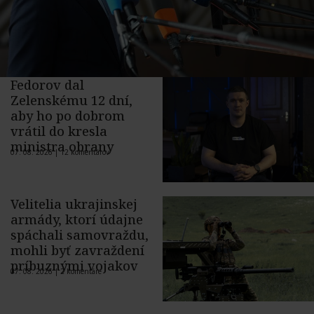
Fedorov dal
Zelenskému 12 dní,
aby ho po dobrom
vrátil do kresla
ministra obrany
07. 08. 2026 |
12 komentárov
Velitelia ukrajinskej
armády, ktorí údajne
spáchali samovraždu,
mohli byť zavraždení
príbuznými vojakov
07. 08. 2026 |
2 komentáre