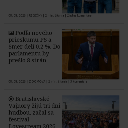
08. 08. 2026
|
REGIÓNY
|
2 min. čítania
|
Žiadne komentáre
Podľa nového
prieskumu PS a
Smer delí 0,2 %. Do
parlamentu by
prešlo 8 strán
08. 08. 2026
|
Z DOMOVA
|
2 min. čítania
|
3 komentáre
Bratislavské
Vajnory žijú tri dni
hudbou, začal sa
festival
Lovestream 2026