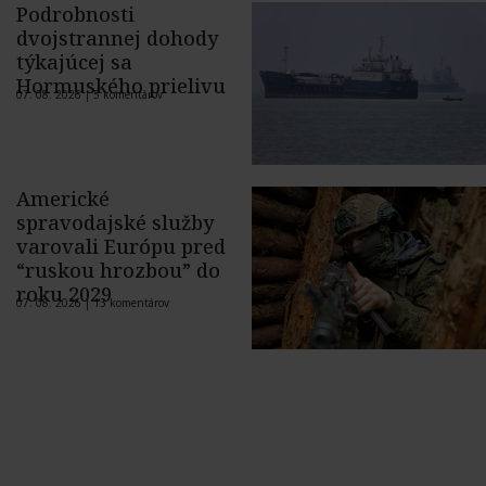
Podrobnosti
dvojstrannej dohody
týkajúcej sa
Hormuského prielivu
07. 08. 2026 |
5 komentárov
Americké
spravodajské služby
varovali Európu pred
“ruskou hrozbou” do
roku 2029
07. 08. 2026 |
13 komentárov