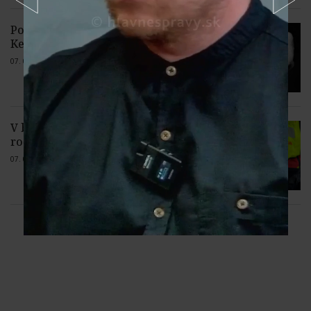
Polícia obvinila 45-ročného
Kežmarčana z týrania blízkej osoby
07. 08. 2026 |
1 komentár
V bikeparku Malinô Brdo sa zranil 20-
ročný cyklista
07. 08. 2026 |
Žiadne komentáre