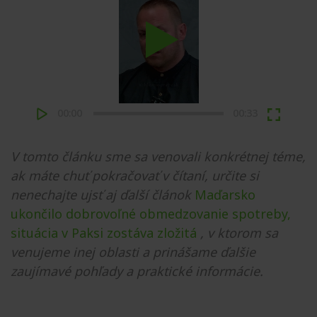
Play
00:00
00:33
V tomto článku sme sa venovali konkrétnej téme,
ak máte chuť pokračovať v čítaní, určite si
nenechajte ujsť aj ďalší článok
Maďarsko
ukončilo dobrovoľné obmedzovanie spotreby,
situácia v Paksi zostáva zložitá
, v ktorom sa
venujeme inej oblasti a prinášame ďalšie
zaujímavé pohľady a praktické informácie.