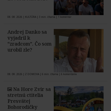
08. 08. 2026
|
KULTÚRA
|
3 min. čítania
|
1 komentár
Andrej Danko sa
vyjadril k
“zradcom”. Čo som
urobil zle?
08. 08. 2026
|
Z DOMOVA
|
6 min. čítania
|
6 komentárov
Na Hore Zvir sa
stretnú ctitelia
Presvätej
Bohorodičky