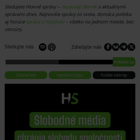
Sledujete Hlavné správy –
nezávislý denník
s aktuálnymi
správami dnes. Najnovšie správy zo sveta, domáca politika
aj horúce
správy z regiónov
– všetko na jednom mieste, bez
cenzúry.
Sledujte nás
Zdieľajte nás
Prihlásiť sa
Zdieľať link
Nahlásiť chybu
Pošlite nám tip