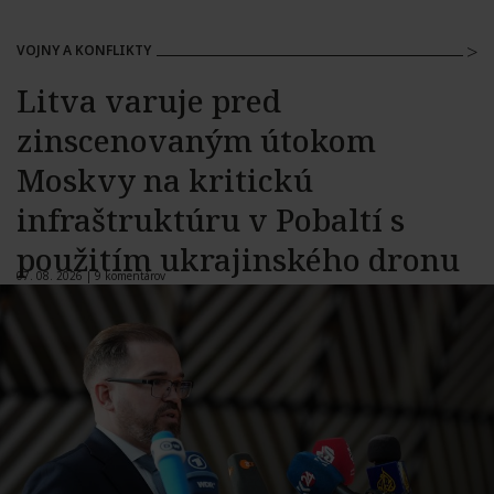
VOJNY A KONFLIKTY
Litva varuje pred
zinscenovaným útokom
Moskvy na kritickú
infraštruktúru v Pobaltí s
použitím ukrajinského dronu
07. 08. 2026 |
9 komentárov