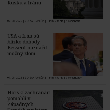
Rusku a Iránu
07. 08. 2026
|
ZO ZAHRANIČIA
|
1 min. čítania
|
4 komentáre
USA a Irán sú
blízko dohody.
Bessent naznačil
možný zlom
07. 08. 2026
|
ZO ZAHRANIČIA
|
1 min. čítania
|
9 komentárov
Horskí záchranári
pomohli v
Západných