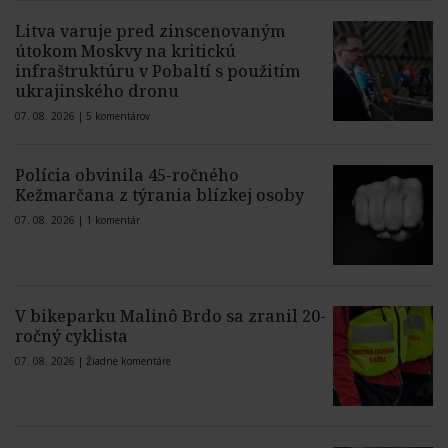
Litva varuje pred zinscenovaným
útokom Moskvy na kritickú
infraštruktúru v Pobaltí s použitím
ukrajinského dronu
07. 08. 2026 |
5 komentárov
Polícia obvinila 45-ročného
Kežmarčana z týrania blízkej osoby
07. 08. 2026 |
1 komentár
V bikeparku Malinô Brdo sa zranil 20-
ročný cyklista
07. 08. 2026 |
Žiadne komentáre