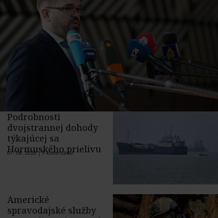
Podrobnosti
dvojstrannej dohody
týkajúcej sa
Hormuského prielivu
07. 08. 2026 |
5 komentárov
Americké
spravodajské služby