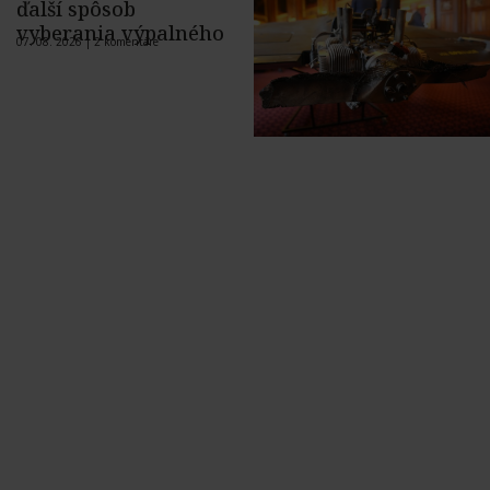
ďalší spôsob
vyberania výpalného
07. 08. 2026 |
2 komentáre