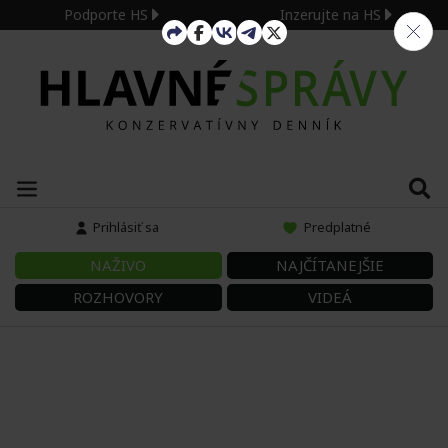
Podporte HS
Inzerujte na HS
Prihlásiť sa
Predplatné
NAŽIVO
NAJČÍTANEJŠIE
ROZHOVORY
VIDEÁ