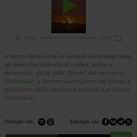
Play
00:00
00:40
V tomto článku sme sa venovali konkrétnej téme,
ak máte chuť pokračovať v čítaní, určite si
nenechajte ujsť aj ďalší článok
Čaká nás cesta
Maďarska?
, v ktorom sa venujeme inej oblasti a
prinášame ďalšie zaujímavé pohľady a praktické
informácie.
Sledujte nás
Zdieľajte nás
Prihlásiť sa