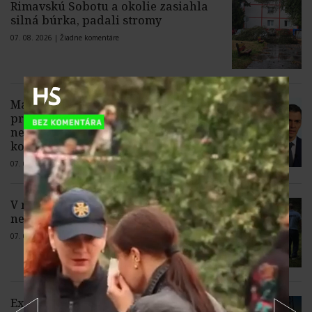
Rimavskú Sobotu a okolie zasiahla
silná búrka, padali stromy
07. 08. 2026 |
Žiadne komentáre
Madrid pohrozil Rímu
protiopatreniami, ak do nedele
nezruší diskriminačné hraničné
kontroly španielskych občanov
07. 08. 2026 |
4 komentáre
V rybníku Zlatná v Kežmarku našli telo
nezvestného 39-ročného muža
07. 08. 2026 |
1 komentár
Export elektriny zo Slovenska do