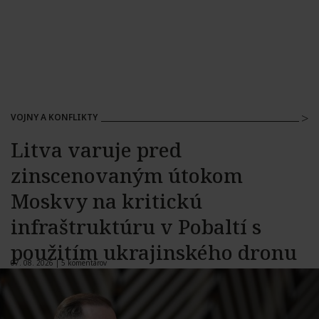
VOJNY A KONFLIKTY
Litva varuje pred
zinscenovaným útokom
Moskvy na kritickú
infraštruktúru v Pobaltí s
použitím ukrajinského dronu
07. 08. 2026 |
5 komentárov