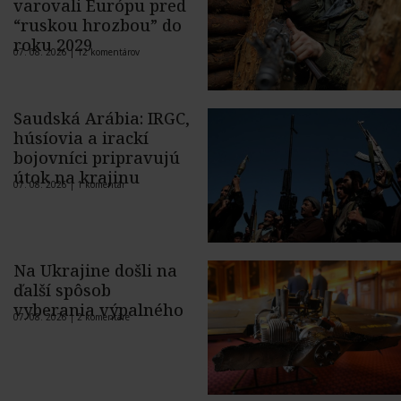
varovali Európu pred
“ruskou hrozbou” do
roku 2029
07. 08. 2026 |
12 komentárov
Saudská Arábia: IRGC,
húsíovia a irackí
bojovníci pripravujú
útok na krajinu
07. 08. 2026 |
1 komentár
Na Ukrajine došli na
ďalší spôsob
vyberania výpalného
07. 08. 2026 |
2 komentáre