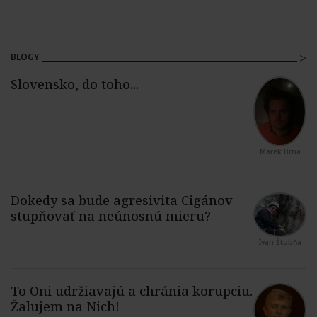
BLOGY
Marek Brna
Ivan Štubňa