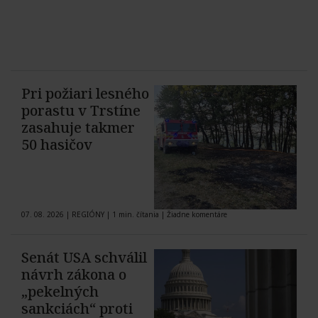
Pri požiari lesného
porastu v Trstíne
zasahuje takmer
50 hasičov
07. 08. 2026
|
REGIÓNY
|
1 min. čítania
|
Žiadne komentáre
Senát USA schválil
návrh zákona o
„pekelných
sankciách“ proti