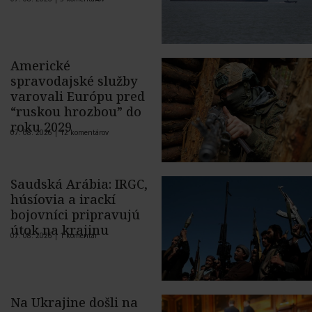
Americké
spravodajské služby
varovali Európu pred
“ruskou hrozbou” do
roku 2029
07. 08. 2026 |
12 komentárov
Saudská Arábia: IRGC,
húsíovia a irackí
bojovníci pripravujú
útok na krajinu
07. 08. 2026 |
1 komentár
Na Ukrajine došli na