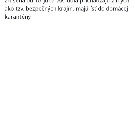
zrušená od 10. júna. Ak ľudia prichádzajú z iných
ako tzv. bezpečných krajín, majú ísť do domácej
karantény.