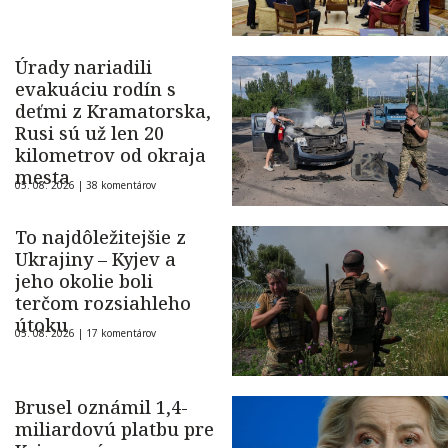
Úrady nariadili
evakuáciu rodín s
deťmi z Kramatorska,
Rusi sú už len 20
kilometrov od okraja
mesta
05. 08. 2026 |
38 komentárov
To najdôležitejšie z
Ukrajiny – Kyjev a
jeho okolie boli
terčom rozsiahleho
útoku
05. 08. 2026 |
17 komentárov
Brusel oznámil 1,4-
miliardovú platbu pre