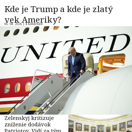
Kde je Trump a kde je zlatý
vek Ameriky?
06. 08. 2026 |
4 komentáre
Zelenskyj kritizuje
zníženie dodávok
Patriotov. Vidí za tým