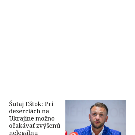
Šutaj Eštok: Pri
dezerciách na
Ukrajine možno
očakávať zvýšenú
nelegálnu