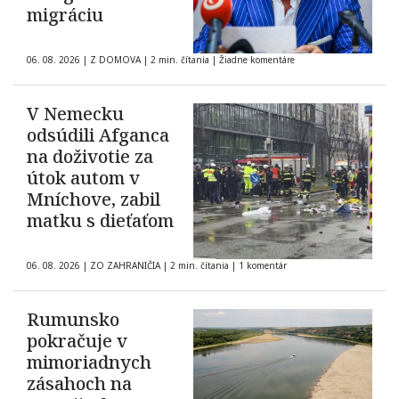
migráciu
06. 08. 2026
|
Z DOMOVA
|
2 min. čítania
|
Žiadne komentáre
V Nemecku
odsúdili Afganca
na doživotie za
útok autom v
Mníchove, zabil
matku s dieťaťom
06. 08. 2026
|
ZO ZAHRANIČIA
|
2 min. čítania
|
1 komentár
Rumunsko
pokračuje v
mimoriadnych
zásahoch na