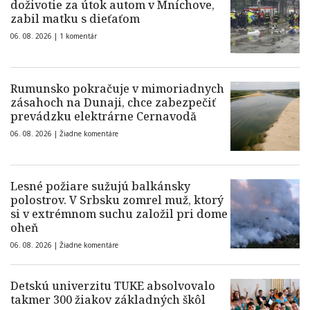
doživotie za útok autom v Mníchove,
zabil matku s dieťaťom
06. 08. 2026 |
1 komentár
Rumunsko pokračuje v mimoriadnych
zásahoch na Dunaji, chce zabezpečiť
prevádzku elektrárne Cernavodă
06. 08. 2026 |
Žiadne komentáre
Lesné požiare sužujú balkánsky
polostrov. V Srbsku zomrel muž, ktorý
si v extrémnom suchu založil pri dome
oheň
06. 08. 2026 |
Žiadne komentáre
Detskú univerzitu TUKE absolvovalo
takmer 300 žiakov základných škôl