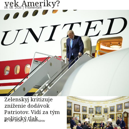
vek Ameriky?
06. 08. 2026 |
4 komentáre
Zelenskyj kritizuje
zníženie dodávok
Patriotov. Vidí za tým
politický tlak
05. 08. 2026 |
21 komentárov