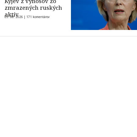
Kyjev z výnosov zo
zmrazených ruských
aktív
05. 08. 2026 |
171 komentárov