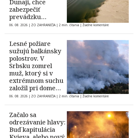
Dunaji, chce
zabezpečiť
prevádzku
elektrárne
06. 08. 2026
|
ZO ZAHRANIČIA
|
2 min. čítania
|
Žiadne komentáre
Cernavodă
Lesné požiare
sužujú balkánsky
polostrov. V
Srbsku zomrel
muž, ktorý si v
extrémnom suchu
založil pri dome
oheň
06. 08. 2026
|
ZO ZAHRANIČIA
|
2 min. čítania
|
Žiadne komentáre
Začalo sa
odrezávanie hlavy:
Buď kapitulácia
Kyjeva, alebo nový