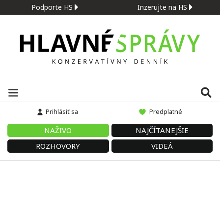
Podporte HS
Inzerujte na HS
Prihlásiť sa
Predplatné
NAŽIVO
NAJČÍTANEJŠIE
ROZHOVORY
VIDEÁ