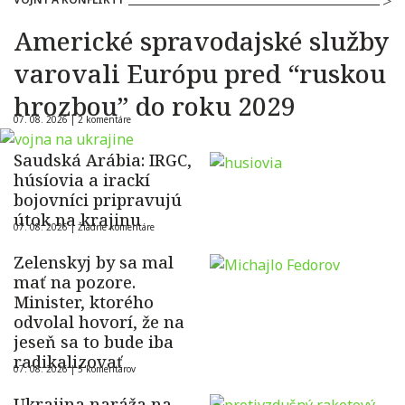
Americké spravodajské služby
varovali Európu pred “ruskou
hrozbou” do roku 2029
07. 08. 2026 |
2 komentáre
Saudská Arábia: IRGC,
húsíovia a irackí
bojovníci pripravujú
útok na krajinu
07. 08. 2026 |
Žiadne komentáre
Zelenskyj by sa mal
mať na pozore.
Minister, ktorého
odvolal hovorí, že na
jeseň sa to bude iba
radikalizovať
07. 08. 2026 |
5 komentárov
Ukrajina naráža na