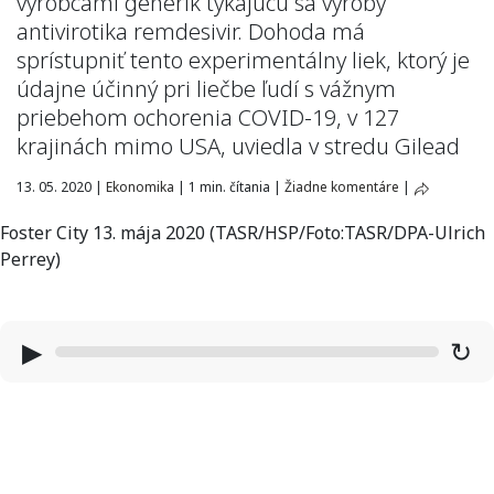
výrobcami generík týkajúcu sa výroby
antivirotika remdesivir. Dohoda má
sprístupniť tento experimentálny liek, ktorý je
údajne účinný pri liečbe ľudí s vážnym
priebehom ochorenia COVID-19, v 127
krajinách mimo USA, uviedla v stredu Gilead
13. 05. 2020
|
Ekonomika
|
1 min. čítania
|
Žiadne komentáre
|
Foster City 13. mája 2020 (TASR/HSP/Foto:TASR/DPA-Ulrich
Perrey)
▶
↻