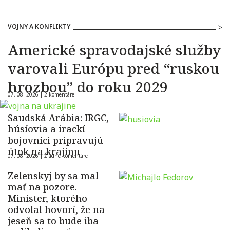
VOJNY A KONFLIKTY
Americké spravodajské služby
varovali Európu pred “ruskou
hrozbou” do roku 2029
07. 08. 2026 |
2 komentáre
Saudská Arábia: IRGC,
húsíovia a irackí
bojovníci pripravujú
útok na krajinu
07. 08. 2026 |
Žiadne komentáre
Zelenskyj by sa mal
mať na pozore.
Minister, ktorého
odvolal hovorí, že na
jeseň sa to bude iba