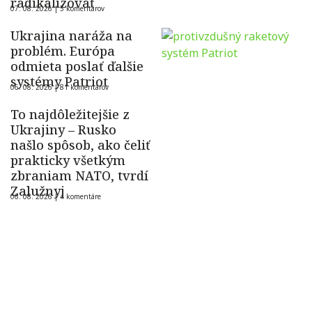
radikalizovať
07. 08. 2026 |
5 komentárov
Ukrajina naráža na
problém. Európa
odmieta poslať ďalšie
systémy Patriot
06. 08. 2026 |
81 komentárov
To najdôležitejšie z
Ukrajiny – Rusko
našlo spôsob, ako čeliť
prakticky všetkým
zbraniam NATO, tvrdí
Zalužnyj
06. 08. 2026 |
4 komentáre