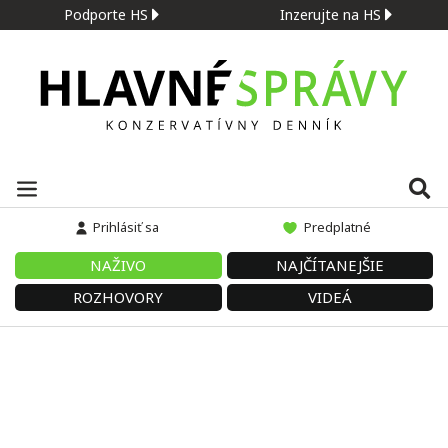
Podporte HS
Inzerujte na HS
Prihlásiť sa
Predplatné
NAŽIVO
NAJČÍTANEJŠIE
ROZHOVORY
VIDEÁ