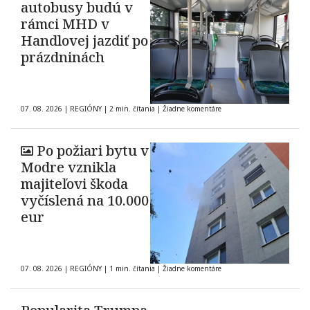
autobusy budú v
rámci MHD v
Handlovej jazdiť po
prázdninách
07. 08. 2026
|
REGIÓNY
|
2 min. čítania
|
Žiadne komentáre
Po požiari bytu v
Modre vznikla
majiteľovi škoda
vyčíslená na 10.000
eur
07. 08. 2026
|
REGIÓNY
|
1 min. čítania
|
Žiadne komentáre