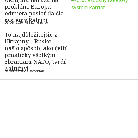
problém. Európa
odmieta poslať ďalšie
systémy Patriot
06. 08. 2026 |
81 komentárov
To najdôležitejšie z
Ukrajiny – Rusko
našlo spôsob, ako čeliť
prakticky všetkým
zbraniam NATO, tvrdí
Zalužnyj
06. 08. 2026 |
4 komentáre