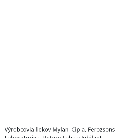
Výrobcovia liekov Mylan, Cipla, Ferozsons
Laboratories, Hetero Labs a Jubilant