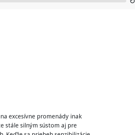
li na excesívne promenády inak
te stále silným sústom aj pre
h. Keďže sa priebeh senzibilizácie