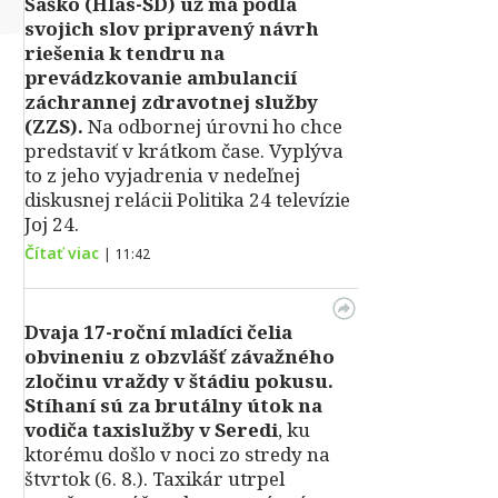
↻
Šaško (Hlas-SD) už má podľa
svojich slov pripravený návrh
riešenia k tendru na
prevádzkovanie ambulancií
záchrannej zdravotnej služby
(ZZS).
Na odbornej úrovni ho chce
predstaviť v krátkom čase. Vyplýva
to z jeho vyjadrenia v nedeľnej
diskusnej relácii Politika 24 televízie
Joj 24.
Čítať viac
|
11:42
Dvaja 17-roční mladíci čelia
obvineniu z obzvlášť závažného
zločinu vraždy v štádiu pokusu.
Stíhaní sú za brutálny útok na
vodiča taxislužby v Seredi
, ku
ktorému došlo v noci zo stredy na
štvrtok (6. 8.). Taxikár utrpel