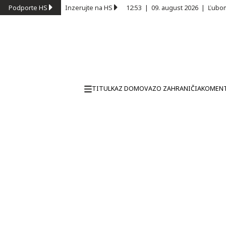
Podporte HS
Inzerujte na HS
12:53
|
09. august 2026
|
Ľubom
TITULKA
Z DOMOVA
ZO ZAHRANIČIA
KOMEN