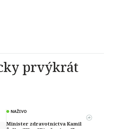
icky prvýkrát
NAŽIVO
Minister zdravotníctva Kamil