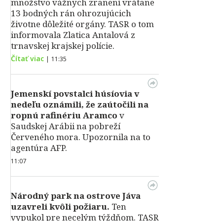
množstvo vážnych zranení vrátane
13 bodných rán ohrozujúcich
životne dôležité orgány. TASR o tom
informovala Zlatica Antalová z
trnavskej krajskej polície.
Čítať viac
|
11:35
Jemenskí povstalci húsíovia v
nedeľu oznámili, že zaútočili na
ropnú rafinériu Aramco
v
Saudskej Arábii na pobreží
Červeného mora. Upozornila na to
agentúra AFP.
11:07
Národný park na ostrove Jáva
uzavreli kvôli požiaru.
Ten
vypukol pre necelým týždňom. TASR