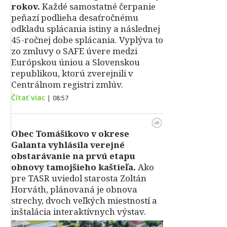
rokov.
Každé samostatné čerpanie
peňazí podlieha desaťročnému
odkladu splácania istiny a následnej
45-ročnej dobe splácania. Vyplýva to
zo zmluvy o SAFE úvere medzi
Európskou úniou a Slovenskou
republikou, ktorú zverejnili v
Centrálnom registri zmlúv.
Čítať viac
|
08:57
Obec Tomášikovo v okrese
Galanta vyhlásila verejné
obstarávanie na prvú etapu
obnovy tamojšieho kaštieľa.
Ako
pre TASR uviedol starosta Zoltán
Horváth, plánovaná je obnova
strechy, dvoch veľkých miestností a
inštalácia interaktívnych výstav.