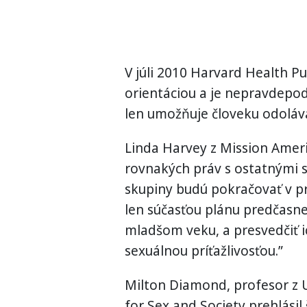
V júli 2010 Harvard Health Pu
orientáciou a je nepravdepod
len umožňuje človeku odoláv
Linda Harvey z Mission Americ
rovnakých práv s ostatnými 
skupiny budú pokračovať v pr
len súčasťou plánu predčasne
mladšom veku, a presvedčiť ic
sexuálnou príťažlivosťou.”
Milton Diamond, profesor z Un
for Sex and Society prehlásil