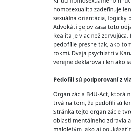
Kritici homosexuálneho hnut
homosexualita zadefinuje len 
sexuálna orientácia, logick
Advokáti gejov zasa toto odjak
Realita je viac než zdrvujúca. 
pedofílie presne tak, ako to
rokmi. Dvaja psychiatri v Ka
verejne deklarovali len ako s
Pedofili sú podporovaní z vi
Organizácia B4U-Act, ktorá ne
trvá na tom, že pedofili sú len
Stránka tejto organizácie tvr
oblasti mentálneho zdravia a 
maloletým, ako aj poukázať n