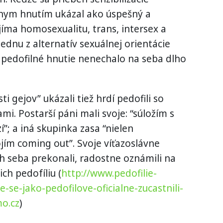
nym hnutím ukázal ako úspešný a
íma homosexualitu, trans, intersex a
jednu z alternatív sexuálnej orientácie
e pedofilné hnutie nenechalo na seba dlho
i gejov” ukázali tiež hrdí pedofili so
mi. Postarší páni mali svoje: “súložím s
í”; a iná skupinka zasa “nielen
ím coming out”. Svoje víťazoslávne
h seba prekonali, radostne oznámili na
ch pedofíliu (
http://www.pedofilie-
e-se-jako-pedofilove-oficialne-zucastnili-
o.cz
)