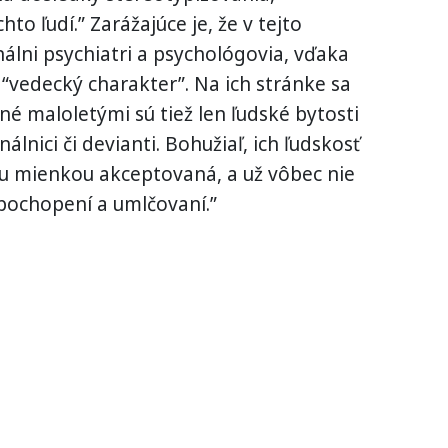
to ľudí.” Zarážajúce je, že v tejto
nálni psychiatri a psychológovia, vďaka
vedecký charakter”. Na ich stránke sa
né maloletými sú tiež len ľudské bytosti
álnici či devianti. Bohužiaľ, ich ľudskosť
nou mienkou akceptovaná, a už vôbec nie
epochopení a umlčovaní.”