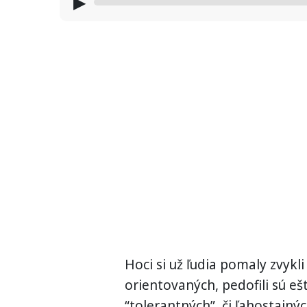
▶
Hoci si už ľudia pomaly zvyk
orientovaných, pedofili sú eš
“tolerantných”, či ľahostajnýc