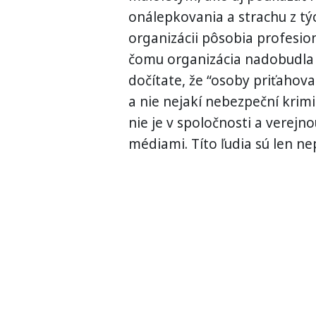
onálepkovania a strachu z tých
organizácii pôsobia profesio
čomu organizácia nadobudla “
dočítate, že “osoby priťahova
a nie nejakí nebezpeční krimin
nie je v spoločnosti a verej
médiami. Títo ľudia sú len n