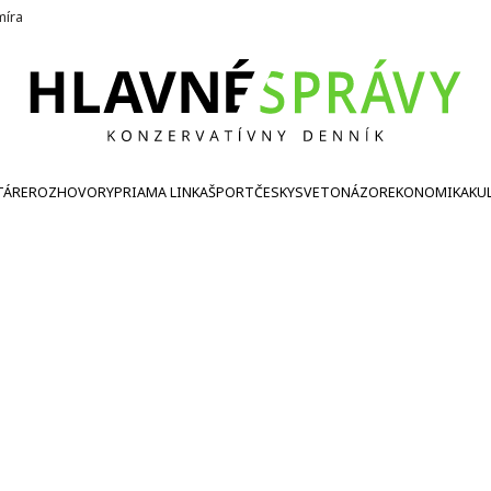
íra
TÁRE
ROZHOVORY
PRIAMA LINKA
ŠPORT
ČESKY
SVETONÁZOR
EKONOMIKA
KU