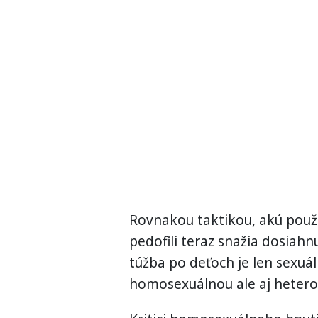
Rovnakou taktikou, akú použív
pedofili teraz snažia dosiah
túžba po deťoch je len sexuá
homosexuálnou ale aj hetero