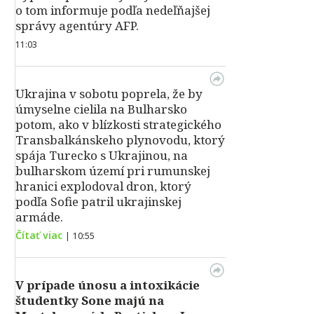
o tom informuje podľa nedeľňajšej
správy agentúry AFP.
11:03
Ukrajina v sobotu poprela, že by
úmyselne cielila na Bulharsko
potom, ako v blízkosti strategického
Transbalkánskeho plynovodu, ktorý
spája Turecko s Ukrajinou, na
bulharskom území pri rumunskej
hranici explodoval dron, ktorý
podľa Sofie patril ukrajinskej
armáde.
Čítať viac
|
10:55
V prípade únosu a intoxikácie
študentky Sone majú na