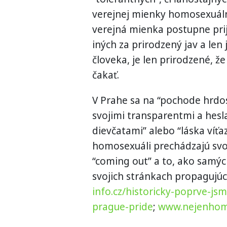
verejnej mienky homosexuál
verejná mienka postupne prij
iných za prirodzený jav a len 
človeka, je len prirodzené, ž
čakať.
V Prahe sa na “pochode hrdost
svojimi transparentmi a hesla
dievčatami” alebo “láska víťaz
homosexuáli prechádzajú svoj
“coming out” a to, ako samýc
svojich stránkach propagujúci
info.cz/historicky-poprve-jsm
prague-pride
;
www.nejenhom