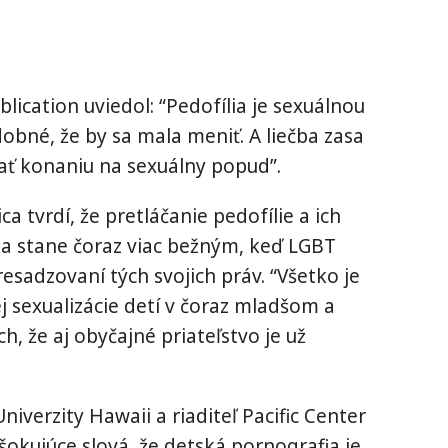
blication uviedol: “Pedofília je sexuálnou
obné, že by sa mala meniť. A liečba zasa
ať konaniu na sexuálny popud”.
a tvrdí, že pretláčanie pedofílie a ich
sa stane čoraz viac bežným, keď LGBT
esadzovaní tých svojich práv. “Všetko je
j sexualizácie detí v čoraz mladšom a
h, že aj obyčajné priateľstvo je už
iverzity Hawaii a riaditeľ Pacific Center
 šokujúce slová, že detská pornografia je