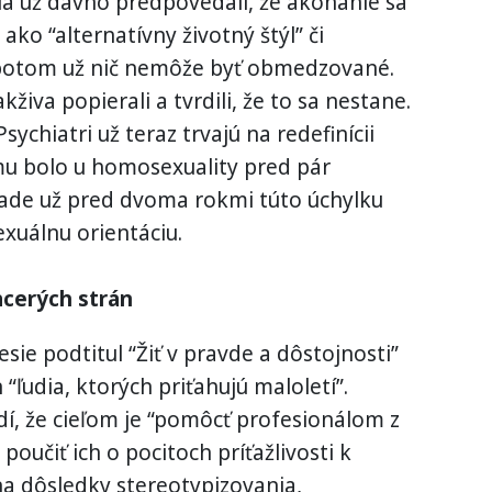
ia už dávno predpovedali, že akonáhle sa
ako “alternatívny životný štýl” či
y potom už nič nemôže byť obmedzované.
živa popierali a tvrdili, že to sa nestane.
Psychiatri už teraz trvajú na redefinícii
mu bolo u homosexuality pred pár
nade už pred dvoma rokmi túto úchylku
exuálnu orientáciu.
acerých strán
sie podtitul “Žiť v pravde a dôstojnosti”
 “ľudia, ktorých priťahujú maloletí”.
dí, že cieľom je “pomôcť profesionálom z
poučiť ich o pocitoch príťažlivosti k
a dôsledky stereotypizovania,