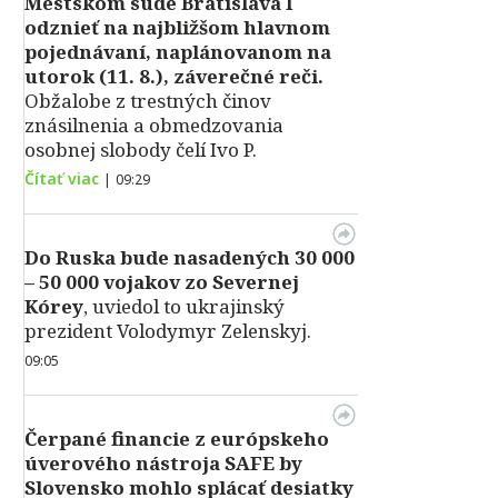
Mestskom súde Bratislava I
odznieť na najbližšom hlavnom
pojednávaní, naplánovanom na
utorok (11. 8.), záverečné reči.
Obžalobe z trestných činov
znásilnenia a obmedzovania
osobnej slobody čelí Ivo P.
Čítať viac
|
09:29
Do Ruska bude nasadených 30 000
– 50 000 vojakov zo Severnej
Kórey
, uviedol to ukrajinský
prezident Volodymyr Zelenskyj.
09:05
Čerpané financie z európskeho
úverového nástroja SAFE by
Slovensko mohlo splácať desiatky