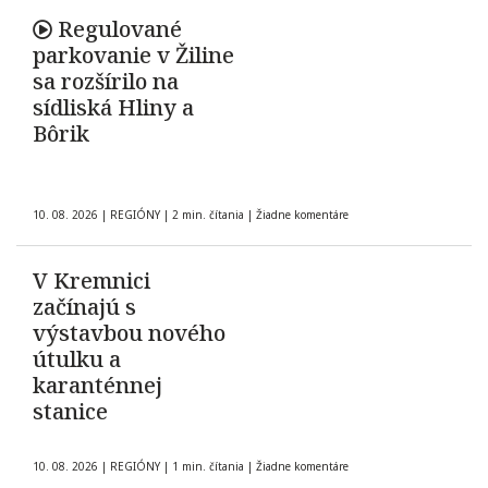
Regulované
parkovanie v Žiline
sa rozšírilo na
sídliská Hliny a
Bôrik
10. 08. 2026
|
REGIÓNY
|
2 min. čítania
|
Žiadne komentáre
V Kremnici
začínajú s
výstavbou nového
útulku a
karanténnej
stanice
10. 08. 2026
|
REGIÓNY
|
1 min. čítania
|
Žiadne komentáre