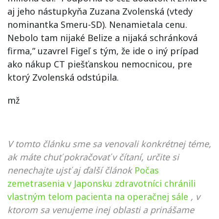
aj jeho nástupkyňa Zuzana Zvolenská (vtedy
nominantka Smeru-SD). Nenamietala cenu.
Nebolo tam nijaké Belize a nijaká schránková
firma,” uzavrel Figeľ s tým, že ide o iný prípad
ako nákup CT piešťanskou nemocnicou, pre
ktorý Zvolenská odstúpila.
mž
V tomto článku sme sa venovali konkrétnej téme,
ak máte chuť pokračovať v čítaní, určite si
nenechajte ujsť aj ďalší článok
Počas
zemetrasenia v Japonsku zdravotníci chránili
vlastným telom pacienta na operačnej sále
, v
ktorom sa venujeme inej oblasti a prinášame