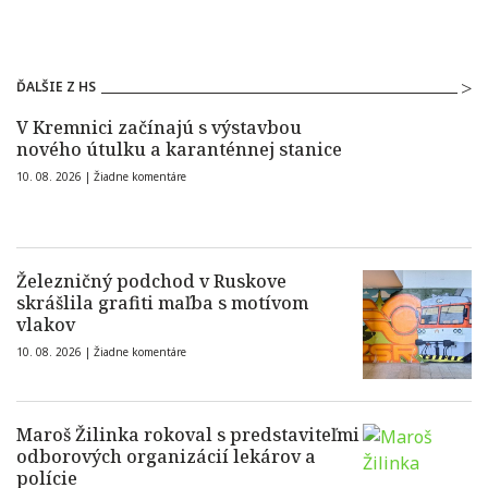
ĎALŠIE Z HS
V Kremnici začínajú s výstavbou
nového útulku a karanténnej stanice
10. 08. 2026 |
Žiadne komentáre
Železničný podchod v Ruskove
skrášlila grafiti maľba s motívom
vlakov
10. 08. 2026 |
Žiadne komentáre
Maroš Žilinka rokoval s predstaviteľmi
odborových organizácií lekárov a
polície