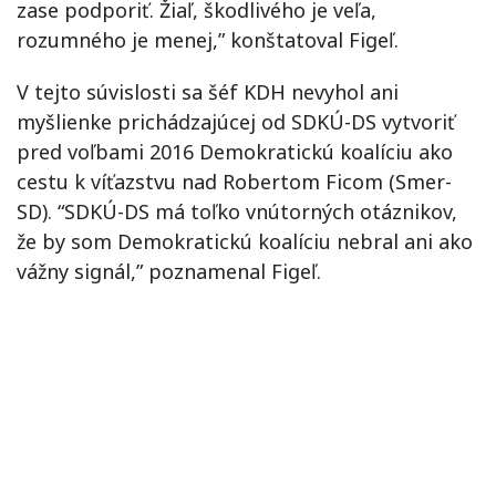
zase podporiť. Žiaľ, škodlivého je veľa,
rozumného je menej,” konštatoval Figeľ.
V tejto súvislosti sa šéf KDH nevyhol ani
myšlienke prichádzajúcej od SDKÚ-DS vytvoriť
pred voľbami 2016 Demokratickú koalíciu ako
cestu k víťazstvu nad Robertom Ficom (Smer-
SD). “SDKÚ-DS má toľko vnútorných otáznikov,
že by som Demokratickú koalíciu nebral ani ako
vážny signál,” poznamenal Figeľ.