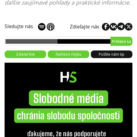
ďalšie zaujímavé pohľady a praktické informácie.
Sledujte nás
Zdieľajte nás
Prihlásiť sa
Zdieľať link
Nahlásiť chybu
Pošlite nám tip