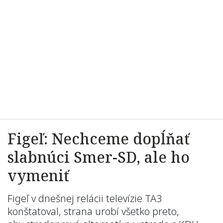
Figeľ: Nechceme dopĺňať
slabnúci Smer-SD, ale ho
vymeniť
Figeľ v dnešnej relácii televízie TA3
konštatoval, strana urobí všetko preto,