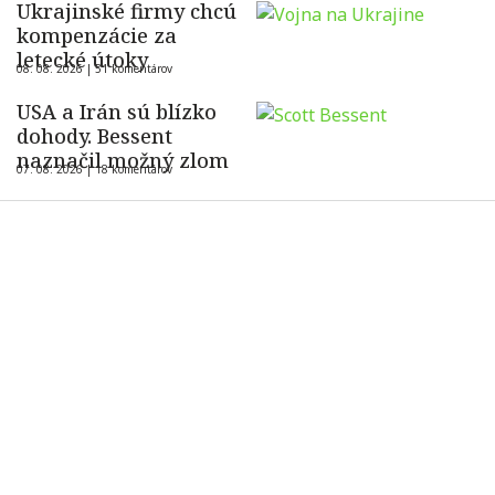
Ukrajinské firmy chcú
kompenzácie za
letecké útoky
08. 08. 2026 |
51 komentárov
USA a Irán sú blízko
dohody. Bessent
naznačil možný zlom
07. 08. 2026 |
18 komentárov