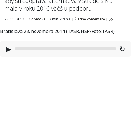
aby stredopravá alternatíva v strede s KDH
mala v roku 2016 väčšiu podporu
23. 11. 2014
|
Z domova
|
3 min. čítania
|
Žiadne komentáre
|
Bratislava 23. novembra 2014 (TASR/HSP/Foto:TASR)
▶
↻