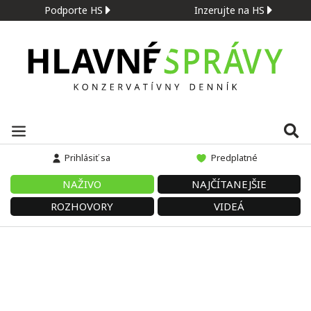
Podporte HS
Inzerujte na HS
Prihlásiť sa
Predplatné
NAŽIVO
NAJČÍTANEJŠIE
ROZHOVORY
VIDEÁ