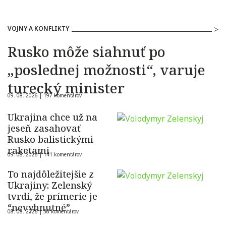
VOJNY A KONFLIKTY
Rusko môže siahnuť po
„poslednej možnosti“, varuje
turecký minister
09. 08. 2026 |
197 komentárov
Ukrajina chce už na
jeseň zasahovať
Rusko balistickými
raketami
09. 08. 2026 |
141 komentárov
To najdôležitejšie z
Ukrajiny: Zelenský
tvrdí, že prímerie je
“nevyhnutné”
08. 08. 2026 |
36 komentárov