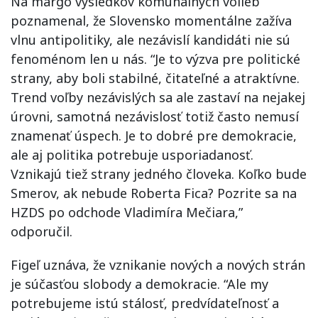
Na margo výsledkov komunálnych volieb
poznamenal, že Slovensko momentálne zažíva
vlnu antipolitiky, ale nezávislí kandidáti nie sú
fenoménom len u nás. “Je to výzva pre politické
strany, aby boli stabilné, čitateľné a atraktívne.
Trend voľby nezávislých sa ale zastaví na nejakej
úrovni, samotná nezávislosť totiž často nemusí
znamenať úspech. Je to dobré pre demokracie,
ale aj politika potrebuje usporiadanosť.
Vznikajú tiež strany jedného človeka. Koľko bude
Smerov, ak nebude Roberta Fica? Pozrite sa na
HZDS po odchode Vladimíra Mečiara,”
odporučil.
Figeľ uznáva, že vznikanie nových a nových strán
je súčasťou slobody a demokracie. “Ale my
potrebujeme istú stálosť, predvídateľnosť a