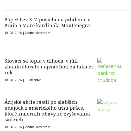
Pápež Lev XIV. posiela na jubileum v
Praia a Mare kardinála Montenegra
10. 08. 2026 |
Žiadne komentáre
Slováci sa topia v dlhoch, v júli
zbankrotovalo najviac ľudí za takmer
rok
10. 08. 2026 |
1 komentár
Ázijské akcie rástli po slabších
údajoch z amerického trhu práce,
ktoré zmiernili obavy zo zvyšovania
sadzieb
10. 08. 2026 |
Žiadne komentáre