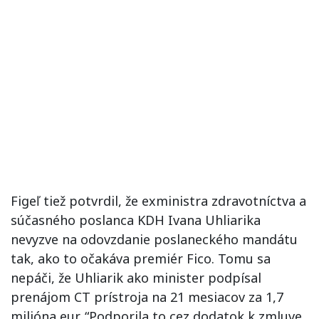
Figeľ tiež potvrdil, že exministra zdravotníctva a
súčasného poslanca KDH Ivana Uhliarika
nevyzve na odovzdanie poslaneckého mandátu
tak, ako to očakáva premiér Fico. Tomu sa
nepáči, že Uhliarik ako minister podpísal
prenájom CT prístroja na 21 mesiacov za 1,7
milióna eur. “Podporila to cez dodatok k zmluve