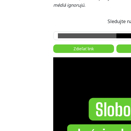
médiá ignorujú.
Sledujte
Zdieľať link