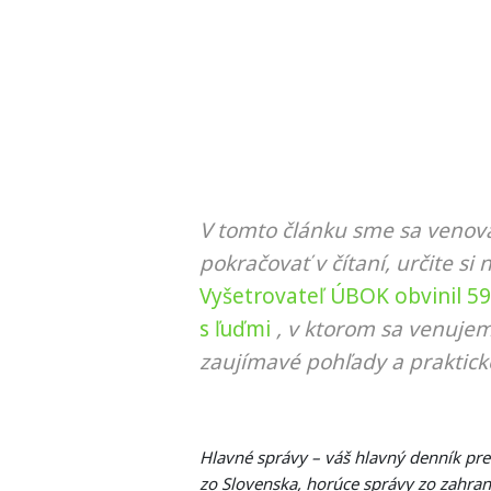
V tomto článku sme sa venova
pokračovať v čítaní, určite si 
Vyšetrovateľ ÚBOK obvinil 5
s ľuďmi
, v ktorom sa venujem
zaujímavé pohľady a praktick
Hlavné správy – váš hlavný denník pr
zo Slovenska, horúce správy zo zahrani