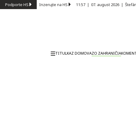
Podporte HS
Inzerujte na HS
11:57
|
07. august 2026
|
Štefá
TITULKA
Z DOMOVA
ZO ZAHRANIČIA
KOMEN