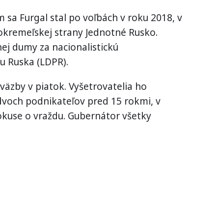
a Furgal stal po voľbách v roku 2018, v
okremeľskej strany Jednotné Rusko.
ej dumy za nacionalistickú
u Ruska (LDPR).
 väzby v piatok. Vyšetrovatelia ho
dvoch podnikateľov pred 15 rokmi, v
okuse o vraždu. Gubernátor všetky