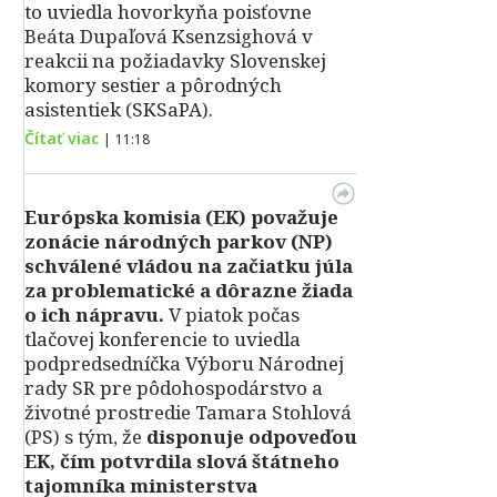
to uviedla hovorkyňa poisťovne
Beáta Dupaľová Ksenzsighová v
reakcii na požiadavky Slovenskej
komory sestier a pôrodných
asistentiek (SKSaPA).
Čítať viac
|
11:18
Európska komisia (EK) považuje
zonácie národných parkov (NP)
schválené vládou na začiatku júla
za problematické a dôrazne žiada
o ich nápravu.
V piatok počas
tlačovej konferencie to uviedla
podpredsedníčka Výboru Národnej
rady SR pre pôdohospodárstvo a
životné prostredie Tamara Stohlová
(PS) s tým, že
disponuje odpoveďou
EK, čím potvrdila slová štátneho
tajomníka ministerstva