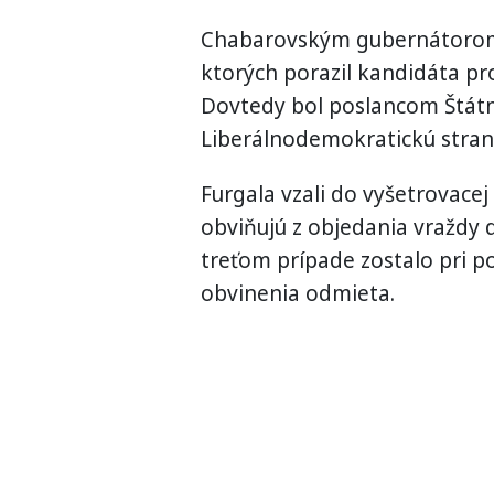
Chabarovským gubernátorom s
ktorých porazil kandidáta pr
Dovtedy bol poslancom Štátn
Liberálnodemokratickú stran
Furgala vzali do vyšetrovacej
obviňujú z objedania vraždy 
treťom prípade zostalo pri p
obvinenia odmieta.