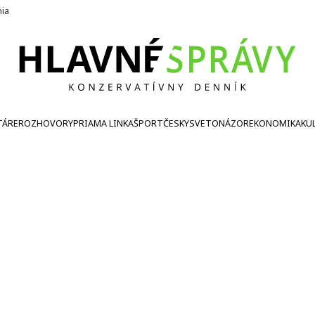
nia
TÁRE
ROZHOVORY
PRIAMA LINKA
ŠPORT
ČESKY
SVETONÁZOR
EKONOMIKA
KU