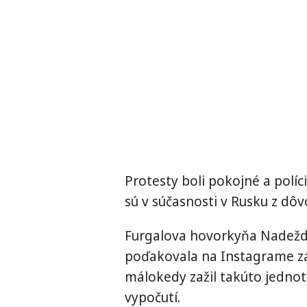
Protesty boli pokojné a polí
sú v súčasnosti v Rusku z d
Furgalova hovorkyňa Nadežd
poďakovala na Instagrame za
málokedy zažil takúto jednot
vypočutí.