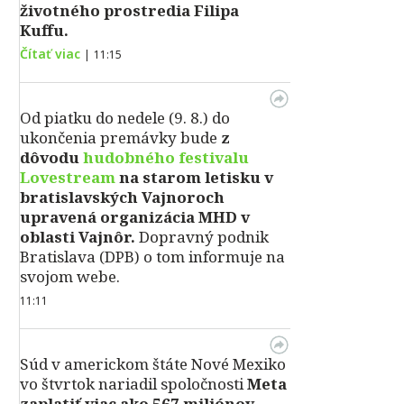
životného prostredia Filipa
Kuffu.
Čítať viac
|
11:15
Od piatku do nedele (9. 8.) do
ukončenia premávky bude
z
dôvodu
hudobného festivalu
Lovestream
na starom letisku v
bratislavských Vajnoroch
upravená organizácia MHD v
oblasti Vajnôr.
Dopravný podnik
Bratislava (DPB) o tom informuje na
svojom webe.
11:11
Súd v americkom štáte Nové Mexiko
vo štvrtok nariadil spoločnosti
Meta
zaplatiť viac ako 567 miliónov