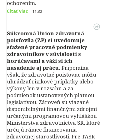
ochorením.
Čítať viac
|
11:32
Súkromná Union zdravotná
poisťovňa (ZP) si uvedomuje
sťažené pracovné podmienky
zdravotníkov v súvislosti s
horúčavami a váži si ich
nasadenie aj prácu.
Pripomína
však, že zdravotné poisťovne môžu
uhrádzať rizikové príplatky alebo
výkony len v rozsahu a za
podmienok ustanovených platnou
legislatívou. Zároveň sú viazané
disponibilnými finančnými zdrojmi
určenými programovou vyhláškou
Ministerstva zdravotníctva SR, ktoré
určujú rámec financovania
zdravotnej starostlivosti. Pre TASR