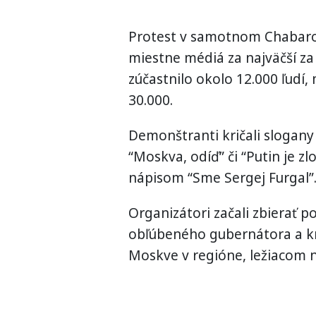
Protest v samotnom Chabarovs
miestne médiá za najväčší za
zúčastnilo okolo 12.000 ľudí
30.000.
Demonštranti kričali slogany 
“Moskva, odíď” či “Putin je zl
nápisom “Sme Sergej Furgal”
Organizátori začali zbierať p
obľúbeného gubernátora a kr
Moskve v regióne, ležiacom n