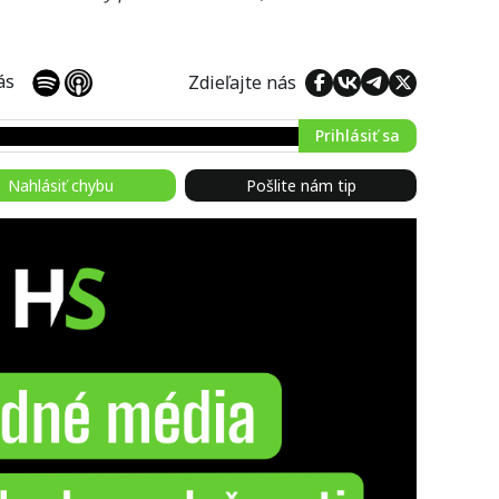
 nás
Zdieľajte nás
Prihlásiť sa
Nahlásiť chybu
Pošlite nám tip