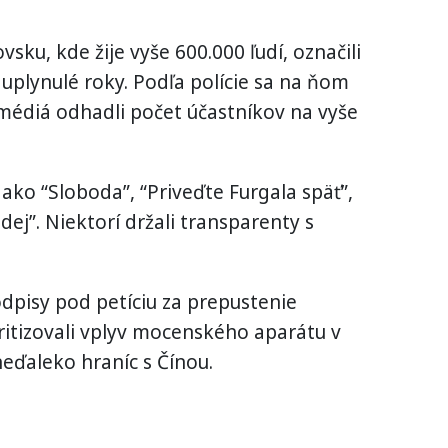
ku, kde žije vyše 600.000 ľudí, označili
 uplynulé roky. Podľa polície sa na ňom
, médiá odhadli počet účastníkov na vyše
ako “Sloboda”, “Priveďte Furgala späť”,
odej”. Niektorí držali transparenty s
.
odpisy pod petíciu za prepustenie
itizovali vplyv mocenského aparátu v
eďaleko hraníc s Čínou.