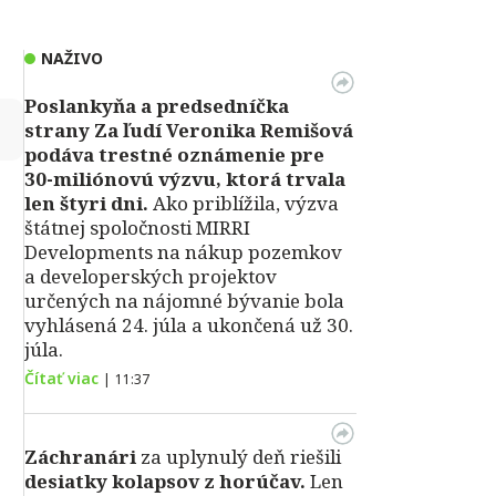
NAŽIVO
Poslankyňa a predsedníčka
↻
strany Za ľudí Veronika Remišová
podáva trestné oznámenie pre
30-miliónovú výzvu, ktorá trvala
len štyri dni.
Ako priblížila, výzva
štátnej spoločnosti MIRRI
Developments na nákup pozemkov
a developerských projektov
určených na nájomné bývanie bola
vyhlásená 24. júla a ukončená už 30.
júla.
Čítať viac
|
11:37
Záchranári
za uplynulý deň riešili
desiatky kolapsov z horúčav.
Len