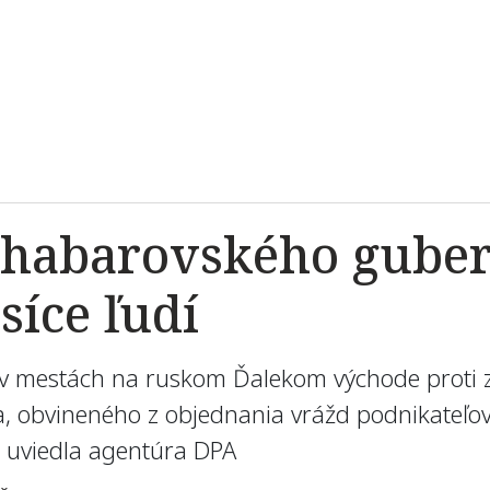
chabarovského gube
síce ľudí
otu v mestách na ruskom Ďalekom východe proti
, obvineného z objednania vrážd podnikateľov
, uviedla agentúra DPA