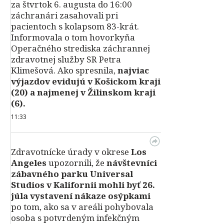
za štvrtok 6. augusta do 16:00
záchranári zasahovali pri
pacientoch s kolapsom 83-krát.
Informovala o tom hovorkyňa
Operačného strediska záchrannej
zdravotnej služby SR Petra
Klimešová. Ako spresnila,
najviac
výjazdov evidujú v Košickom kraji
(20) a najmenej v Žilinskom kraji
(6).
11:33
Zdravotnícke úrady v okrese
Los
Angeles
upozornili, že
návštevníci
zábavného parku Universal
Studios v Kalifornii mohli byť 26.
júla vystavení nákaze osýpkami
po tom, ako sa v areáli pohybovala
osoba s potvrdeným infekčným