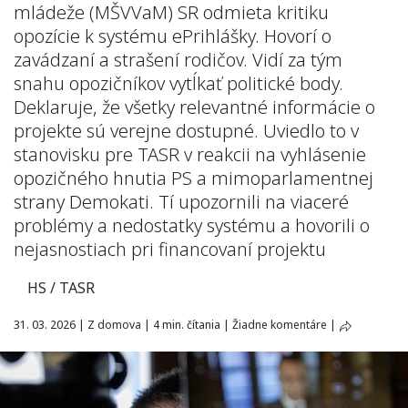
mládeže (MŠVVaM) SR odmieta kritiku
opozície k systému ePrihlášky. Hovorí o
zavádzaní a strašení rodičov. Vidí za tým
snahu opozičníkov vytĺkať politické body.
Deklaruje, že všetky relevantné informácie o
projekte sú verejne dostupné. Uviedlo to v
stanovisku pre TASR v reakcii na vyhlásenie
opozičného hnutia PS a mimoparlamentnej
strany Demokati. Tí upozornili na viaceré
problémy a nedostatky systému a hovorili o
nejasnostiach pri financovaní projektu
HS / TASR
31. 03. 2026
|
Z domova
|
4 min. čítania
|
Žiadne komentáre
|