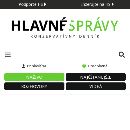
Podporte HS
Inzerujte na HS
Prihlásiť sa
Predplatné
NAŽIVO
NAJČÍTANEJŠIE
ROZHOVORY
VIDEÁ