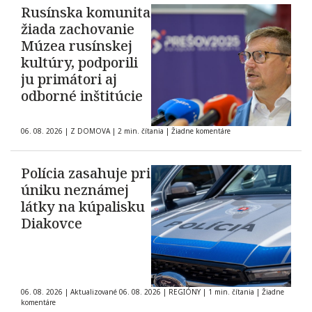
Rusínska komunita
žiada zachovanie
Múzea rusínskej
kultúry, podporili
ju primátori aj
odborné inštitúcie
06. 08. 2026
|
Z DOMOVA
|
2 min. čítania
|
Žiadne komentáre
Polícia zasahuje pri
úniku neznámej
látky na kúpalisku
Diakovce
06. 08. 2026
|
Aktualizované 06. 08. 2026
|
REGIÓNY
|
1 min. čítania
|
Žiadne
komentáre