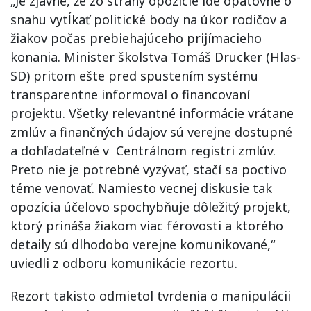
„Je zjavné, že zo strany opozície ide opätovne o
snahu vytĺkať politické body na úkor rodičov a
žiakov počas prebiehajúceho prijímacieho
konania. Minister školstva Tomáš Drucker (Hlas-
SD) pritom ešte pred spustením systému
transparentne informoval o financovaní
projektu. Všetky relevantné informácie vrátane
zmlúv a finančných údajov sú verejne dostupné
a dohľadateľné v Centrálnom registri zmlúv.
Preto nie je potrebné vyzývať, stačí sa poctivo
téme venovať. Namiesto vecnej diskusie tak
opozícia účelovo spochybňuje dôležitý projekt,
ktorý prináša žiakom viac férovosti a ktorého
detaily sú dlhodobo verejne komunikované,“
uviedli z odboru komunikácie rezortu.
Rezort takisto odmietol tvrdenia o manipulácii