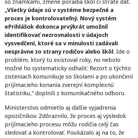
so známkami, zmene poradia škôl či strate dát.
„Všetky údaje sú v systéme bezpečné a
proces je kontrolovateľný. Nový systém
ePrihlášok dokonca prvýkrát umožnil
identifikovať nezrovnalosti v údajoch
vysvedčení, ktoré sa v minulosti zadávali
nesprávne zo strany rodičov alebo škôl
. Ide o
problém, ktorý tu existoval roky, no nebolo
možné ho systematicky odhaliť. Rezort o týchto
zisteniach komunikuje so školami a po ukončení
prijímacieho konania zverejní komplexnú
štatistiku,“ doplnili z komunikačného odboru.
Ministerstvo odmietlo aj ďalšie vyjadrenia
opozičníkov. Zdôraznilo, že proces aj výsledok
prijímacieho procesu môžu rodičia celý čas
sledovať a kontrolovať. Poukázalo aj na to, že