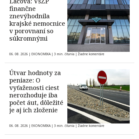
Lacová: VšZP
finančne
znevýhodnila
krajské nemocnice
v porovnaní so
súkromnými
06. 08. 2026
|
EKONOMIKA
|
3 min. čítania
|
Žiadne komentáre
Útvar hodnoty za
peniaze: O
vyťaženosti ciest
nerozhoduje iba
počet áut, dôležité
je aj ich zloženie
06. 08. 2026
|
EKONOMIKA
|
3 min. čítania
|
Žiadne komentáre