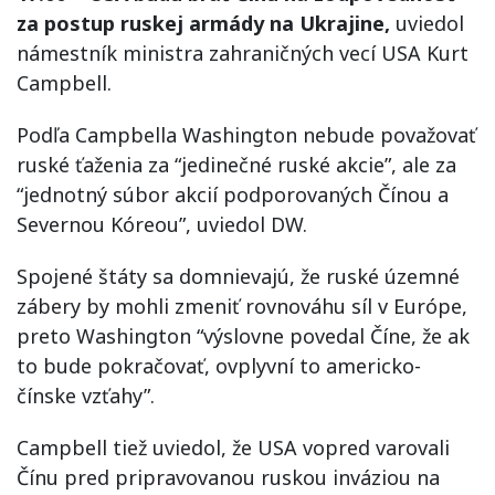
za postup ruskej armády na Ukrajine,
uviedol
námestník ministra zahraničných vecí USA Kurt
Campbell.
Podľa Campbella Washington nebude považovať
ruské ťaženia za “jedinečné ruské akcie”, ale za
“jednotný súbor akcií podporovaných Čínou a
Severnou Kóreou”, uviedol DW.
Spojené štáty sa domnievajú, že ruské územné
zábery by mohli zmeniť rovnováhu síl v Európe,
preto Washington “výslovne povedal Číne, že ak
to bude pokračovať, ovplyvní to americko-
čínske vzťahy”.
Campbell tiež uviedol, že USA vopred varovali
Čínu pred pripravovanou ruskou inváziou na