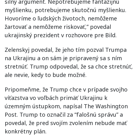
silný argument. Nepotrebujeme fantazijnú
myšlienku, potrebujeme skutočnú myšlienku.
Hovoríme o ľudských životoch, nemôžeme
žartovať a nemôžeme riskovať,” povedal
ukrajinský prezident v rozhovore pre Bild.
Zelenskyj povedal, že jeho tím pozval Trumpa
na Ukrajinu a on sám je pripravený sa s ním
stretnúť. Trump odpovedal, že sa chce stretnúť,
ale nevie, kedy to bude možné.
Pripomeňme, že Trump chce v prípade svojho
víťazstva vo voľbách primäť Ukrajinu k
územným ústupkom, napísal The Washington
Post. Trump to označil za “falošnú správu” a
povedal, že pred svojím zvolením nebude mať
konkrétny plán.