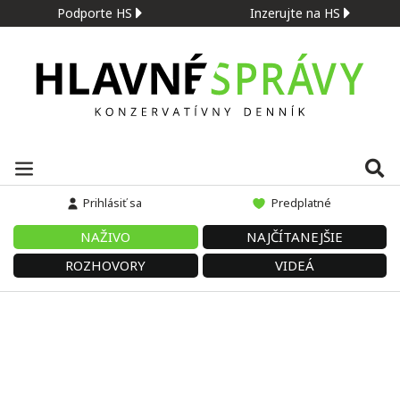
Podporte HS
Inzerujte na HS
Prihlásiť sa
Predplatné
NAŽIVO
NAJČÍTANEJŠIE
ROZHOVORY
VIDEÁ