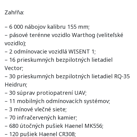
Zahŕňa:
– 6 000 nábojov kalibru 155 mm;
– pásové terénne vozidlo Warthog (veliteľské
vozidlo);
– 2 odmínovacie vozidlá WISENT 1;
– 16 prieskumných bezpilotných lietadiel
Vector;
– 30 prieskumných bezpilotných lietadiel RQ-35
Heidrun;
– 30 súprav protiopatrení UAV;
– 11 mobilných odmínovacích systémov;
– 3 mínové vlečné siete;
– 70 infračervených kamier;
– 680 útočných pušiek Haenel MK556;
– 120 pušiek Haenel CR308;