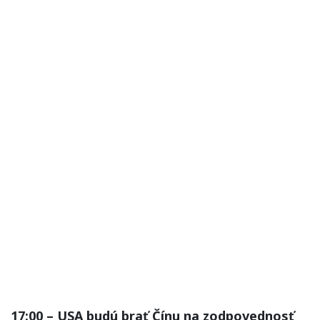
17:00 – USA budú brať Čínu na zodpovednosť