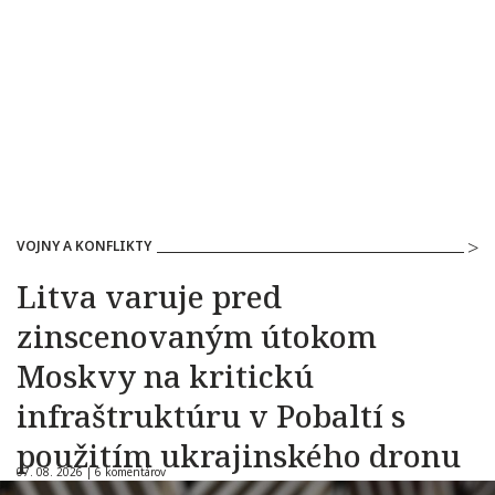
VOJNY A KONFLIKTY
Litva varuje pred
zinscenovaným útokom
Moskvy na kritickú
infraštruktúru v Pobaltí s
použitím ukrajinského dronu
07. 08. 2026 |
6 komentárov