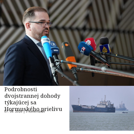
Podrobnosti
dvojstrannej dohody
týkajúcej sa
Hormuského prielivu
07. 08. 2026 |
5 komentárov