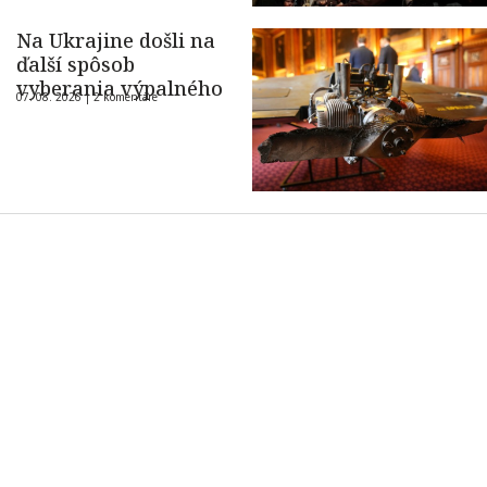
Na Ukrajine došli na
ďalší spôsob
vyberania výpalného
07. 08. 2026 |
2 komentáre