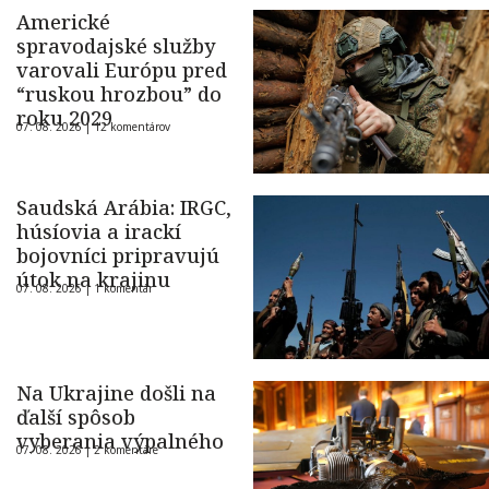
Americké
spravodajské služby
varovali Európu pred
“ruskou hrozbou” do
roku 2029
07. 08. 2026 |
12 komentárov
Saudská Arábia: IRGC,
húsíovia a irackí
bojovníci pripravujú
útok na krajinu
07. 08. 2026 |
1 komentár
Na Ukrajine došli na
ďalší spôsob
vyberania výpalného
07. 08. 2026 |
2 komentáre