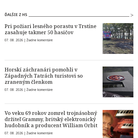
ĎALŠIE Z HS
Pri požiari lesného porastu v Trstíne
zasahuje takmer 50 hasičov
07. 08. 2026 |
Žiadne komentáre
Horskí záchranári pomohli v
Západných Tatrách turistovi so
zraneným členkom
07. 08. 2026 |
Žiadne komentáre
Vo veku 69 rokov zomrel trojnásobný
držiteľ Grammy, britský elektronický
hudobník a producent William Orbit
07. 08. 2026 |
Žiadne komentáre