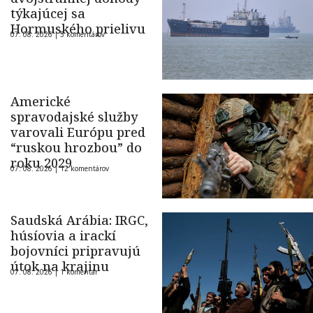
týkajúcej sa
Hormuského prielivu
07. 08. 2026 |
5 komentárov
Americké
spravodajské služby
varovali Európu pred
“ruskou hrozbou” do
roku 2029
07. 08. 2026 |
12 komentárov
Saudská Arábia: IRGC,
húsíovia a irackí
bojovníci pripravujú
útok na krajinu
07. 08. 2026 |
1 komentár