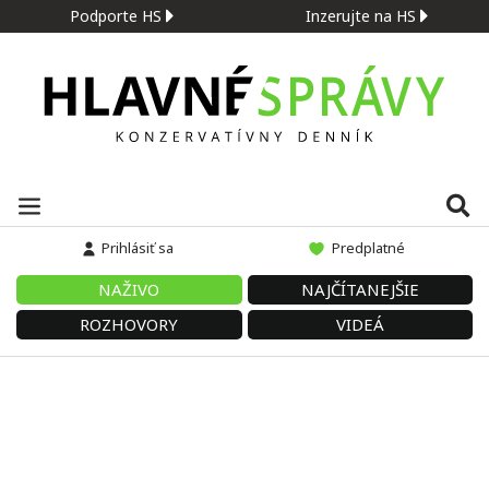
Podporte HS
Inzerujte na HS
Prihlásiť sa
Predplatné
NAŽIVO
NAJČÍTANEJŠIE
ROZHOVORY
VIDEÁ