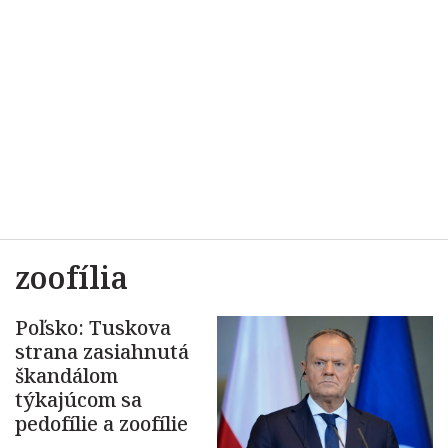
zoofília
Poľsko: Tuskova
strana zasiahnutá
škandálom
týkajúcom sa
pedofílie a zoofílie