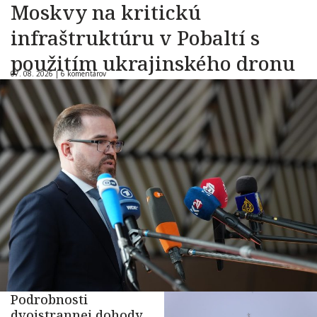
Moskvy na kritickú
infraštruktúru v Pobaltí s
použitím ukrajinského dronu
07. 08. 2026 |
6 komentárov
Podrobnosti
dvojstrannej dohody