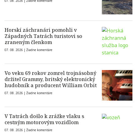
07. 08. 2026 |
Žiadne komentáre
Horskí záchranári pomohli v
Západných Tatrách turistovi so
zraneným členkom
07. 08. 2026 |
Žiadne komentáre
Vo veku 69 rokov zomrel trojnásobný
držiteľ Grammy, britský elektronický
hudobník a producent William Orbit
07. 08. 2026 |
Žiadne komentáre
V Tatrách došlo k zrážke vlaku s
cestným motorovým vozidlom
07. 08. 2026 |
Žiadne komentáre