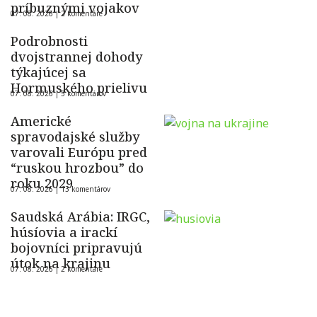
príbuznými vojakov
07. 08. 2026 |
2 komentáre
Podrobnosti
dvojstrannej dohody
týkajúcej sa
Hormuského prielivu
07. 08. 2026 |
5 komentárov
Americké
spravodajské služby
varovali Európu pred
“ruskou hrozbou” do
roku 2029
07. 08. 2026 |
13 komentárov
Saudská Arábia: IRGC,
húsíovia a irackí
bojovníci pripravujú
útok na krajinu
07. 08. 2026 |
2 komentáre