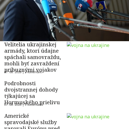
Velitelia ukrajinskej
armády, ktorí údajne
spáchali samovraždu,
mohli byť zavraždení
príbuznými vojakov
07. 08. 2026 |
2 komentáre
Podrobnosti
dvojstrannej dohody
týkajúcej sa
Hormuského prielivu
07. 08. 2026 |
5 komentárov
Americké
spravodajské služby
varovali Európu pred