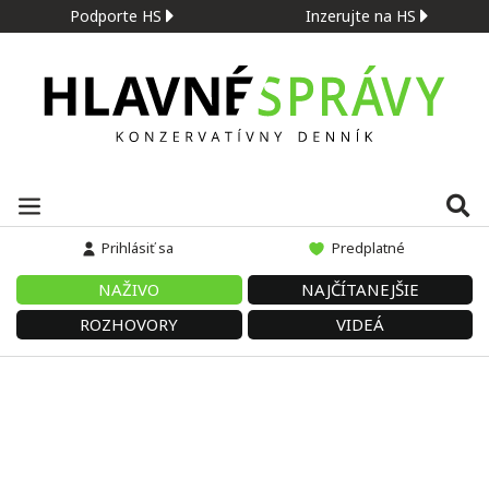
Podporte HS
Inzerujte na HS
Prihlásiť sa
Predplatné
NAŽIVO
NAJČÍTANEJŠIE
ROZHOVORY
VIDEÁ