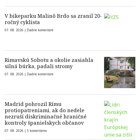
V bikeparku Malinô Brdo sa zranil 20-
ročný cyklista
07. 08. 2026 |
Žiadne komentáre
Rimavskú Sobotu a okolie zasiahla
silná búrka, padali stromy
07. 08. 2026 |
Žiadne komentáre
Madrid pohrozil Rímu
protiopatreniami, ak do nedele
nezruší diskriminačné hraničné
kontroly španielskych občanov
07. 08. 2026 |
5 komentárov