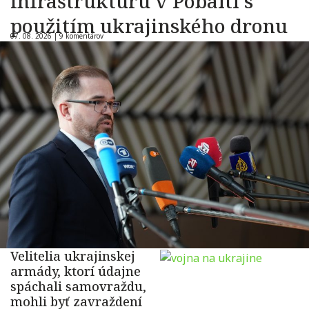
infraštruktúru v Pobaltí s
použitím ukrajinského dronu
07. 08. 2026 |
9 komentárov
Velitelia ukrajinskej
armády, ktorí údajne
spáchali samovraždu,
mohli byť zavraždení