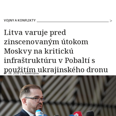
VOJNY A KONFLIKTY
Litva varuje pred
zinscenovaným útokom
Moskvy na kritickú
infraštruktúru v Pobaltí s
použitím ukrajinského dronu
07. 08. 2026 |
9 komentárov