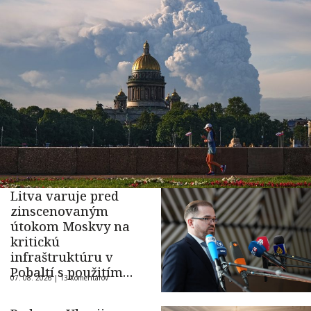
Litva varuje pred
zinscenovaným
útokom Moskvy na
kritickú
infraštruktúru v
Pobaltí s použitím
07. 08. 2026 |
13 komentárov
ukrajinského dronu