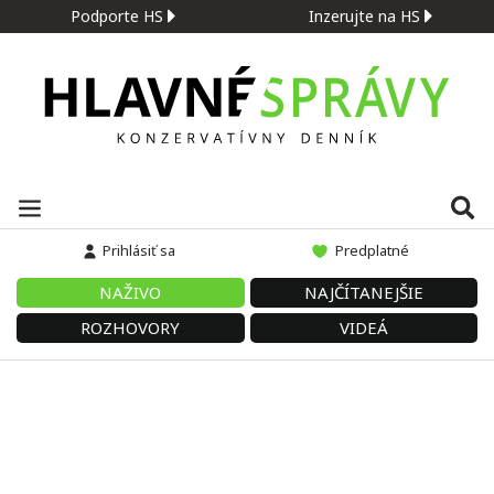
Podporte HS
Inzerujte na HS
Prihlásiť sa
Predplatné
NAŽIVO
NAJČÍTANEJŠIE
ROZHOVORY
VIDEÁ