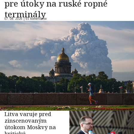
pre útoky na ruské ropné
terminály
07. 08. 2026 |
65 komentárov
Litva varuje pred
zinscenovaným
útokom Moskvy na
kritickú