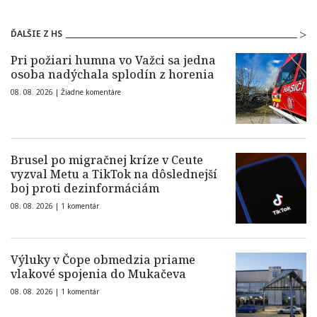
ĎALŠIE Z HS
Pri požiari humna vo Važci sa jedna
osoba nadýchala splodín z horenia
08. 08. 2026 |
Žiadne komentáre
Brusel po migračnej kríze v Ceute
vyzval Metu a TikTok na dôslednejší
boj proti dezinformáciám
08. 08. 2026 |
1 komentár
Výluky v Čope obmedzia priame
vlakové spojenia do Mukačeva
08. 08. 2026 |
1 komentár