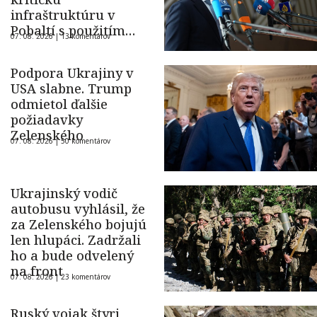
infraštruktúru v
Pobaltí s použitím
07. 08. 2026 |
13 komentárov
ukrajinského dronu
Podpora Ukrajiny v
USA slabne. Trump
odmietol ďalšie
požiadavky
Zelenského
07. 08. 2026 |
50 komentárov
Ukrajinský vodič
autobusu vyhlásil, že
za Zelenského bojujú
len hlupáci. Zadržali
ho a bude odvelený
na front
07. 08. 2026 |
23 komentárov
Ruský vojak štyri