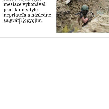
mesiace vykonával
prieskum v tyle
nepriateľa a následne
sa vrátil k svojim
07. 08. 2026 |
9 komentárov