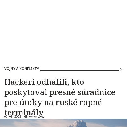
VOJNY A KONFLIKTY
Hackeri odhalili, kto
poskytoval presné súradnice
pre útoky na ruské ropné
terminály
07. 08. 2026 |
65 komentárov