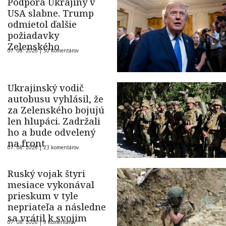
Podpora Ukrajiny v
USA slabne. Trump
odmietol ďalšie
požiadavky
Zelenského
07. 08. 2026 |
50 komentárov
Ukrajinský vodič
autobusu vyhlásil, že
za Zelenského bojujú
len hlupáci. Zadržali
ho a bude odvelený
na front
07. 08. 2026 |
23 komentárov
Ruský vojak štyri
mesiace vykonával
prieskum v tyle
nepriateľa a následne
sa vrátil k svojim
07. 08. 2026 |
9 komentárov