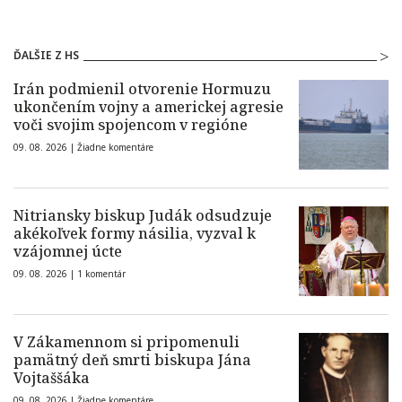
ĎALŠIE Z HS
Irán podmienil otvorenie Hormuzu
ukončením vojny a americkej agresie
voči svojim spojencom v regióne
09. 08. 2026 |
Žiadne komentáre
Nitriansky biskup Judák odsudzuje
akékoľvek formy násilia, vyzval k
vzájomnej úcte
09. 08. 2026 |
1 komentár
V Zákamennom si pripomenuli
pamätný deň smrti biskupa Jána
Vojtaššáka
09. 08. 2026 |
Žiadne komentáre