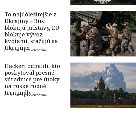
To najdôležitejšie z
Ukrajiny – Rusi
blokujú prístavy, EÚ
blokuje vývoz
kvótami, sťažujú sa
Ukrajinci
07. 08. 2026 |
26 komentárov
Hackeri odhalili, kto
poskytoval presné
súradnice pre útoky
na ruské ropné
terminály
07. 08. 2026 |
69 komentárov