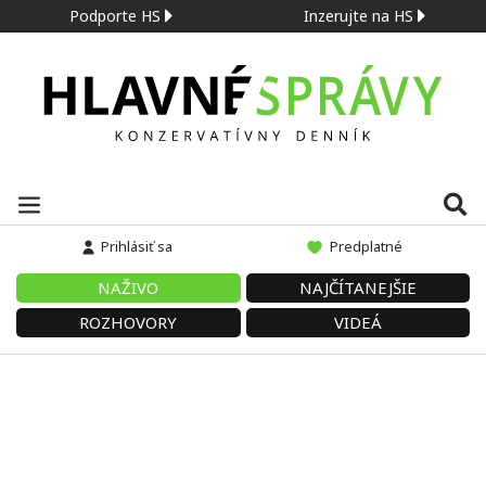
Podporte HS
Inzerujte na HS
Prihlásiť sa
Predplatné
NAŽIVO
NAJČÍTANEJŠIE
ROZHOVORY
VIDEÁ