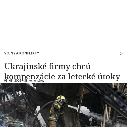
VOJNY A KONFLIKTY
Ukrajinské firmy chcú
kompenzácie za letecké útoky
08. 08. 2026 |
38 komentárov