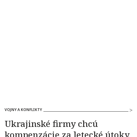
VOJNY A KONFLIKTY
Ukrajinské firmy chcú
kompenzácie za letecké útoky