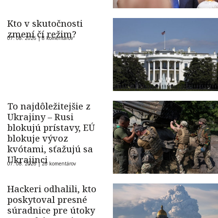
Kto v skutočnosti
zmení čí režim?
07. 08. 2026 |
8 komentárov
To najdôležitejšie z
Ukrajiny – Rusi
blokujú prístavy, EÚ
blokuje vývoz
kvótami, sťažujú sa
Ukrajinci
07. 08. 2026 |
26 komentárov
Hackeri odhalili, kto
poskytoval presné
súradnice pre útoky