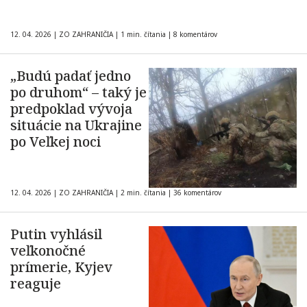
12. 04. 2026
|
ZO ZAHRANIČIA
|
1 min. čítania
|
8 komentárov
„Budú padať jedno
po druhom“ – taký je
predpoklad vývoja
situácie na Ukrajine
po Veľkej noci
12. 04. 2026
|
ZO ZAHRANIČIA
|
2 min. čítania
|
36 komentárov
Putin vyhlásil
veľkonočné
prímerie, Kyjev
reaguje