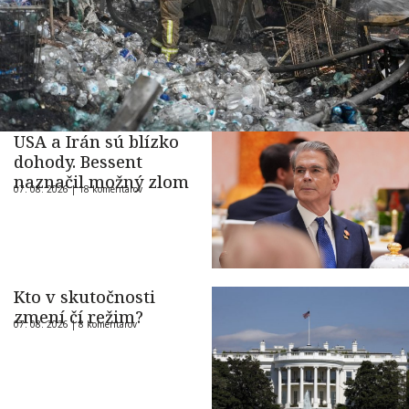
USA a Irán sú blízko
dohody. Bessent
naznačil možný zlom
07. 08. 2026 |
18 komentárov
Kto v skutočnosti
zmení čí režim?
07. 08. 2026 |
8 komentárov