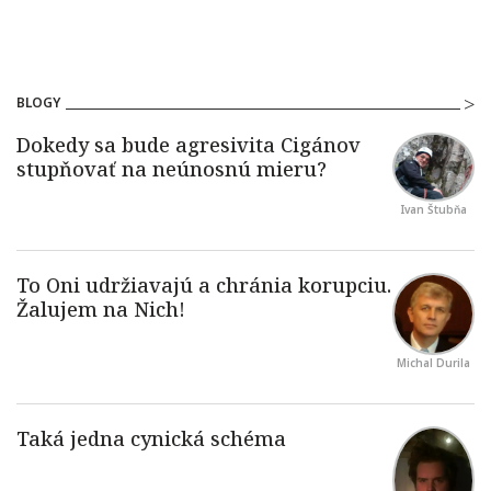
BLOGY
Ivan Štubňa
Michal Durila