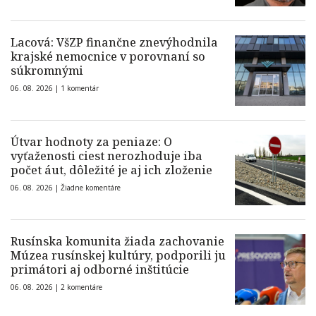
Lacová: VšZP finančne znevýhodnila
krajské nemocnice v porovnaní so
súkromnými
06. 08. 2026 |
1 komentár
Útvar hodnoty za peniaze: O
vyťaženosti ciest nerozhoduje iba
počet áut, dôležité je aj ich zloženie
06. 08. 2026 |
Žiadne komentáre
Rusínska komunita žiada zachovanie
Múzea rusínskej kultúry, podporili ju
primátori aj odborné inštitúcie
06. 08. 2026 |
2 komentáre