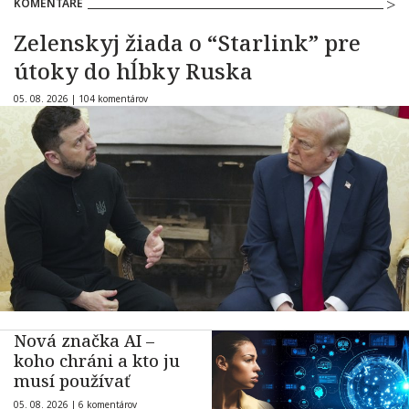
KOMENTÁRE
Zelenskyj žiada o “Starlink” pre
útoky do hĺbky Ruska
05. 08. 2026 |
104 komentárov
Nová značka AI –
koho chráni a kto ju
musí používať
05. 08. 2026 |
6 komentárov