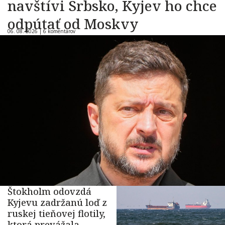
navštívi Srbsko, Kyjev ho chce
odpútať od Moskvy
06. 08. 2026 |
6 komentárov
Štokholm odovzdá
Kyjevu zadržanú loď z
ruskej tieňovej flotily,
ktorá prevážala