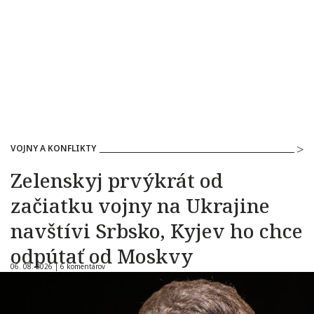
VOJNY A KONFLIKTY
Zelenskyj prvýkrát od
začiatku vojny na Ukrajine
navštívi Srbsko, Kyjev ho chce
odpútať od Moskvy
06. 08. 2026 |
6 komentárov