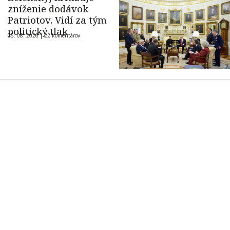
zníženie dodávok
Patriotov. Vidí za tým
politický tlak
05. 08. 2026 |
22 komentárov