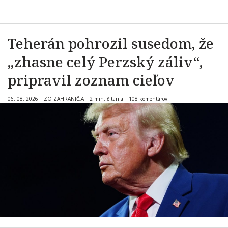
Teherán pohrozil susedom, že
„zhasne celý Perzský záliv“,
pripravil zoznam cieľov
06. 08. 2026
|
ZO ZAHRANIČIA
|
2 min. čítania
|
108 komentárov