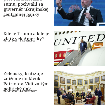
sumu, pochválil sa
guvernér ukrajinskej
centrálnej banky
06. 08. 2026 |
1 komentár
Kde je Trump a kde je
zlatý vek Ameriky?
06. 08. 2026 |
5 komentárov
Zelenskyj kritizuje
zníženie dodávok
Patriotov. Vidí za tým
politický tlak
05. 08. 2026 |
22 komentárov