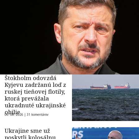
Štokholm odovzdá
Kyjevu zadržanú loď z
ruskej tieňovej flotily,
ktorá prevážala
ukradnuté ukrajinské
obilie
06. 08. 2026 |
31 komentárov
Ukrajine sme už
poskytli kolosálnu