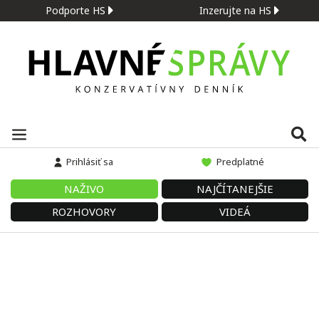
Podporte HS
Inzerujte na HS
Prihlásiť sa
Predplatné
NAŽIVO
NAJČÍTANEJŠIE
ROZHOVORY
VIDEÁ