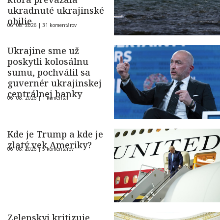
ukradnuté ukrajinské
obilie
06. 08. 2026 |
31 komentárov
Ukrajine sme už
poskytli kolosálnu
sumu, pochválil sa
guvernér ukrajinskej
centrálnej banky
06. 08. 2026 |
1 komentár
Kde je Trump a kde je
zlatý vek Ameriky?
06. 08. 2026 |
5 komentárov
Zelenskyj kritizuje