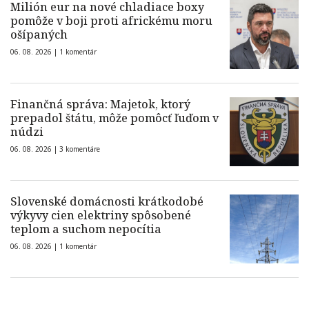
Milión eur na nové chladiace boxy
pomôže v boji proti africkému moru
ošípaných
06. 08. 2026 |
1 komentár
Finančná správa: Majetok, ktorý
prepadol štátu, môže pomôcť ľuďom v
núdzi
06. 08. 2026 |
3 komentáre
Slovenské domácnosti krátkodobé
výkyvy cien elektriny spôsobené
teplom a suchom nepocítia
06. 08. 2026 |
1 komentár