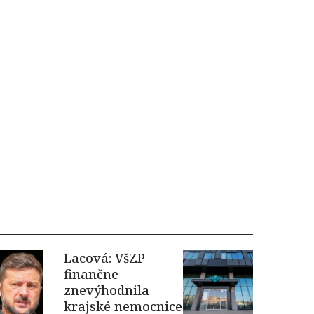
Lacová: VšZP
finančne
znevýhodnila
krajské nemocnice