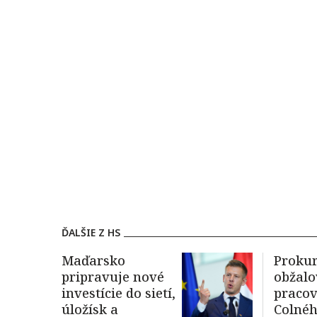
ĎALŠIE Z HS
Maďarsko
Proku
pripravuje nové
obžalo
investície do sietí,
praco
úložísk a
Colné