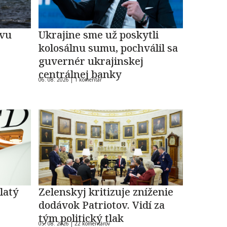
evu
Ukrajine sme už poskytli
kolosálnu sumu, pochválil sa
guvernér ukrajinskej
centrálnej banky
06. 08. 2026 |
1 komentár
latý
Zelenskyj kritizuje zníženie
dodávok Patriotov. Vidí za
tým politický tlak
05. 08. 2026 |
22 komentárov