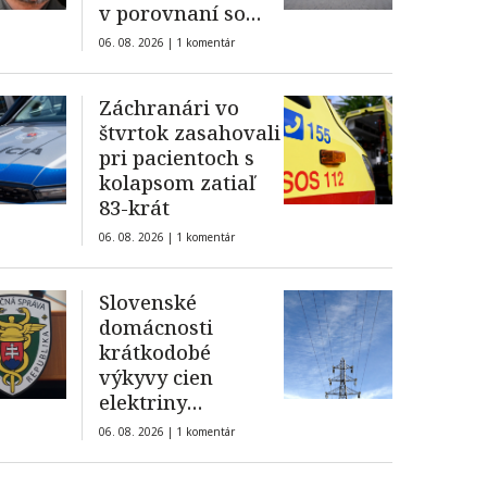
v porovnaní so
súkromnými
06. 08. 2026 |
1 komentár
Záchranári vo
štvrtok zasahovali
pri pacientoch s
kolapsom zatiaľ
83-krát
06. 08. 2026 |
1 komentár
Slovenské
domácnosti
krátkodobé
výkyvy cien
elektriny
spôsobené teplom
06. 08. 2026 |
1 komentár
a suchom
nepocítia