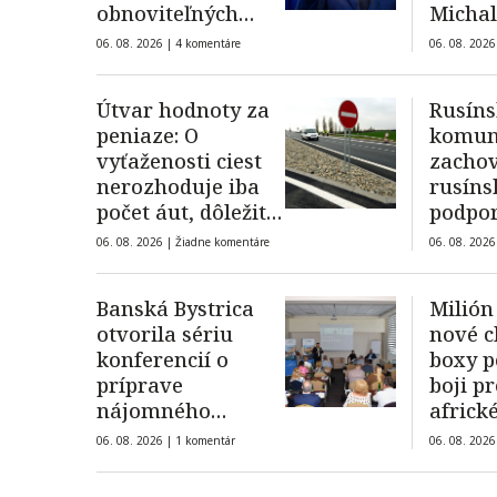
obnoviteľných
Michal
zdrojov
úplatk
06. 08. 2026 |
4 komentáre
06. 08. 2026
Útvar hodnoty za
Rusín
peniaze: O
komuni
vyťaženosti ciest
zacho
nerozhoduje iba
rusíns
počet áut, dôležité
podpor
je aj ich zloženie
primát
06. 08. 2026 |
Žiadne komentáre
06. 08. 2026
odborn
Banská Bystrica
Milión
otvorila sériu
nové c
konferencií o
boxy 
príprave
boji pr
nájomného
afric
bývania
ošípan
06. 08. 2026 |
1 komentár
06. 08. 2026