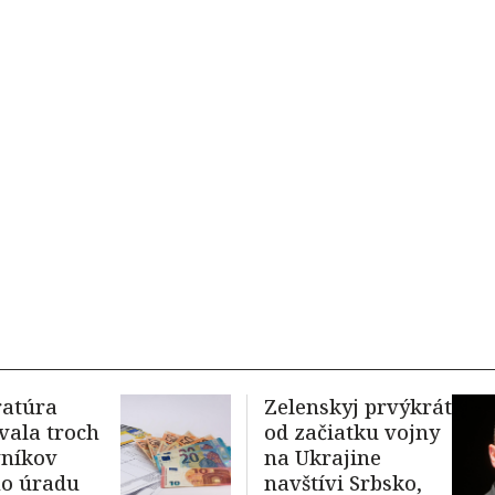
ratúra
Zelenskyj prvýkrát
vala troch
od začiatku vojny
vníkov
na Ukrajine
ho úradu
navštívi Srbsko,