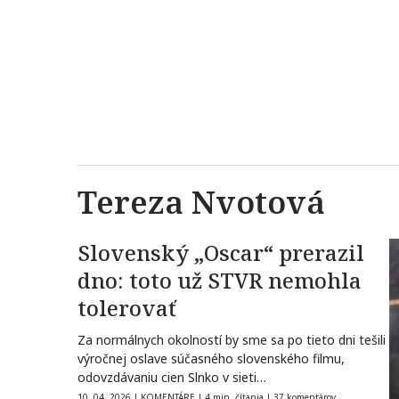
Tereza Nvotová
Slovenský „Oscar“ prerazil
dno: toto už STVR nemohla
tolerovať
Za normálnych okolností by sme sa po tieto dni tešili
výročnej oslave súčasného slovenského filmu,
odovzdávaniu cien Slnko v sieti…
10. 04. 2026
|
KOMENTÁRE
|
4 min. čítania
|
37 komentárov