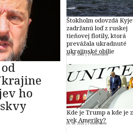
Štokholm odovzdá Kyj
zadržanú loď z ruskej
tieňovej flotily, ktorá
prevážala ukradnuté
ukrajinské obilie
06. 08. 2026 |
31 komentárov
 od
Ukrajine
jev ho
oskvy
Kde je Trump a kde je z
vek Ameriky?
06. 08. 2026 |
5 komentárov