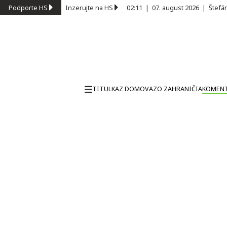
Podporte HS
Inzerujte na HS
02:11
|
07. august 2026
|
Štefá
TITULKA
Z DOMOVA
ZO ZAHRANIČIA
KOMEN