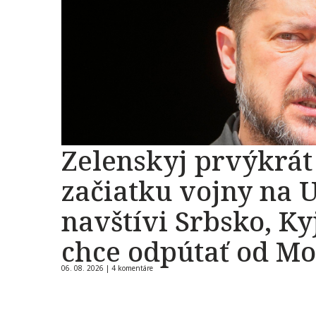
Zelenskyj prvýkrát
začiatku vojny na 
navštívi Srbsko, Ky
chce odpútať od M
06. 08. 2026 |
4 komentáre