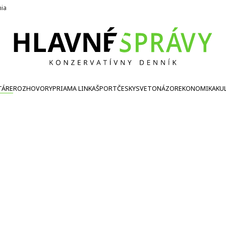
nia
TÁRE
ROZHOVORY
PRIAMA LINKA
ŠPORT
ČESKY
SVETONÁZOR
EKONOMIKA
KU