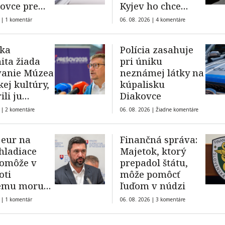
ovce pre
Kyjev ho chce
y
odpútať od
 |
1 komentár
06. 08. 2026 |
4 komentáre
Moskvy
ska
Polícia zasahuje
ta žiada
pri úniku
vanie Múzea
neznámej látky na
kej kultúry,
kúpalisku
ili ju
Diakovce
ori aj
 |
2 komentáre
06. 08. 2026 |
Žiadne komentáre
é inštitúcie
 eur na
Finančná správa:
hladiace
Majetok, ktorý
pomôže v
prepadol štátu,
oti
môže pomôcť
kému moru
ľuďom v núdzi
ých
 |
1 komentár
06. 08. 2026 |
3 komentáre