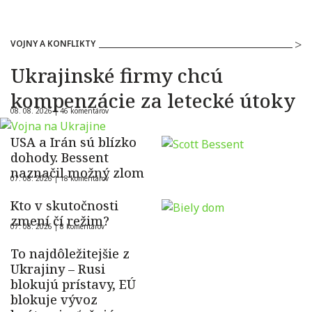
VOJNY A KONFLIKTY
Ukrajinské firmy chcú
kompenzácie za letecké útoky
08. 08. 2026 |
46 komentárov
USA a Irán sú blízko
dohody. Bessent
naznačil možný zlom
07. 08. 2026 |
18 komentárov
Kto v skutočnosti
zmení čí režim?
07. 08. 2026 |
8 komentárov
To najdôležitejšie z
Ukrajiny – Rusi
blokujú prístavy, EÚ
blokuje vývoz