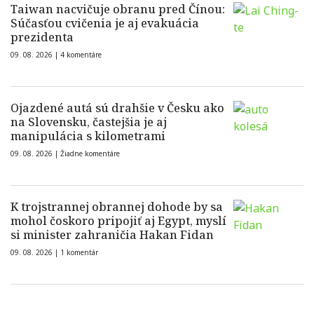
Taiwan nacvičuje obranu pred Čínou:
Súčasťou cvičenia je aj evakuácia
prezidenta
09. 08. 2026 |
4 komentáre
Ojazdené autá sú drahšie v Česku ako
na Slovensku, častejšia je aj
manipulácia s kilometrami
09. 08. 2026 |
Žiadne komentáre
K trojstrannej obrannej dohode by sa
mohol čoskoro pripojiť aj Egypt, myslí
si minister zahraničia Hakan Fidan
09. 08. 2026 |
1 komentár