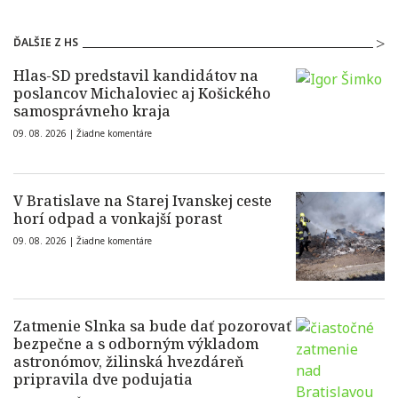
ĎALŠIE Z HS
Hlas-SD predstavil kandidátov na
poslancov Michaloviec aj Košického
samosprávneho kraja
09. 08. 2026 |
Žiadne komentáre
V Bratislave na Starej Ivanskej ceste
horí odpad a vonkajší porast
09. 08. 2026 |
Žiadne komentáre
Zatmenie Slnka sa bude dať pozorovať
bezpečne a s odborným výkladom
astronómov, žilinská hvezdáreň
pripravila dve podujatia