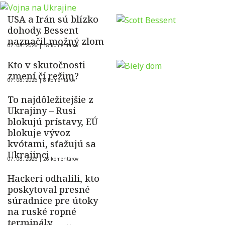
USA a Irán sú blízko
dohody. Bessent
naznačil možný zlom
07. 08. 2026 |
18 komentárov
Kto v skutočnosti
zmení čí režim?
07. 08. 2026 |
8 komentárov
To najdôležitejšie z
Ukrajiny – Rusi
blokujú prístavy, EÚ
blokuje vývoz
kvótami, sťažujú sa
Ukrajinci
07. 08. 2026 |
26 komentárov
Hackeri odhalili, kto
poskytoval presné
súradnice pre útoky
na ruské ropné
terminály