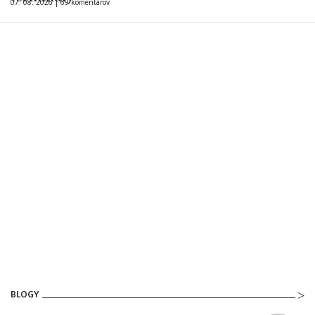
07. 08. 2026 |
69 komentárov
BLOGY