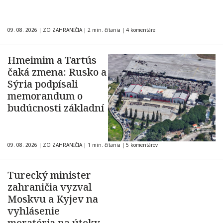
09. 08. 2026
|
ZO ZAHRANIČIA
|
2 min. čítania
|
4 komentáre
Hmeimim a Tartús
čaká zmena: Rusko a
Sýria podpísali
memorandum o
budúcnosti základní
09. 08. 2026
|
ZO ZAHRANIČIA
|
1 min. čítania
|
5 komentárov
Turecký minister
zahraničia vyzval
Moskvu a Kyjev na
vyhlásenie
moratória na útoky