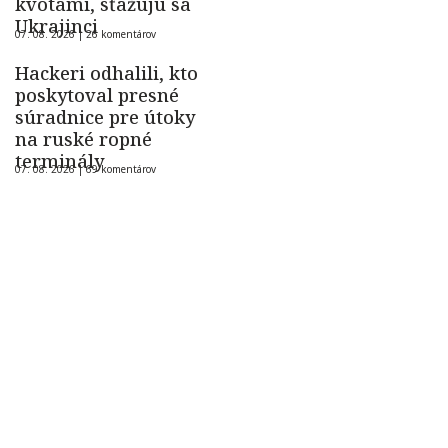
kvótami, sťažujú sa
Ukrajinci
07. 08. 2026 |
26 komentárov
Hackeri odhalili, kto
poskytoval presné
súradnice pre útoky
na ruské ropné
terminály
07. 08. 2026 |
69 komentárov