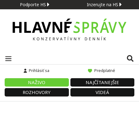
Podporte HS
Inzerujte na HS
Prihlásiť sa
Predplatné
NAŽIVO
NAJČÍTANEJŠIE
ROZHOVORY
VIDEÁ