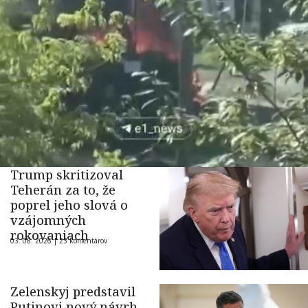
Trump skritizoval
Teherán za to, že
poprel jeho slová o
vzájomných
rokovaniach
03. 08. 2026 |
23 komentárov
Zelenskyj predstavil
Putinovi nový návrh,