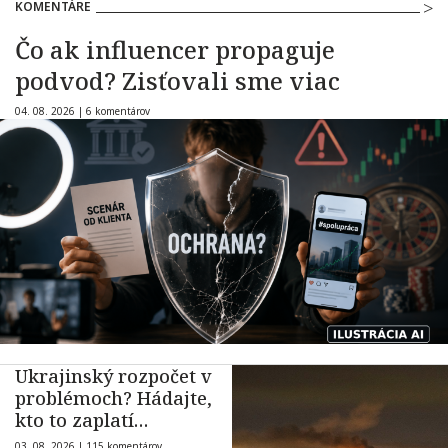
KOMENTÁRE
Čo ak influencer propaguje
podvod? Zisťovali sme viac
04. 08. 2026 |
6 komentárov
Ukrajinský rozpočet v
problémoch? Hádajte,
kto to zaplatí…
03. 08. 2026 |
115 komentárov