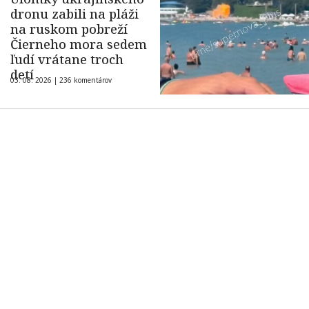
dronu zabili na pláži
na ruskom pobreží
Čierneho mora sedem
ľudí vrátane troch
detí
03. 08. 2026 |
236 komentárov