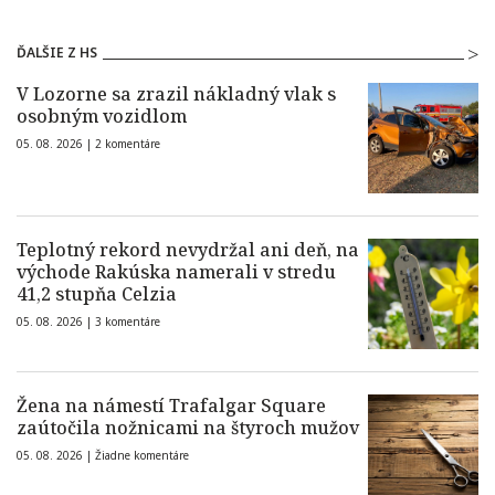
ĎALŠIE Z HS
V Lozorne sa zrazil nákladný vlak s
osobným vozidlom
05. 08. 2026 |
2 komentáre
Teplotný rekord nevydržal ani deň, na
východe Rakúska namerali v stredu
41,2 stupňa Celzia
05. 08. 2026 |
3 komentáre
Žena na námestí Trafalgar Square
zaútočila nožnicami na štyroch mužov
05. 08. 2026 |
Žiadne komentáre