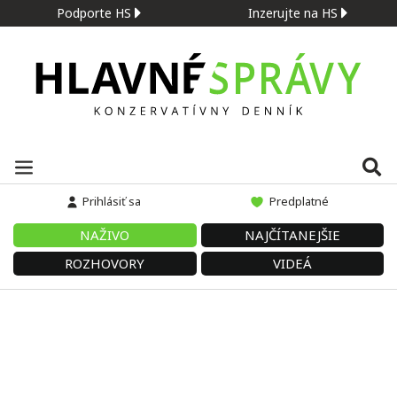
Podporte HS
Inzerujte na HS
Prihlásiť sa
Predplatné
NAŽIVO
NAJČÍTANEJŠIE
ROZHOVORY
VIDEÁ