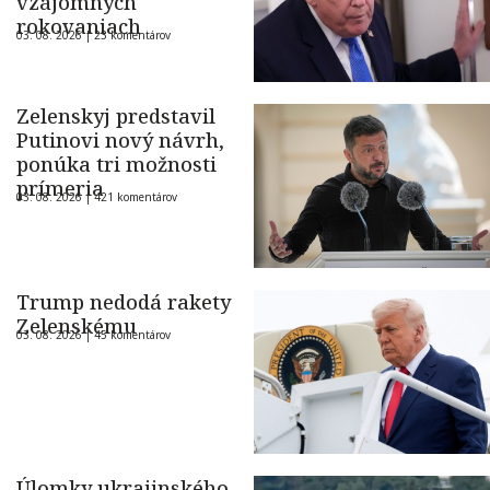
vzájomných
rokovaniach
03. 08. 2026 |
23 komentárov
Zelenskyj predstavil
Putinovi nový návrh,
ponúka tri možnosti
prímeria
03. 08. 2026 |
421 komentárov
Trump nedodá rakety
Zelenskému
03. 08. 2026 |
45 komentárov
Úlomky ukrajinského