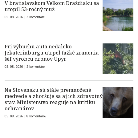
V bratislavskom Veľkom Draždiaku sa
utopil 53-ročný muž
05. 08. 2026 |
3 komentáre
Pri výbuchu auta neďaleko
Jekaterinburgu utrpel ťažké zranenia
šéf výrobcu dronov Upyr
05. 08. 2026 |
2 komentáre
Na Slovensku sú stále premnožené
medvede a zhoršuje sa aj ich zdravotný
stav. Ministerstvo reaguje na kritiku
ochranárov
05. 08. 2026 |
8 komentárov