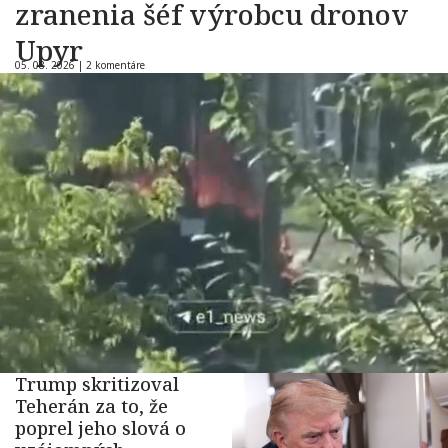
zranenia šéf výrobcu dronov
Upyr
05. 08. 2026 |
2 komentáre
Trump skritizoval
Teherán za to, že
poprel jeho slová o