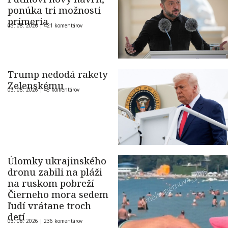
ponúka tri možnosti
prímeria
03. 08. 2026 |
421 komentárov
Trump nedodá rakety
Zelenskému
03. 08. 2026 |
45 komentárov
Úlomky ukrajinského
dronu zabili na pláži
na ruskom pobreží
Čierneho mora sedem
ľudí vrátane troch
detí
03. 08. 2026 |
236 komentárov