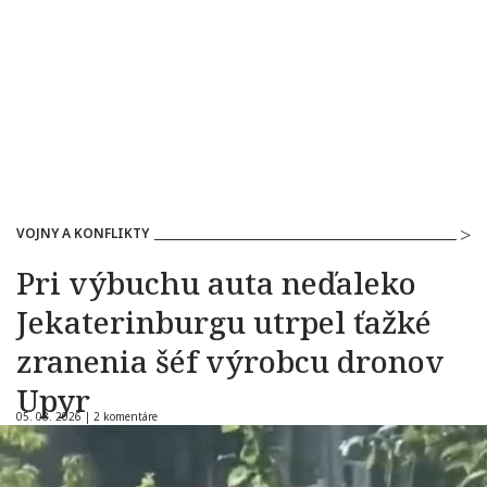
VOJNY A KONFLIKTY
Pri výbuchu auta neďaleko
Jekaterinburgu utrpel ťažké
zranenia šéf výrobcu dronov
Upyr
05. 08. 2026 |
2 komentáre