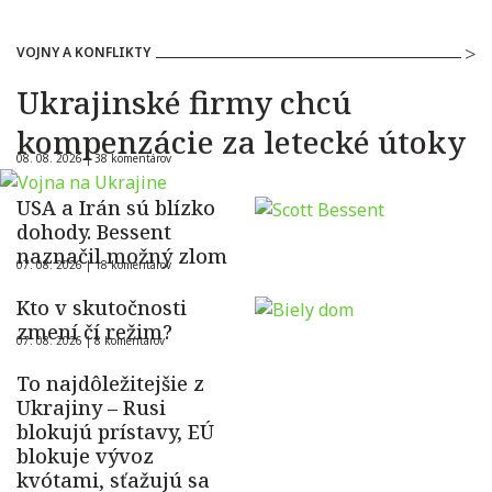
VOJNY A KONFLIKTY
Ukrajinské firmy chcú
kompenzácie za letecké útoky
08. 08. 2026 |
38 komentárov
USA a Irán sú blízko
dohody. Bessent
naznačil možný zlom
07. 08. 2026 |
18 komentárov
Kto v skutočnosti
zmení čí režim?
07. 08. 2026 |
8 komentárov
To najdôležitejšie z
Ukrajiny – Rusi
blokujú prístavy, EÚ
blokuje vývoz
kvótami, sťažujú sa