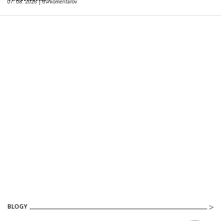
07. 08. 2026 |
67 komentárov
BLOGY