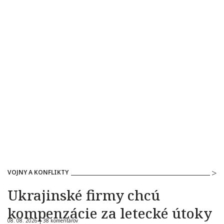
VOJNY A KONFLIKTY
Ukrajinské firmy chcú
kompenzácie za letecké útoky
08. 08. 2026 |
38 komentárov