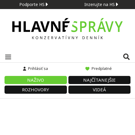
Podporte HS
Inzerujte na HS
Prihlásiť sa
Predplatné
NAŽIVO
NAJČÍTANEJŠIE
ROZHOVORY
VIDEÁ