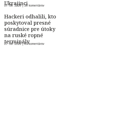
Ukrajinci
07. 08. 2026 |
26 komentárov
Hackeri odhalili, kto
poskytoval presné
súradnice pre útoky
na ruské ropné
terminály
07. 08. 2026 |
67 komentárov