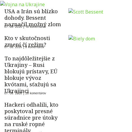
USA a Irán sú blízko
dohody. Bessent
naznačil možný zlom
07. 08. 2026 |
18 komentárov
Kto v skutočnosti
zmení čí režim?
07. 08. 2026 |
8 komentárov
To najdôležitejšie z
Ukrajiny – Rusi
blokujú prístavy, EÚ
blokuje vývoz
kvótami, sťažujú sa
Ukrajinci
07. 08. 2026 |
26 komentárov
Hackeri odhalili, kto
poskytoval presné
súradnice pre útoky
na ruské ropné
terminály