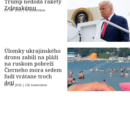
Trump nedodá rakety
Zelenskému
03. 08. 2026 |
45 komentárov
Úlomky ukrajinského
dronu zabili na pláži
na ruskom pobreží
Čierneho mora sedem
ľudí vrátane troch
detí
03. 08. 2026 |
236 komentárov