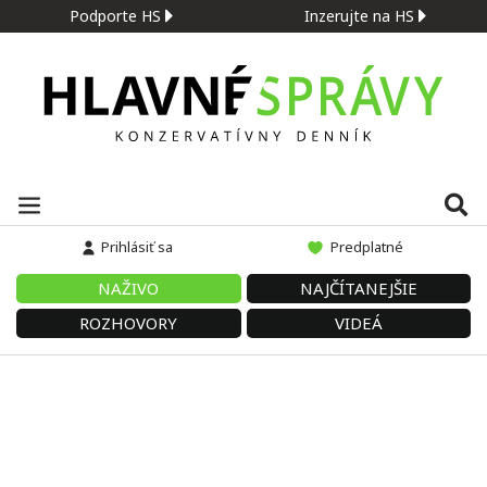
Podporte HS
Inzerujte na HS
Prihlásiť sa
Predplatné
NAŽIVO
NAJČÍTANEJŠIE
ROZHOVORY
VIDEÁ