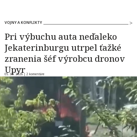
VOJNY A KONFLIKTY
Pri výbuchu auta neďaleko
Jekaterinburgu utrpel ťažké
zranenia šéf výrobcu dronov
Upyr
05. 08. 2026 |
2 komentáre