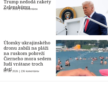
Trump nedodá rakety
Zelenskému
03. 08. 2026 |
45 komentárov
Úlomky ukrajinského
dronu zabili na pláži
na ruskom pobreží
Čierneho mora sedem
ľudí vrátane troch
detí
03. 08. 2026 |
236 komentárov