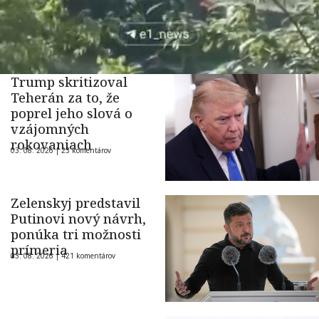
Trump skritizoval
Teherán za to, že
poprel jeho slová o
vzájomných
rokovaniach
03. 08. 2026 |
23 komentárov
Zelenskyj predstavil
Putinovi nový návrh,
ponúka tri možnosti
prímeria
03. 08. 2026 |
421 komentárov