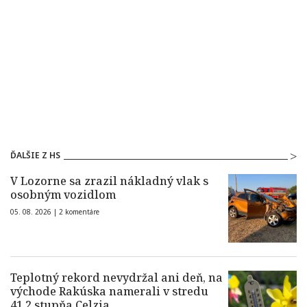
ĎALŠIE Z HS
V Lozorne sa zrazil nákladný vlak s
osobným vozidlom
05. 08. 2026 |
2 komentáre
Teplotný rekord nevydržal ani deň, na
východe Rakúska namerali v stredu
41,2 stupňa Celzia