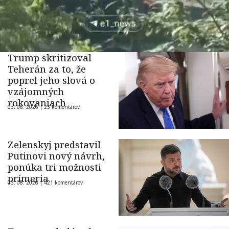
Trump skritizoval
Teherán za to, že
poprel jeho slová o
vzájomných
rokovaniach
03. 08. 2026 |
23 komentárov
Zelenskyj predstavil
Putinovi nový návrh,
ponúka tri možnosti
prímeria
03. 08. 2026 |
421 komentárov