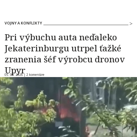
VOJNY A KONFLIKTY
Pri výbuchu auta neďaleko
Jekaterinburgu utrpel ťažké
zranenia šéf výrobcu dronov
Upyr
05. 08. 2026 |
2 komentáre