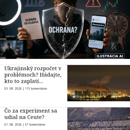
Ukrajinský rozpočet v
problémoch? Hádajte,
kto to zaplatí…
03. 08. 2026 |
115 komentárov
Čo za experiment sa
udial na Ceute?
01. 08. 2026 |
57 komentárov