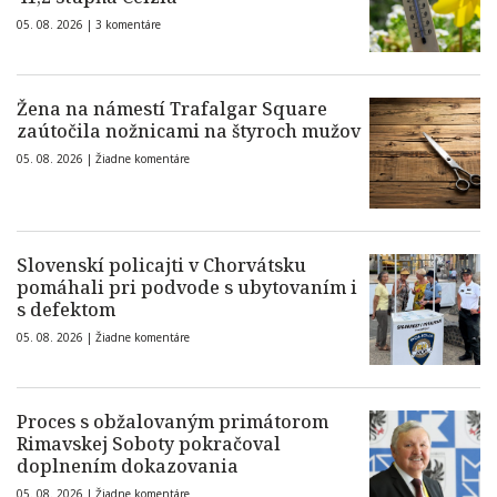
05. 08. 2026 |
3 komentáre
Žena na námestí Trafalgar Square
zaútočila nožnicami na štyroch mužov
05. 08. 2026 |
Žiadne komentáre
Slovenskí policajti v Chorvátsku
pomáhali pri podvode s ubytovaním i
s defektom
05. 08. 2026 |
Žiadne komentáre
Proces s obžalovaným primátorom
Rimavskej Soboty pokračoval
doplnením dokazovania
05. 08. 2026 |
Žiadne komentáre