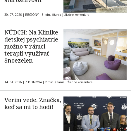
30. 07. 2026
|
REGIÓNY
|
3 min. čítania
|
Žiadne komentáre
NÚDCH: Na Klinike
detskej psychiatrie
možno v rámci
terapií využívať
Snoezelen
14. 04. 2026
|
Z DOMOVA
|
2 min. čítania
|
Žiadne komentáre
Verím vede. Značka,
keď sa mi to hodí!