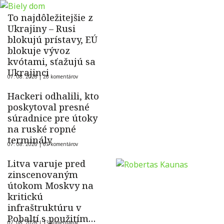
To najdôležitejšie z
Ukrajiny – Rusi
blokujú prístavy, EÚ
blokuje vývoz
kvótami, sťažujú sa
Ukrajinci
07. 08. 2026 |
26 komentárov
Hackeri odhalili, kto
poskytoval presné
súradnice pre útoky
na ruské ropné
terminály
07. 08. 2026 |
67 komentárov
Litva varuje pred
zinscenovaným
útokom Moskvy na
kritickú
infraštruktúru v
Pobaltí s použitím
07. 08. 2026 |
13 komentárov