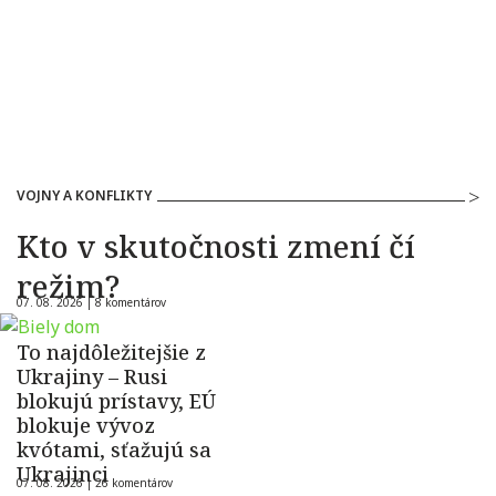
VOJNY A KONFLIKTY
Kto v skutočnosti zmení čí
režim?
07. 08. 2026 |
8 komentárov
To najdôležitejšie z
Ukrajiny – Rusi
blokujú prístavy, EÚ
blokuje vývoz
kvótami, sťažujú sa
Ukrajinci
07. 08. 2026 |
26 komentárov