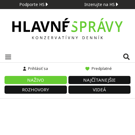
Podporte HS
Inzerujte na HS
Prihlásiť sa
Predplatné
NAŽIVO
NAJČÍTANEJŠIE
ROZHOVORY
VIDEÁ