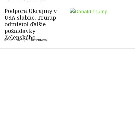
ukrajinského dronu
Podpora Ukrajiny v
USA slabne. Trump
odmietol ďalšie
požiadavky
Zelenského
07. 08. 2026 |
50 komentárov