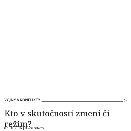
VOJNY A KONFLIKTY
Kto v skutočnosti zmení čí
režim?
07. 08. 2026 |
8 komentárov