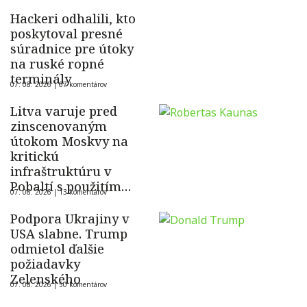
Hackeri odhalili, kto
poskytoval presné
súradnice pre útoky
na ruské ropné
terminály
07. 08. 2026 |
67 komentárov
Litva varuje pred
zinscenovaným
útokom Moskvy na
kritickú
infraštruktúru v
Pobaltí s použitím
07. 08. 2026 |
13 komentárov
ukrajinského dronu
Podpora Ukrajiny v
USA slabne. Trump
odmietol ďalšie
požiadavky
Zelenského
07. 08. 2026 |
50 komentárov