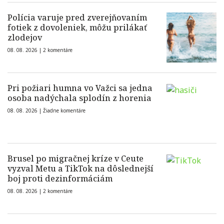
Polícia varuje pred zverejňovaním
fotiek z dovoleniek, môžu prilákať
zlodejov
08. 08. 2026 |
2 komentáre
Pri požiari humna vo Važci sa jedna
osoba nadýchala splodín z horenia
08. 08. 2026 |
Žiadne komentáre
Brusel po migračnej kríze v Ceute
vyzval Metu a TikTok na dôslednejší
boj proti dezinformáciám
08. 08. 2026 |
2 komentáre