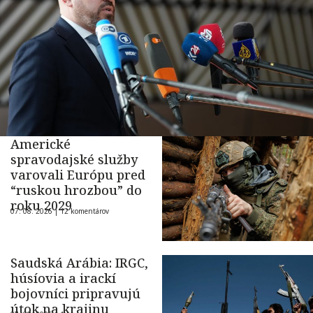
Americké
spravodajské služby
varovali Európu pred
“ruskou hrozbou” do
roku 2029
07. 08. 2026 |
12 komentárov
Saudská Arábia: IRGC,
húsíovia a irackí
bojovníci pripravujú
útok na krajinu