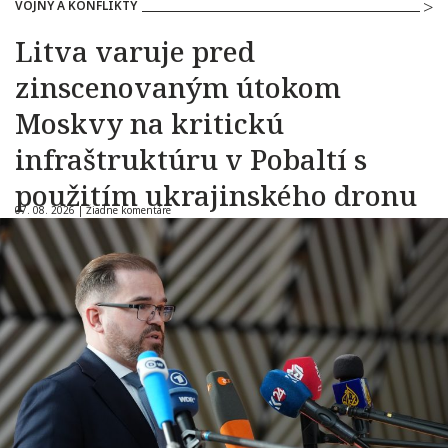
VOJNY A KONFLIKTY
Litva varuje pred
zinscenovaným útokom
Moskvy na kritickú
infraštruktúru v Pobaltí s
použitím ukrajinského dronu
07. 08. 2026 |
Žiadne komentáre