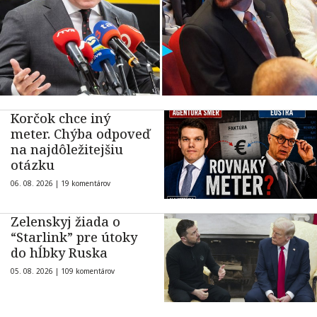
Korčok chce iný
meter. Chýba odpoveď
na najdôležitejšiu
otázku
06. 08. 2026 |
19 komentárov
Zelenskyj žiada o
“Starlink” pre útoky
do hĺbky Ruska
05. 08. 2026 |
109 komentárov