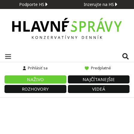
Podporte HS
Inzerujte na HS
Prihlásiť sa
Predplatné
NAŽIVO
NAJČÍTANEJŠIE
ROZHOVORY
VIDEÁ