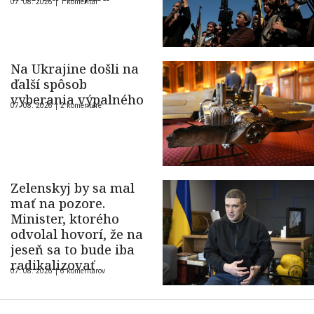
07. 08. 2026 |
1 komentár
Na Ukrajine došli na
ďalší spôsob
vyberania výpalného
07. 08. 2026 |
2 komentáre
Zelenskyj by sa mal
mať na pozore.
Minister, ktorého
odvolal hovorí, že na
jeseň sa to bude iba
radikalizovať
07. 08. 2026 |
6 komentárov