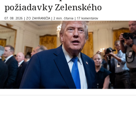
požiadavky Zelenského
07. 08. 2026
|
ZO ZAHRANIČIA
|
2 min. čítania
|
17 komentárov