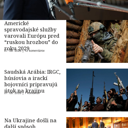
Americké
spravodajské služby
varovali Európu pred
“ruskou hrozbou” do
roku 2029
07. 08. 2026 |
12 komentárov
Saudská Arábia: IRGC,
húsíovia a irackí
bojovníci pripravujú
útok na krajinu
07. 08. 2026 |
1 komentár
Na Ukrajine došli na
ďalší spôsob