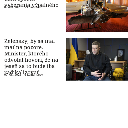
vyberania výpalného
07. 08. 2026 |
2 komentáre
Zelenskyj by sa mal
mať na pozore.
Minister, ktorého
odvolal hovorí, že na
jeseň sa to bude iba
radikalizovať
07. 08. 2026 |
6 komentárov