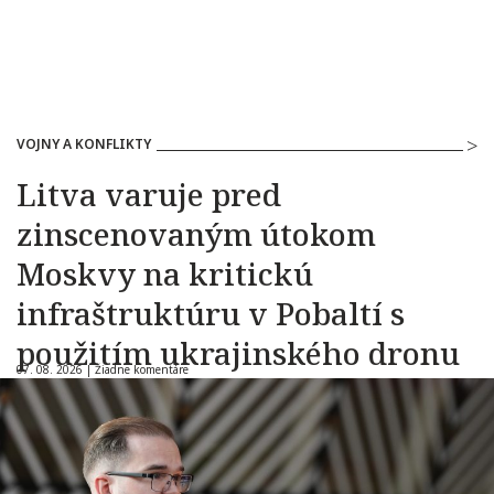
VOJNY A KONFLIKTY
Litva varuje pred
zinscenovaným útokom
Moskvy na kritickú
infraštruktúru v Pobaltí s
použitím ukrajinského dronu
07. 08. 2026 |
Žiadne komentáre