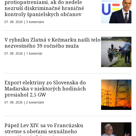
protiopatreniami, ak do nedele
nezruší diskriminačné hraničné
kontroly španielskych občanov
07. 08. 2026 |
3 komentáre
V rybníku Zlatná v Kežmarku našli telo
nezvestného 39-ročného muža
07. 08. 2026 |
1 komentár
Export elektriny zo Slovenska do
Maďarska v niektorých hodinách
presiahol 2,5 GW
07. 08. 2026 |
2 komentáre
Pápež Lev XIV. sa vo Francúzsku
stretne s obeťami sexuálneho