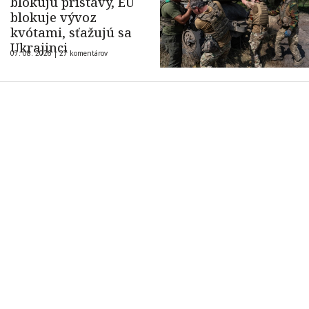
blokujú prístavy, EÚ
blokuje vývoz
kvótami, sťažujú sa
Ukrajinci
07. 08. 2026 |
27 komentárov