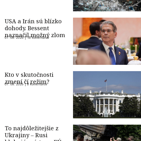
USA a Irán sú blízko
dohody. Bessent
naznačil možný zlom
07. 08. 2026 |
18 komentárov
Kto v skutočnosti
zmení čí režim?
07. 08. 2026 |
8 komentárov
To najdôležitejšie z
Ukrajiny – Rusi