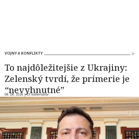
VOJNY A KONFLIKTY
To najdôležitejšie z Ukrajiny:
Zelenský tvrdí, že prímerie je
“nevyhnutné”
08. 08. 2026 |
33 komentárov