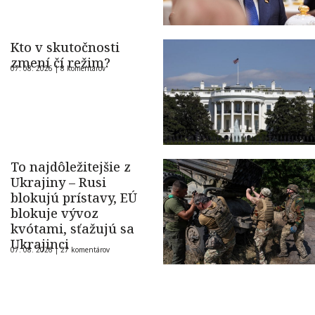
Kto v skutočnosti
zmení čí režim?
07. 08. 2026 |
8 komentárov
To najdôležitejšie z
Ukrajiny – Rusi
blokujú prístavy, EÚ
blokuje vývoz
kvótami, sťažujú sa
Ukrajinci
07. 08. 2026 |
27 komentárov