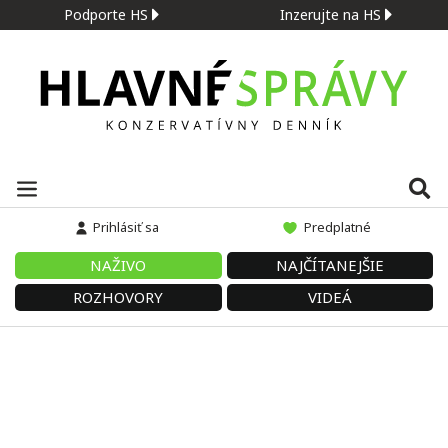
Podporte HS
Inzerujte na HS
Prihlásiť sa
Predplatné
NAŽIVO
NAJČÍTANEJŠIE
ROZHOVORY
VIDEÁ