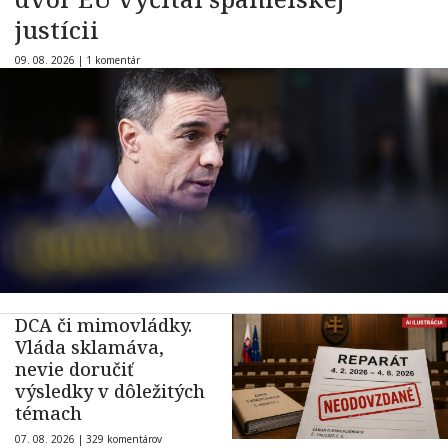
justícii
09. 08. 2026 |
1 komentár
DCA či mimovládky.
Vláda sklamáva,
nevie doručiť
výsledky v dôležitých
témach
07. 08. 2026 |
329 komentárov