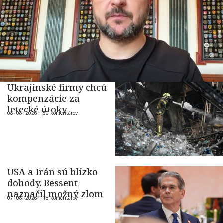
Ukrajinské firmy chcú
kompenzácie za
letecké útoky
08. 08. 2026 |
50 komentárov
USA a Irán sú blízko
dohody. Bessent
naznačil možný zlom
07. 08. 2026 |
18 komentárov