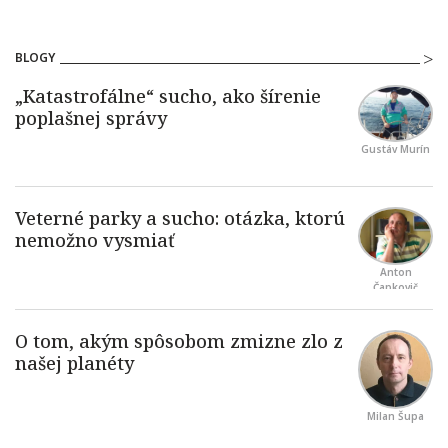
BLOGY
Gustáv Murín
Anton
Čapkovič
Milan Šupa