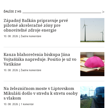
ĎALŠIE Z HS
Západný Balkán pripravuje prvé
pilotné akceleračné zóny pre
obnoviteľné zdroje energie
10. 08. 2026 |
Žiadne komentáre
Kauza blahorečenia biskupa Jána
Vojtaššáka napreduje. Positio je už vo
Vatikáne
10. 08. 2026 |
Žiadne komentáre
Na železničnom moste v Liptovskom
Mikuláši došlo v stredu k stretu osoby
s vlakom
10. 08. 2026 |
1 komentár